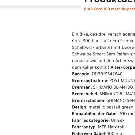
Produktdet
BIXS Core 300 metallic past
Ein Bike, das drei verschieden
Core 300 baut auf dem Premiu
Schaltwerk arbeitet mit Deor
Schwalbe Smart Sam Reifen si
genauso wie auf den Arbeitsweg
dem Keller kommt.
Alter/Körp
Barcode
: 7613019542640
Bremsaufnahme
: POST MOUN
Bremsen
: SHIMANO BL-M4100,
Bremshebel
: SHIMANO BL-M41
Bremsscheiben
: SHIMANO SM-
Design
: metallic pastell green
Einbauhöhe der Gabel
: 510 m
Fahrradkategorie
: Unisex
Fahrradtyp
: MTB Hardtail
Federweg Gabel
: 100 mm