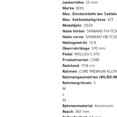
Lenkerhöhe
: 25 mm
Marke
: BIXS
Max. Einstecktiefe der Sattel
Max. Kettenblattgrösse
: 32T
Modelljahr
: 2024
Nabe hinten
: SHIMANO FH-TC5
Nabe vorne
: SHIMANO HB-TC50
Nettogewicht
: 13.8
Oberrohrlänge
: 570 mm
Pedal
: WELLGO C-015
Produktserien
: CORE
Radstand
: 1114 cm
Rahmen
: CORE PREMIUM ALLOY
Rahmengeometrien (WL/BX/M
Rahmengrössen
: S
M
L
XL
Rahmenmaterial
: Aluminium
Reach
: 387 mm