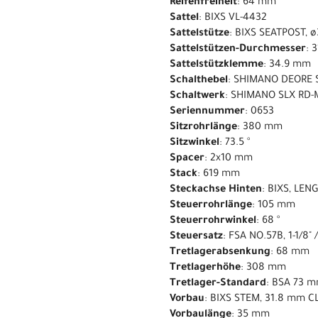
Reifenfreiheit
: 64 mm
Sattel
: BIXS VL-4432
Sattelstütze
: BIXS SEATPOST, 
Sattelstützen-Durchmesser
: 
Sattelstützklemme
: 34.9 mm
Schalthebel
: SHIMANO DEORE 
Schaltwerk
: SHIMANO SLX RD-
Seriennummer
: 0653
Sitzrohrlänge
: 380 mm
Sitzwinkel
: 73.5 °
Spacer
: 2x10 mm
Stack
: 619 mm
Steckachse Hinten
: BIXS, LE
Steuerrohrlänge
: 105 mm
Steuerrohrwinkel
: 68 °
Steuersatz
: FSA NO.57B, 1-1/8" /
Tretlagerabsenkung
: 68 mm
Tretlagerhöhe
: 308 mm
Tretlager-Standard
: BSA 73 
Vorbau
: BIXS STEM, 31.8 mm 
Vorbaulänge
: 35 mm