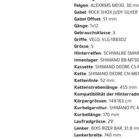
Felgen
: ALEXRIMS MD30, 30 m
Gabel
: ROCK SHOX JUDY SILVER
Gabel Offset
: 51 mm
Gänge
: 1x12
Gebrauchsklasse
: 3
Griffe
: VELO, VLG-1883D2
Grösse
: S
Hinterreifen
: SCHWALBE SMART
Innenlager
: SHIMANO BB-MT50
Kassette
: SHIMANO DEORE CS-M
Kette
: SHIMANO DEORE CN-M6
Kettenlinie
: 52 mm
Kettenstrebenlänge
: 455 mm
Kompatibilität der Hinterrad
Körpergrössen
: 149-163 cm
Kurbelgarnitur
: SHIMANO FC-M
Kurbellänge
: 170 mm
Laufradgrösse
: 29"
Lenker
: BIXS RIZER BAR, 31.8
Lenkerbreite
: 740 mm