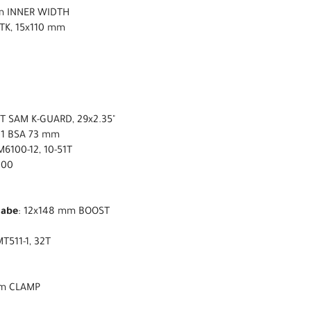
m INNER WIDTH
 TK, 15x110 mm
 SAM K-GUARD, 29x2.35"
1 BSA 73 mm
6100-12, 10-51T
100
nabe
: 12x148 mm BOOST
T511-1, 32T
 mm CLAMP