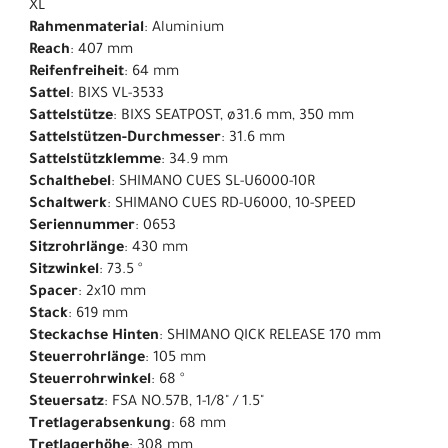
XL
Rahmenmaterial
: Aluminium
Reach
: 407 mm
Reifenfreiheit
: 64 mm
Sattel
: BIXS VL-3533
Sattelstütze
: BIXS SEATPOST, ø31.6 mm, 350 mm
Sattelstützen-Durchmesser
: 31.6 mm
Sattelstützklemme
: 34.9 mm
Schalthebel
: SHIMANO CUES SL-U6000-10R
Schaltwerk
: SHIMANO CUES RD-U6000, 10-SPEED
Seriennummer
: 0653
Sitzrohrlänge
: 430 mm
Sitzwinkel
: 73.5 °
Spacer
: 2x10 mm
Stack
: 619 mm
Steckachse Hinten
: SHIMANO QICK RELEASE 170 mm
Steuerrohrlänge
: 105 mm
Steuerrohrwinkel
: 68 °
Steuersatz
: FSA NO.57B, 1-1/8" / 1.5"
Tretlagerabsenkung
: 68 mm
Tretlagerhöhe
: 308 mm