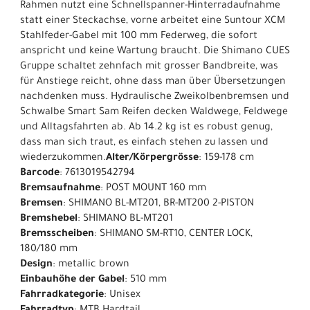
Rahmen nutzt eine Schnellspanner-Hinterradaufnahme
statt einer Steckachse, vorne arbeitet eine Suntour XCM
Stahlfeder-Gabel mit 100 mm Federweg, die sofort
anspricht und keine Wartung braucht. Die Shimano CUES
Gruppe schaltet zehnfach mit grosser Bandbreite, was
für Anstiege reicht, ohne dass man über Übersetzungen
nachdenken muss. Hydraulische Zweikolbenbremsen und
Schwalbe Smart Sam Reifen decken Waldwege, Feldwege
und Alltagsfahrten ab. Ab 14.2 kg ist es robust genug,
dass man sich traut, es einfach stehen zu lassen und
wiederzukommen.
Alter/Körpergrösse
: 159-178 cm
Barcode
: 7613019542794
Bremsaufnahme
: POST MOUNT 160 mm
Bremsen
: SHIMANO BL-MT201, BR-MT200 2-PISTON
Bremshebel
: SHIMANO BL-MT201
Bremsscheiben
: SHIMANO SM-RT10, CENTER LOCK,
180/180 mm
Design
: metallic brown
Einbauhöhe der Gabel
: 510 mm
Fahrradkategorie
: Unisex