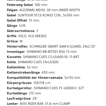
Fahrradtyp
: MTB Hardtail
Federweg Gabel
: 100 mm
Felgen
: ALEXRIMS MD30, 30 mm INNER WIDTH
Gabel
: SUNTOUR SF23-XCM32 COIL, 5x100 mm
Gabel Offset
: 51 mm
Gänge
: 1x10
Gebrauchsklasse
: 3
Griffe
: VELO, VLG-1883D2
Grösse
: M
Hinterreifen
: SCHWALBE SMART SAM K-GUARD, 29x2.35"
Innenlager
: SHIMANO BB-MT501 BSA 73 mm
Kassette
: SHIMANO CUES CS-LG400-10, 11-48T
Kette
: SHIMANO CUES CN-LG500
Kettenlinie
: 52 mm
Kettenstrebenlänge
: 455 mm
Kompatibilität der Hinterradnabe
: 5x135 mm
Körpergrössen
: 159-178 cm
Kurbelgarnitur
: SHIMANO CUES FC-U6000-1, 32T
Kurbellänge
: 175 mm
Laufradgrösse
: 29"
Lenker
: BIXS RIZER BAR, 31.8 mm CLAMP