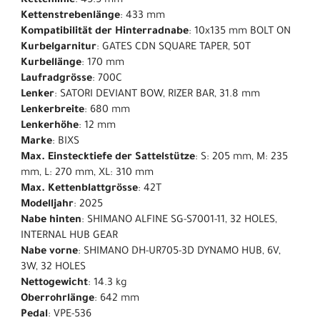
Kettenlinie
: 45.5 mm
Kettenstrebenlänge
: 433 mm
Kompatibilität der Hinterradnabe
: 10x135 mm BOLT ON
Kurbelgarnitur
: GATES CDN SQUARE TAPER, 50T
Kurbellänge
: 170 mm
Laufradgrösse
: 700C
Lenker
: SATORI DEVIANT BOW, RIZER BAR, 31.8 mm
Lenkerbreite
: 680 mm
Lenkerhöhe
: 12 mm
Marke
: BIXS
Max. Einstecktiefe der Sattelstütze
: S: 205 mm, M: 235
mm, L: 270 mm, XL: 310 mm
Max. Kettenblattgrösse
: 42T
Modelljahr
: 2025
Nabe hinten
: SHIMANO ALFINE SG-S7001-11, 32 HOLES,
INTERNAL HUB GEAR
Nabe vorne
: SHIMANO DH-UR705-3D DYNAMO HUB, 6V,
3W, 32 HOLES
Nettogewicht
: 14.3 kg
Oberrohrlänge
: 642 mm
Pedal
: VPE-536