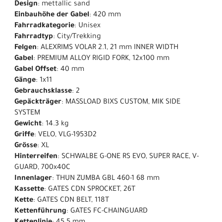
Design
: mettallic sand
Einbauhöhe der Gabel
: 420 mm
Fahrradkategorie
: Unisex
Fahrradtyp
: City/Trekking
Felgen
: ALEXRIMS VOLAR 2.1, 21 mm INNER WIDTH
Gabel
: PREMIUM ALLOY RIGID FORK, 12x100 mm
Gabel Offset
: 40 mm
Gänge
: 1x11
Gebrauchsklasse
: 2
Gepäckträger
: MASSLOAD BIXS CUSTOM, MIK SIDE
SYSTEM
Gewicht
: 14.3 kg
Griffe
: VELO, VLG-1953D2
Grösse
: XL
Hinterreifen
: SCHWALBE G-ONE RS EVO, SUPER RACE, V-
GUARD, 700x40C
Innenlager
: THUN ZUMBA GBL 460-1 68 mm
Kassette
: GATES CDN SPROCKET, 26T
Kette
: GATES CDN BELT, 118T
Kettenführung
: GATES FC-CHAINGUARD