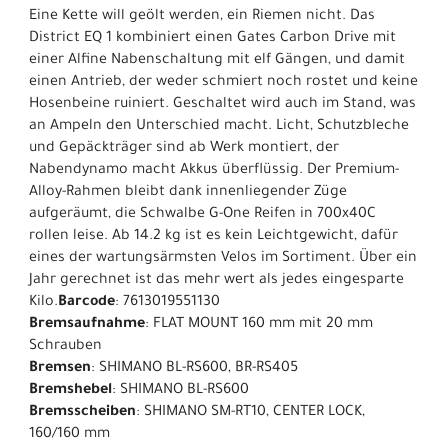
Eine Kette will geölt werden, ein Riemen nicht. Das
District EQ 1 kombiniert einen Gates Carbon Drive mit
einer Alfine Nabenschaltung mit elf Gängen, und damit
einen Antrieb, der weder schmiert noch rostet und keine
Hosenbeine ruiniert. Geschaltet wird auch im Stand, was
an Ampeln den Unterschied macht. Licht, Schutzbleche
und Gepäckträger sind ab Werk montiert, der
Nabendynamo macht Akkus überflüssig. Der Premium-
Alloy-Rahmen bleibt dank innenliegender Züge
aufgeräumt, die Schwalbe G-One Reifen in 700x40C
rollen leise. Ab 14.2 kg ist es kein Leichtgewicht, dafür
eines der wartungsärmsten Velos im Sortiment. Über ein
Jahr gerechnet ist das mehr wert als jedes eingesparte
Kilo.
Barcode
: 7613019551130
Bremsaufnahme
: FLAT MOUNT 160 mm mit 20 mm
Schrauben
Bremsen
: SHIMANO BL-RS600, BR-RS405
Bremshebel
: SHIMANO BL-RS600
Bremsscheiben
: SHIMANO SM-RT10, CENTER LOCK,
160/160 mm