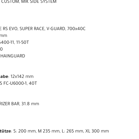
 CUSTOM, MIK SIDE SYSTEM
 RS EVO, SUPER RACE, V-GUARD, 700x40C
 mm
400-11, 11-50T
00
-CHAINGUARD
nabe
: 12x142 mm
S FC-U6000-1, 40T
RIZER BAR, 31.8 mm
stütze
: S: 200 mm, M 235 mm, L: 265 mm, XL 300 mm