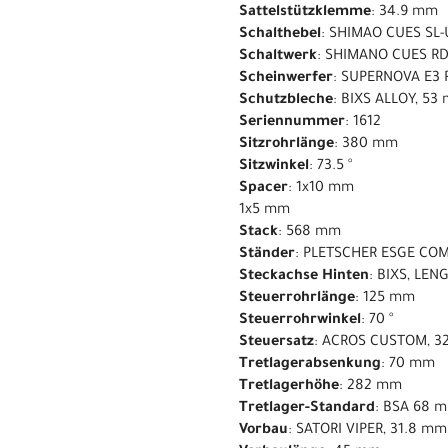
Sattelstützklemme
: 34.9 mm
Schalthebel
: SHIMAO CUES SL-
Schaltwerk
: SHIMANO CUES RD
Scheinwerfer
: SUPERNOVA E3 
Schutzbleche
: BIXS ALLOY, 5
Seriennummer
: 1612
Sitzrohrlänge
: 380 mm
Sitzwinkel
: 73.5 °
Spacer
: 1x10 mm
1x5 mm
Stack
: 568 mm
Ständer
: PLETSCHER ESGE COM
Steckachse Hinten
: BIXS, LE
Steuerrohrlänge
: 125 mm
Steuerrohrwinkel
: 70 °
Steuersatz
: ACROS CUSTOM, 3
Tretlagerabsenkung
: 70 mm
Tretlagerhöhe
: 282 mm
Tretlager-Standard
: BSA 68 
Vorbau
: SATORI VIPER, 31.8 m