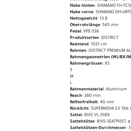
Nabe hinten
: SHIMANO FH-TC5
Nabe vorne
: SHIMANO DH-UR70
Nettogewicht
: 13.8
Oberrohrlänge
: 545 mm
Pedal
: VPE-536
Produktserien
: DISTRICT
Radstand
: 1031 cm
Rahmen
: DISTRICT PREMIUM A
Rahmengeometrien (WL/BX/M
Rahmengrössen
: XS
S
M
L
Rahmenmaterial
: Aluminium
Reach
: 380 mm
Reifenfreiheit
: 40 mm
Rücklicht
: SUPERNOVA E3 TAIL 
Sattel
: BIXS VL-3569
Sattelstütze
: BIXS SEATPOST, 
Sattelstützen-Durchmesser
: 