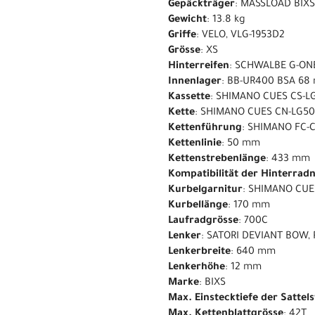
Gepäckträger
: MASSLOAD BIXS
Gewicht
: 13.8 kg
Griffe
: VELO, VLG-1953D2
Grösse
: XS
Hinterreifen
: SCHWALBE G-ONE
Innenlager
: BB-UR400 BSA 68
Kassette
: SHIMANO CUES CS-LG
Kette
: SHIMANO CUES CN-LG5
Kettenführung
: SHIMANO FC
Kettenlinie
: 50 mm
Kettenstrebenlänge
: 433 mm
Kompatibilität der Hinterrad
Kurbelgarnitur
: SHIMANO CUE
Kurbellänge
: 170 mm
Laufradgrösse
: 700C
Lenker
: SATORI DEVIANT BOW, 
Lenkerbreite
: 640 mm
Lenkerhöhe
: 12 mm
Marke
: BIXS
Max. Einstecktiefe der Sattel
Max. Kettenblattgrösse
: 42T