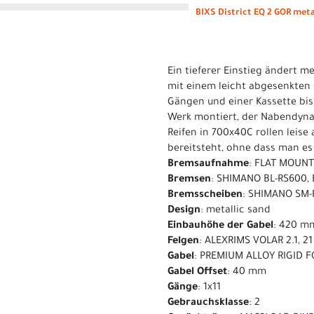
BIXS District EQ 2 GOR meta
Ein tieferer Einstieg ändert m
mit einem leicht abgesenkten 
Gängen und einer Kassette bis
Werk montiert, der Nabendyna
Reifen in 700x40C rollen leise 
bereitsteht, ohne dass man es
Bremsaufnahme
: FLAT MOUN
Bremsen
: SHIMANO BL-RS600,
Bremsscheiben
: SHIMANO SM-
Design
: metallic sand
Einbauhöhe der Gabel
: 420 m
Felgen
: ALEXRIMS VOLAR 2.1, 
Gabel
: PREMIUM ALLOY RIGID F
Gabel Offset
: 40 mm
Gänge
: 1x11
Gebrauchsklasse
: 2