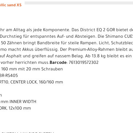
llic sand XS
ehr am Alltag als jede Komponente. Das District EQ 2 GOR bietet 
Durchstieg für entspanntes Auf- und Absteigen. Die Shimano CUES
 50 Zähnen bringt Bandbreite für steile Rampen. Licht, Schutzbl
mo macht Akkus überflüssig. Der Premium-Alloy-Rahmen bleibt a
auf Asphalt und greifen auf nassem Belag. Ab 13.8 kg bleibt es ein
 vorher herrichten muss.
Barcode
: 7613019572302
T 160 mm mit 20 mm Schrauben
 BR-RS405
RT10, CENTER LOCK, 160/160 mm
m
21 mm INNER WIDTH
ORK, 12x100 mm