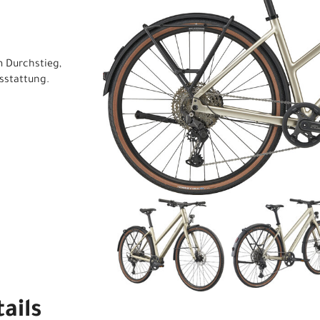
m Durchstieg,
sstattung.
ails