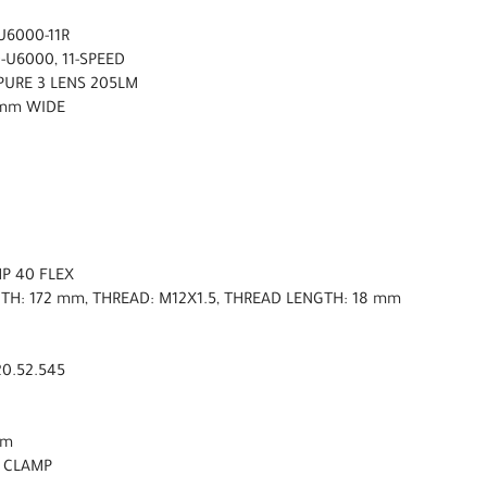
U6000-11R
-U6000, 11-SPEED
PURE 3 LENS 205LM
3 mm WIDE
P 40 FLEX
NGTH: 172 mm, THREAD: M12X1.5, THREAD LENGTH: 18 mm
20.52.545
mm
m CLAMP