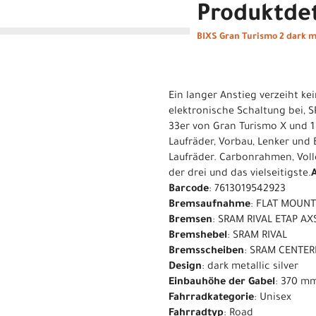
Produktdet
BIXS Gran Turismo 2 dark me
Ein langer Anstieg verzeiht ke
elektronische Schaltung bei, S
33er von Gran Turismo X und 1
Laufräder, Vorbau, Lenker und
Laufräder. Carbonrahmen, Voll
der drei und das vielseitigste.
Barcode
: 7613019542923
Bremsaufnahme
: FLAT MOUN
Bremsen
: SRAM RIVAL ETAP AX
Bremshebel
: SRAM RIVAL
Bremsscheiben
: SRAM CENTER
Design
: dark metallic silver
Einbauhöhe der Gabel
: 370 m
Fahrradkategorie
: Unisex
Fahrradtyp
: Road