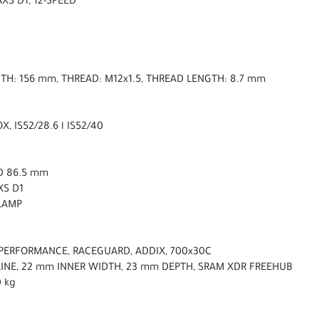
AXS D1, 12-SPEED
NGTH: 156 mm, THREAD: M12x1.5, THREAD LENGTH: 8.7 mm
X, IS52/28.6 l IS52/40
D 86.5 mm
XS D1
CLAMP
PERFORMANCE, RACEGUARD, ADDIX, 700x30C
PLINE, 22 mm INNER WIDTH, 23 mm DEPTH, SRAM XDR FREEHUB
0 kg