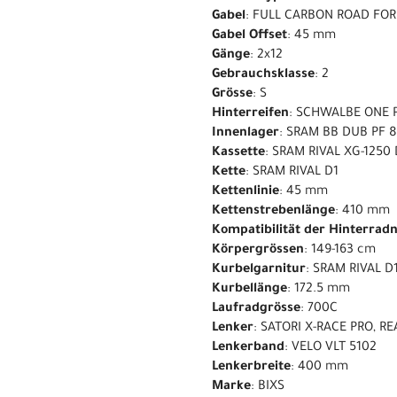
Gabel
: FULL CARBON ROAD FOR
Gabel Offset
: 45 mm
Gänge
: 2x12
Gebrauchsklasse
: 2
Grösse
: S
Hinterreifen
: SCHWALBE ONE 
Innenlager
: SRAM BB DUB PF 
Kassette
: SRAM RIVAL XG-1250 
Kette
: SRAM RIVAL D1
Kettenlinie
: 45 mm
Kettenstrebenlänge
: 410 mm
Kompatibilität der Hinterrad
Körpergrössen
: 149-163 cm
Kurbelgarnitur
: SRAM RIVAL D
Kurbellänge
: 172.5 mm
Laufradgrösse
: 700C
Lenker
: SATORI X-RACE PRO, R
Lenkerband
: VELO VLT 5102
Lenkerbreite
: 400 mm
Marke
: BIXS