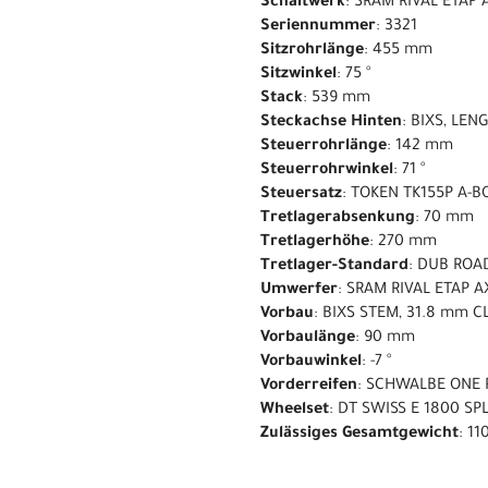
Schaltwerk
: SRAM RIVAL ETAP 
Seriennummer
: 3321
Sitzrohrlänge
: 455 mm
Sitzwinkel
: 75 °
Stack
: 539 mm
Steckachse Hinten
: BIXS, LE
Steuerrohrlänge
: 142 mm
Steuerrohrwinkel
: 71 °
Steuersatz
: TOKEN TK155P A-BO
Tretlagerabsenkung
: 70 mm
Tretlagerhöhe
: 270 mm
Tretlager-Standard
: DUB ROA
Umwerfer
: SRAM RIVAL ETAP A
Vorbau
: BIXS STEM, 31.8 mm 
Vorbaulänge
: 90 mm
Vorbauwinkel
: -7 °
Vorderreifen
: SCHWALBE ONE 
Wheelset
: DT SWISS E 1800 S
Zulässiges Gesamtgewicht
: 11