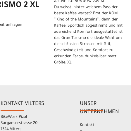
Art.Nr. 101-506-4037-209-XL
ISMO 2 XL
Du weisst, hinter welchem Pass der
beste Kaffee wartet? Erst der KOM
""King of the Mountains"", dann der
eit anfragen
Kaffee! Sportlich abgestimmt und mit
ausreichend Komfort ausgestattet ist
das Gran Turismo die ideale Wahl, um
die sch?nsten Strassen mit Stil,
Geschwindigkeit und Komfort zu
erkunden.Farbe: dunkelsilber matt
Größe: XL
KONTAKT VILTERS
UNSER
UNTERNEHMEN
BikeWork-Pizol
Sarganserstrasse 20
Kontakt
7324 Vilters