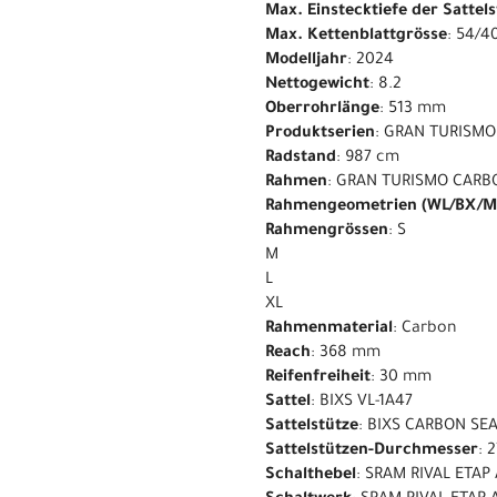
Max. Einstecktiefe der Sattel
Max. Kettenblattgrösse
: 54/4
Modelljahr
: 2024
Nettogewicht
: 8.2
Oberrohrlänge
: 513 mm
Produktserien
: GRAN TURISMO
Radstand
: 987 cm
Rahmen
: GRAN TURISMO CARB
Rahmengeometrien (WL/BX/M
Rahmengrössen
: S
M
L
XL
Rahmenmaterial
: Carbon
Reach
: 368 mm
Reifenfreiheit
: 30 mm
Sattel
: BIXS VL-1A47
Sattelstütze
: BIXS CARBON SE
Sattelstützen-Durchmesser
: 
Schalthebel
: SRAM RIVAL ETAP