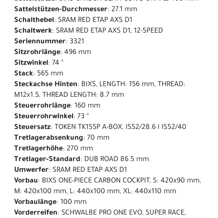
Sattelstützen-Durchmesser
: 27.1 mm
Schalthebel
: SRAM RED ETAP AXS D1
Schaltwerk
: SRAM RED ETAP AXS D1, 12-SPEED
Seriennummer
: 3321
Sitzrohrlänge
: 496 mm
Sitzwinkel
: 74 °
Stack
: 565 mm
Steckachse Hinten
: BIXS, LENGTH: 156 mm, THREAD:
M12x1.5, THREAD LENGTH: 8.7 mm
Steuerrohrlänge
: 160 mm
Steuerrohrwinkel
: 73 °
Steuersatz
: TOKEN TK155P A-BOX, IS52/28.6 l IS52/40
Tretlagerabsenkung
: 70 mm
Tretlagerhöhe
: 270 mm
Tretlager-Standard
: DUB ROAD 86.5 mm
Umwerfer
: SRAM RED ETAP AXS D1
Vorbau
: BIXS ONE-PIECE CARBON COCKPIT, S: 420x90 mm,
M: 420x100 mm, L: 440x100 mm, XL: 440x110 mm
Vorbaulänge
: 100 mm
Vorderreifen
: SCHWALBE PRO ONE EVO, SUPER RACE,