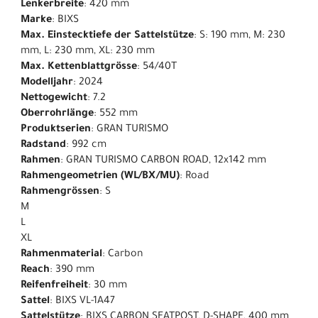
Lenkerbreite
: 420 mm
Marke
: BIXS
Max. Einstecktiefe der Sattelstütze
: S: 190 mm, M: 230
mm, L: 230 mm, XL: 230 mm
Max. Kettenblattgrösse
: 54/40T
Modelljahr
: 2024
Nettogewicht
: 7.2
Oberrohrlänge
: 552 mm
Produktserien
: GRAN TURISMO
Radstand
: 992 cm
Rahmen
: GRAN TURISMO CARBON ROAD, 12x142 mm
Rahmengeometrien (WL/BX/MU)
: Road
Rahmengrössen
: S
M
L
XL
Rahmenmaterial
: Carbon
Reach
: 390 mm
Reifenfreiheit
: 30 mm
Sattel
: BIXS VL-1A47
Sattelstütze
: BIXS CARBON SEATPOST, D-SHAPE, 400 mm