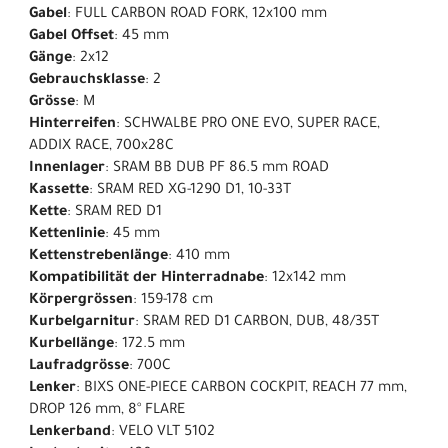
Gabel
: FULL CARBON ROAD FORK, 12x100 mm
Gabel Offset
: 45 mm
Gänge
: 2x12
Gebrauchsklasse
: 2
Grösse
: M
Hinterreifen
: SCHWALBE PRO ONE EVO, SUPER RACE,
ADDIX RACE, 700x28C
Innenlager
: SRAM BB DUB PF 86.5 mm ROAD
Kassette
: SRAM RED XG-1290 D1, 10-33T
Kette
: SRAM RED D1
Kettenlinie
: 45 mm
Kettenstrebenlänge
: 410 mm
Kompatibilität der Hinterradnabe
: 12x142 mm
Körpergrössen
: 159-178 cm
Kurbelgarnitur
: SRAM RED D1 CARBON, DUB, 48/35T
Kurbellänge
: 172.5 mm
Laufradgrösse
: 700C
Lenker
: BIXS ONE-PIECE CARBON COCKPIT, REACH 77 mm,
DROP 126 mm, 8° FLARE
Lenkerband
: VELO VLT 5102