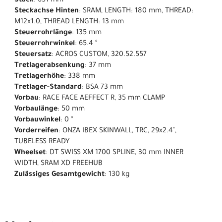
Stack
: 651 mm
Steckachse Hinten
: SRAM, LENGTH: 180 mm, THREAD:
M12x1.0, THREAD LENGTH: 13 mm
Steuerrohrlänge
: 135 mm
Steuerrohrwinkel
: 65.4 °
Steuersatz
: ACROS CUSTOM, 320.52.557
Tretlagerabsenkung
: 37 mm
Tretlagerhöhe
: 338 mm
Tretlager-Standard
: BSA 73 mm
Vorbau
: RACE FACE AEFFECT R, 35 mm CLAMP
Vorbaulänge
: 50 mm
Vorbauwinkel
: 0 °
Vorderreifen
: ONZA IBEX SKINWALL, TRC, 29x2.4",
TUBELESS READY
Wheelset
: DT SWISS XM 1700 SPLINE, 30 mm INNER
WIDTH, SRAM XD FREEHUB
Zulässiges Gesamtgewicht
: 130 kg