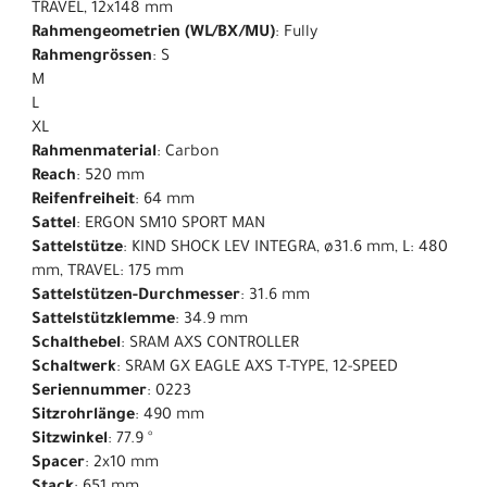
TRAVEL, 12x148 mm
Rahmengeometrien (WL/BX/MU)
: Fully
Rahmengrössen
: S
M
L
XL
Rahmenmaterial
: Carbon
Reach
: 520 mm
Reifenfreiheit
: 64 mm
Sattel
: ERGON SM10 SPORT MAN
Sattelstütze
: KIND SHOCK LEV INTEGRA, ø31.6 mm, L: 480
mm, TRAVEL: 175 mm
Sattelstützen-Durchmesser
: 31.6 mm
Sattelstützklemme
: 34.9 mm
Schalthebel
: SRAM AXS CONTROLLER
Schaltwerk
: SRAM GX EAGLE AXS T-TYPE, 12-SPEED
Seriennummer
: 0223
Sitzrohrlänge
: 490 mm
Sitzwinkel
: 77.9 °
Spacer
: 2x10 mm