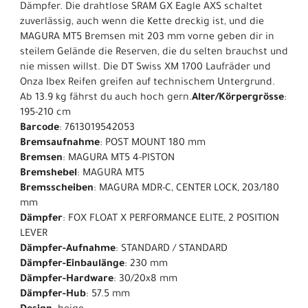
Dämpfer. Die drahtlose SRAM GX Eagle AXS schaltet
zuverlässig, auch wenn die Kette dreckig ist, und die
MAGURA MT5 Bremsen mit 203 mm vorne geben dir in
steilem Gelände die Reserven, die du selten brauchst und
nie missen willst. Die DT Swiss XM 1700 Laufräder und
Onza Ibex Reifen greifen auf technischem Untergrund.
Ab 13.9 kg fährst du auch hoch gern.
Alter/Körpergrösse
:
195-210 cm
Barcode
: 7613019542053
Bremsaufnahme
: POST MOUNT 180 mm
Bremsen
: MAGURA MT5 4-PISTON
Bremshebel
: MAGURA MT5
Bremsscheiben
: MAGURA MDR-C, CENTER LOCK, 203/180
mm
Dämpfer
: FOX FLOAT X PERFORMANCE ELITE, 2 POSITION
LEVER
Dämpfer-Aufnahme
: STANDARD / STANDARD
Dämpfer-Einbaulänge
: 230 mm
Dämpfer-Hardware
: 30/20x8 mm
Dämpfer-Hub
: 57.5 mm