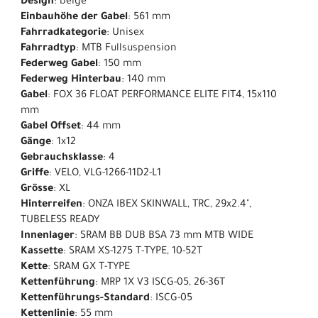
Design
: beige
Einbauhöhe der Gabel
: 561 mm
Fahrradkategorie
: Unisex
Fahrradtyp
: MTB Fullsuspension
Federweg Gabel
: 150 mm
Federweg Hinterbau
: 140 mm
Gabel
: FOX 36 FLOAT PERFORMANCE ELITE FIT4, 15x110
mm
Gabel Offset
: 44 mm
Gänge
: 1x12
Gebrauchsklasse
: 4
Griffe
: VELO, VLG-1266-11D2-L1
Grösse
: XL
Hinterreifen
: ONZA IBEX SKINWALL, TRC, 29x2.4",
TUBELESS READY
Innenlager
: SRAM BB DUB BSA 73 mm MTB WIDE
Kassette
: SRAM XS-1275 T-TYPE, 10-52T
Kette
: SRAM GX T-TYPE
Kettenführung
: MRP 1X V3 ISCG-05, 26-36T
Kettenführungs-Standard
: ISCG-05
Kettenlinie
: 55 mm