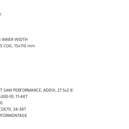
m
m INNER WIDTH
S COIL, 15x110 mm
 SAM PERFORMANCE, ADDIX, 27.5x2.6"
300-10, 11-48T
00
CDE70, 34-38T
OTORMONTAGE