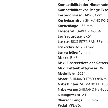
Kompatibilität der Hinterrad
Kompatibilität von Range Ext
Körpergrössen
: 149-163 cm
Kurbelgarnitur
: SHIMANO FC-
Kurbellänge
: 165 mm
Ladegerät
: DARFON 4-5.6A
Laufradgrösse
: 27.5"
Lenker
: BIXS RIZER BAR, 35 m
Lenkerbreite
: 760 mm
Lenkerhöhe
: 15 mm
Marke
: BIXS
Max. Einstecktiefe der Sattel
Max. Kettenblattgrösse
: 36T
Modelljahr
: 2024
Motor
: SHIMANO EP600 85Nm
Nabe hinten
: SHIMANO FH-TC5
Nabe vorne
: SHIMANO HB-TC50
Nettogewicht
: 24.1
Oberrohrlänge
: 580 mm
Pedal
: VPE-857