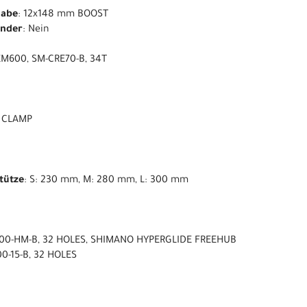
nabe
: 12x148 mm BOOST
ender
: Nein
EM600, SM-CRE70-B, 34T
m CLAMP
stütze
: S: 230 mm, M: 280 mm, L: 300 mm
00-HM-B, 32 HOLES, SHIMANO HYPERGLIDE FREEHUB
0-15-B, 32 HOLES