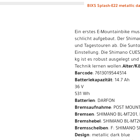
BIXS Splash-E22 metallic da
Ein erstes E-Mountainbike muss
schlicht aufgebaut. Der Shim
und Tagestouren ab. Die Sunto
Einstellung. Die Shimano CUES
kg ist es robust ausgelegt und
Technik lernen wollen.
Alter/K
Barcode
: 7613019544514
Batteriekapazität
: 14.7 Ah
36 V
531 Wh
Batterien
: DARFON
Bremsaufnahme
: POST MOUN
Bremsen
: SHIMANO BL-MT201,
Bremshebel
: SHIMANO BL-MT2
Bremsscheiben
: F: SHIMANO 
Design
: metallic dark blue