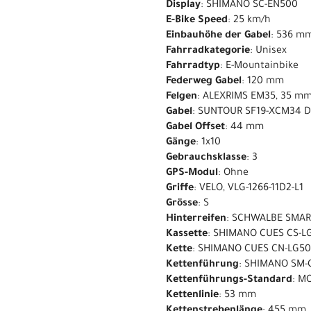
Display
: SHIMANO SC-EN500
E-Bike Speed
: 25 km/h
Einbauhöhe der Gabel
: 536 m
Fahrradkategorie
: Unisex
Fahrradtyp
: E-Mountainbike
Federweg Gabel
: 120 mm
Felgen
: ALEXRIMS EM35, 35 m
Gabel
: SUNTOUR SF19-XCM34 D
Gabel Offset
: 44 mm
Gänge
: 1x10
Gebrauchsklasse
: 3
GPS-Modul
: Ohne
Griffe
: VELO, VLG-1266-11D2-L1
Grösse
: S
Hinterreifen
: SCHWALBE SMART
Kassette
: SHIMANO CUES CS-LG
Kette
: SHIMANO CUES CN-LG5
Kettenführung
: SHIMANO SM-
Kettenführungs-Standard
: M
Kettenlinie
: 53 mm
Kettenstrebenlänge
: 455 mm