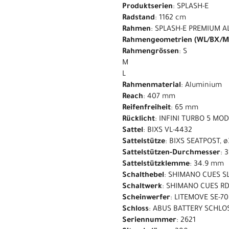
Produktserien
: SPLASH-E
Radstand
: 1162 cm
Rahmen
: SPLASH-E PREMIUM A
Rahmengeometrien (WL/BX/M
Rahmengrössen
: S
M
L
Rahmenmaterial
: Aluminium
Reach
: 407 mm
Reifenfreiheit
: 65 mm
Rücklicht
: INFINI TURBO 5 MO
Sattel
: BIXS VL-4432
Sattelstütze
: BIXS SEATPOST, 
Sattelstützen-Durchmesser
: 
Sattelstützklemme
: 34.9 mm
Schalthebel
: SHIMANO CUES S
Schaltwerk
: SHIMANO CUES RD
Scheinwerfer
: LITEMOVE SE-70
Schloss
: ABUS BATTERY SCHLO
Seriennummer
: 2621