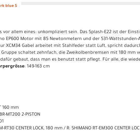
rk blue S
 vor allem eines: unkompliziert sein. Das Splash-E22 ist der Einst
ano EP600 Motor mit 85 Newtonmetern und der 531-Wattstunden-
ur XCM34 Gabel arbeitet mit Stahlfeder statt Luft, spricht dadurc
 Gruppe schaltet zehnfach, die Zweikolbenbremsen mit 180 mm ve
 dafür gebaut, dass man es benutzt statt pflegt. Für alle, die wie
örpergrösse
: 149-163 cm
T 160 mm
 BR-MT200 2-PISTON
01
SM-RT30 CENTER LOCK, 180 mm / R: SHIMANO RT-EM300 CENTER LO