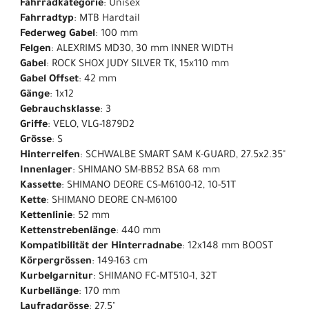
Fahrradkategorie
: Unisex
Fahrradtyp
: MTB Hardtail
Federweg Gabel
: 100 mm
Felgen
: ALEXRIMS MD30, 30 mm INNER WIDTH
Gabel
: ROCK SHOX JUDY SILVER TK, 15x110 mm
Gabel Offset
: 42 mm
Gänge
: 1x12
Gebrauchsklasse
: 3
Griffe
: VELO, VLG-1879D2
Grösse
: S
Hinterreifen
: SCHWALBE SMART SAM K-GUARD, 27.5x2.35"
Innenlager
: SHIMANO SM-BB52 BSA 68 mm
Kassette
: SHIMANO DEORE CS-M6100-12, 10-51T
Kette
: SHIMANO DEORE CN-M6100
Kettenlinie
: 52 mm
Kettenstrebenlänge
: 440 mm
Kompatibilität der Hinterradnabe
: 12x148 mm BOOST
Körpergrössen
: 149-163 cm
Kurbelgarnitur
: SHIMANO FC-MT510-1, 32T
Kurbellänge
: 170 mm
Laufradgrösse
: 27.5"