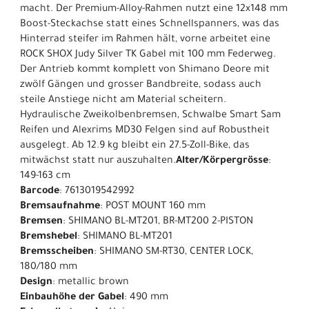
macht. Der Premium-Alloy-Rahmen nutzt eine 12x148 mm
Boost-Steckachse statt eines Schnellspanners, was das
Hinterrad steifer im Rahmen hält, vorne arbeitet eine
ROCK SHOX Judy Silver TK Gabel mit 100 mm Federweg.
Der Antrieb kommt komplett von Shimano Deore mit
zwölf Gängen und grosser Bandbreite, sodass auch
steile Anstiege nicht am Material scheitern.
Hydraulische Zweikolbenbremsen, Schwalbe Smart Sam
Reifen und Alexrims MD30 Felgen sind auf Robustheit
ausgelegt. Ab 12.9 kg bleibt ein 27.5-Zoll-Bike, das
mitwächst statt nur auszuhalten.
Alter/Körpergrösse
:
149-163 cm
Barcode
: 7613019542992
Bremsaufnahme
: POST MOUNT 160 mm
Bremsen
: SHIMANO BL-MT201, BR-MT200 2-PISTON
Bremshebel
: SHIMANO BL-MT201
Bremsscheiben
: SHIMANO SM-RT30, CENTER LOCK,
180/180 mm
Design
: metallic brown
Einbauhöhe der Gabel
: 490 mm