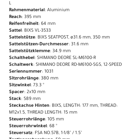
L
Rahmenmaterial
: Aluminium
Reach
: 395 mm
Reifenfreiheit
: 64 mm
Sattel
: BIXS VL-3533
Sattelstütze
: BIXS SEATPOST, ø31.6 mm, 350 mm
Sattelstützen-Durchmesser
: 31.6 mm
Sattelstützklemme
: 34.9 mm
Schalthebel
: SHIMANO DEORE SL-M6100-R
Schaltwerk
: SHIMANO DEORE RD-M6100-SGS, 12-SPEED
Seriennummer
: 1031
Sitzrohrlänge
: 380 mm
Sitzwinkel
: 73.3 °
Spacer
: 2x10 mm
Stack
: 589 mm
Steckachse Hinten
: BIXS, LENGTH: 177 mm, THREAD:
M12x1.5, THREAD LENGTH: 15 mm
Steuerrohrlänge
: 105 mm
Steuerrohrwinkel
: 68 °
Steuersatz
: FSA NO.57B, 1-1/8" / 1.5"