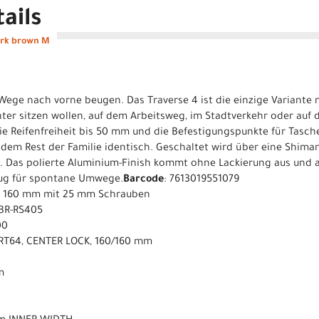
ails
ark brown M
e Wege nach vorne beugen. Das Traverse 4 ist die einzige Variant
echter sitzen wollen, auf dem Arbeitsweg, im Stadtverkehr oder auf
ie Reifenfreiheit bis 50 mm und die Befestigungspunkte für Tasch
dem Rest der Familie identisch. Geschaltet wird über eine Shim
 Das polierte Aluminium-Finish kommt ohne Lackierung aus und a
enug für spontane Umwege.
Barcode
: 7613019551079
T 160 mm mit 25 mm Schrauben
 BR-RS405
00
RT64, CENTER LOCK, 160/160 mm
m