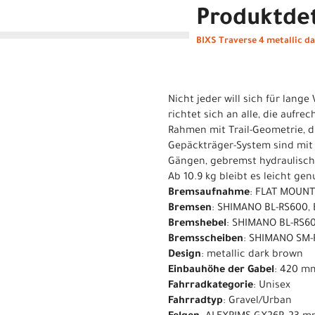
Produktdet
BIXS Traverse 4 metallic d
Nicht jeder will sich für lang
richtet sich an alle, die aufr
Rahmen mit Trail-Geometrie, d
Gepäckträger-System sind mit 
Gängen, gebremst hydraulisch.
Ab 10.9 kg bleibt es leicht g
Bremsaufnahme
: FLAT MOUN
Bremsen
: SHIMANO BL-RS600,
Bremshebel
: SHIMANO BL-RS6
Bremsscheiben
: SHIMANO SM-
Design
: metallic dark brown
Einbauhöhe der Gabel
: 420 m
Fahrradkategorie
: Unisex
Fahrradtyp
: Gravel/Urban