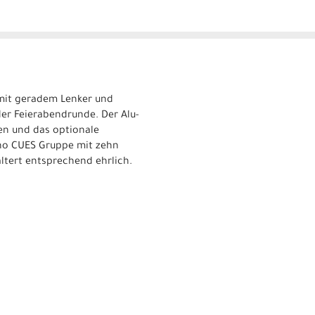
e mit geradem Lenker und
 der Feierabendrunde. Der Alu-
en und das optionale
ano CUES Gruppe mit zehn
ltert entsprechend ehrlich.