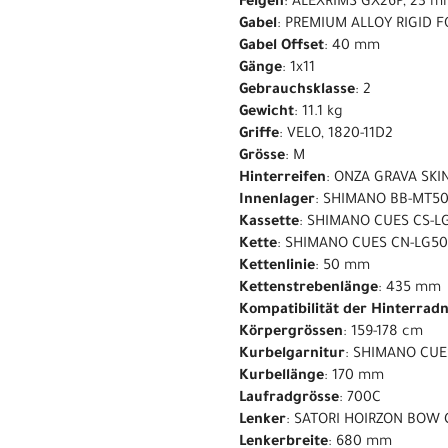
Felgen
: ALEXRIMS GX26P, 23 
Gabel
: PREMIUM ALLOY RIGID F
Gabel Offset
: 40 mm
Gänge
: 1x11
Gebrauchsklasse
: 2
Gewicht
: 11.1 kg
Griffe
: VELO, 1820-11D2
Grösse
: M
Hinterreifen
: ONZA GRAVA SKI
Innenlager
: SHIMANO BB-MT5
Kassette
: SHIMANO CUES CS-LG
Kette
: SHIMANO CUES CN-LG5
Kettenlinie
: 50 mm
Kettenstrebenlänge
: 435 mm
Kompatibilität der Hinterrad
Körpergrössen
: 159-178 cm
Kurbelgarnitur
: SHIMANO CUE
Kurbellänge
: 170 mm
Laufradgrösse
: 700C
Lenker
: SATORI HOIRZON BOW 
Lenkerbreite
: 680 mm