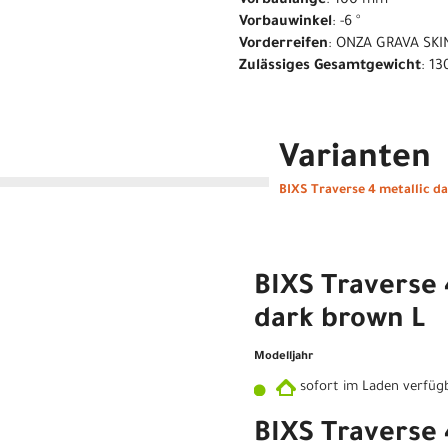
Vorbaulänge
: 100 mm
Vorbauwinkel
: -6 °
Vorderreifen
: ONZA GRAVA SKI
Zulässiges Gesamtgewicht
: 13
Varianten
BIXS Traverse 4 metallic d
BIXS Traverse 
dark brown L
Modelljahr
sofort im Laden verfüg
BIXS Traverse 