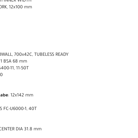
mm INNER WIDTH
ORK, 12x100 mm
NWALL, 700x42C, TUBELESS READY
01 BSA 68 mm
400-11, 11-50T
00
nabe
: 12x142 mm
S FC-U6000-1, 40T
CENTER DIA 31.8 mm