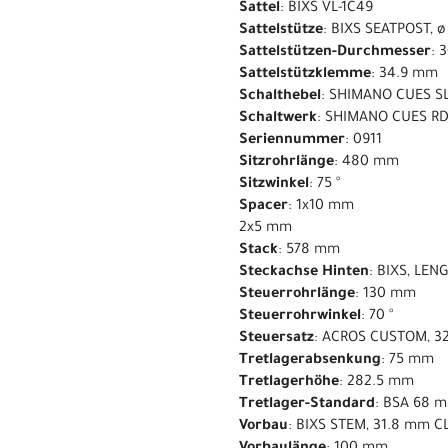
Sattel
: BIXS VL-1C49
Sattelstütze
: BIXS SEATPOST, 
Sattelstützen-Durchmesser
: 
Sattelstützklemme
: 34.9 mm
Schalthebel
: SHIMANO CUES SL
Schaltwerk
: SHIMANO CUES RD
Seriennummer
: 0911
Sitzrohrlänge
: 480 mm
Sitzwinkel
: 75 °
Spacer
: 1x10 mm
2x5 mm
Stack
: 578 mm
Steckachse Hinten
: BIXS, LE
Steuerrohrlänge
: 130 mm
Steuerrohrwinkel
: 70 °
Steuersatz
: ACROS CUSTOM, 32
Tretlagerabsenkung
: 75 mm
Tretlagerhöhe
: 282.5 mm
Tretlager-Standard
: BSA 68 
Vorbau
: BIXS STEM, 31.8 mm 