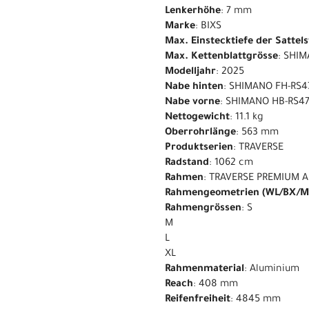
Lenkerhöhe
: 7 mm
Marke
: BIXS
Max. Einstecktiefe der Sattel
Max. Kettenblattgrösse
: SHIM
Modelljahr
: 2025
Nabe hinten
: SHIMANO FH-RS4
Nabe vorne
: SHIMANO HB-RS47
Nettogewicht
: 11.1 kg
Oberrohrlänge
: 563 mm
Produktserien
: TRAVERSE
Radstand
: 1062 cm
Rahmen
: TRAVERSE PREMIUM A
Rahmengeometrien (WL/BX/M
Rahmengrössen
: S
M
L
XL
Rahmenmaterial
: Aluminium
Reach
: 408 mm
Reifenfreiheit
: 4845 mm