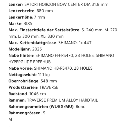
Lenker
: SATORI HOIRZON BOW CENTER DIA 31.8 mm
Lenkerbreite
: 680 mm
Lenkerhöhe
: 7 mm
Marke
: BIXS
Max. Einstecktiefe der Sattelstütze
: S: 240 mm, M: 270
mm, L: 300 mm, XL: 330 mm
Max. Kettenblattgrösse
: SHIMANO: 1x 44T
Modelljahr
: 2025
Nabe hinten
: SHIMANO FH-RS470, 28 HOLES, SHIMANO
HYPERGLIDE FREEHUB
Nabe vorne
: SHIMANO HB-RS470, 28 HOLES
Nettogewicht
: 11.1 kg
Oberrohrlänge
: 548 mm
Produktserien
: TRAVERSE
Radstand
: 1046 cm
Rahmen
: TRAVERSE PREMIUM ALLOY HARDTAIL
Rahmengeometrien (WL/BX/MU)
: Road
Rahmengrössen
: S
M
L