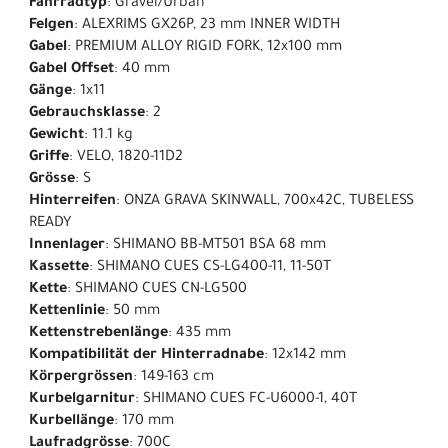
Fahrradtyp
: Gravel/Urban
Felgen
: ALEXRIMS GX26P, 23 mm INNER WIDTH
Gabel
: PREMIUM ALLOY RIGID FORK, 12x100 mm
Gabel Offset
: 40 mm
Gänge
: 1x11
Gebrauchsklasse
: 2
Gewicht
: 11.1 kg
Griffe
: VELO, 1820-11D2
Grösse
: S
Hinterreifen
: ONZA GRAVA SKINWALL, 700x42C, TUBELESS
READY
Innenlager
: SHIMANO BB-MT501 BSA 68 mm
Kassette
: SHIMANO CUES CS-LG400-11, 11-50T
Kette
: SHIMANO CUES CN-LG500
Kettenlinie
: 50 mm
Kettenstrebenlänge
: 435 mm
Kompatibilität der Hinterradnabe
: 12x142 mm
Körpergrössen
: 149-163 cm
Kurbelgarnitur
: SHIMANO CUES FC-U6000-1, 40T
Kurbellänge
: 170 mm
Laufradgrösse
: 700C