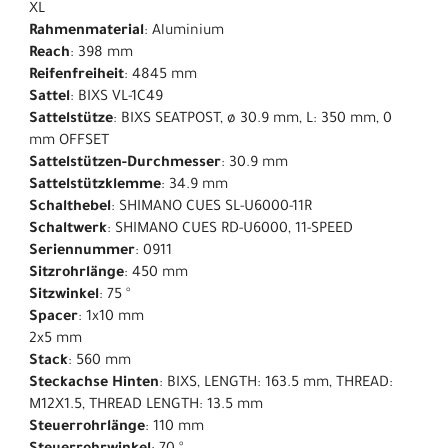
XL
Rahmenmaterial
: Aluminium
Reach
: 398 mm
Reifenfreiheit
: 4845 mm
Sattel
: BIXS VL-1C49
Sattelstütze
: BIXS SEATPOST, ø 30.9 mm, L: 350 mm, 0
mm OFFSET
Sattelstützen-Durchmesser
: 30.9 mm
Sattelstützklemme
: 34.9 mm
Schalthebel
: SHIMANO CUES SL-U6000-11R
Schaltwerk
: SHIMANO CUES RD-U6000, 11-SPEED
Seriennummer
: 0911
Sitzrohrlänge
: 450 mm
Sitzwinkel
: 75 °
Spacer
: 1x10 mm
2x5 mm
Stack
: 560 mm
Steckachse Hinten
: BIXS, LENGTH: 163.5 mm, THREAD:
M12X1.5, THREAD LENGTH: 13.5 mm
Steuerrohrlänge
: 110 mm