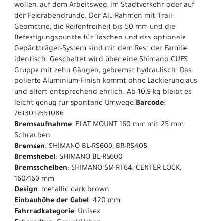
wollen, auf dem Arbeitsweg, im Stadtverkehr oder auf
der Feierabendrunde. Der Alu-Rahmen mit Trail-
Geometrie, die Reifenfreiheit bis 50 mm und die
Befestigungspunkte für Taschen und das optionale
Gepäckträger-System sind mit dem Rest der Familie
identisch. Geschaltet wird über eine Shimano CUES
Gruppe mit zehn Gängen, gebremst hydraulisch. Das
polierte Aluminium-Finish kommt ohne Lackierung aus
und altert entsprechend ehrlich. Ab 10.9 kg bleibt es
leicht genug für spontane Umwege.
Barcode
:
7613019551086
Bremsaufnahme
: FLAT MOUNT 160 mm mit 25 mm
Schrauben
Bremsen
: SHIMANO BL-RS600, BR-RS405
Bremshebel
: SHIMANO BL-RS600
Bremsscheiben
: SHIMANO SM-RT64, CENTER LOCK,
160/160 mm
Design
: metallic dark brown
Einbauhöhe der Gabel
: 420 mm
Fahrradkategorie
: Unisex