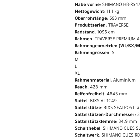
Nabe vorne
: SHIMANO HB-RS47
Nettogewicht
: 11.1 kg
Oberrohrlänge
: 593 mm
Produktserien
: TRAVERSE
Radstand
: 1096 cm
Rahmen
: TRAVERSE PREMIUM A
Rahmengeometrien (WL/BX/M
Rahmengrössen
: S
M
L
XL
Rahmenmaterial
: Aluminium
Reach
: 428 mm
Reifenfreiheit
: 4845 mm
Sattel
: BIXS VL-1C49
Sattelstütze
: BIXS SEATPOST, 
Sattelstützen-Durchmesser
: 
Sattelstützklemme
: 34.9 mm
Schalthebel
: SHIMANO CUES SL
Schaltwerk
: SHIMANO CUES RD