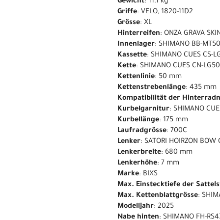
Gewicht
: 11.1 kg
Griffe
: VELO, 1820-11D2
Grösse
: XL
Hinterreifen
: ONZA GRAVA SKI
Innenlager
: SHIMANO BB-MT5
Kassette
: SHIMANO CUES CS-LG
Kette
: SHIMANO CUES CN-LG5
Kettenlinie
: 50 mm
Kettenstrebenlänge
: 435 mm
Kompatibilität der Hinterrad
Kurbelgarnitur
: SHIMANO CUE
Kurbellänge
: 175 mm
Laufradgrösse
: 700C
Lenker
: SATORI HOIRZON BOW 
Lenkerbreite
: 680 mm
Lenkerhöhe
: 7 mm
Marke
: BIXS
Max. Einstecktiefe der Sattel
Max. Kettenblattgrösse
: SHIM
Modelljahr
: 2025
Nabe hinten
: SHIMANO FH-RS4