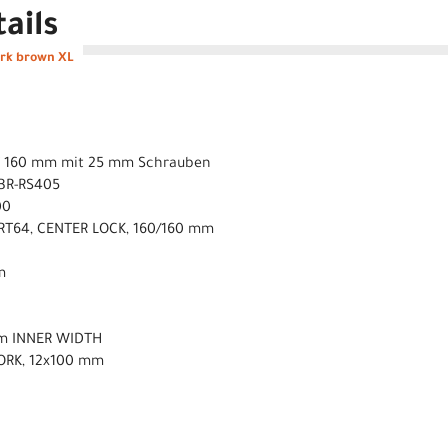
ails
ark brown XL
T 160 mm mit 25 mm Schrauben
 BR-RS405
00
RT64, CENTER LOCK, 160/160 mm
m
mm INNER WIDTH
ORK, 12x100 mm