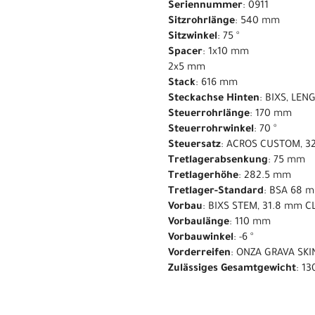
Seriennummer
: 0911
Sitzrohrlänge
: 540 mm
Sitzwinkel
: 75 °
Spacer
: 1x10 mm
2x5 mm
Stack
: 616 mm
Steckachse Hinten
: BIXS, LE
Steuerrohrlänge
: 170 mm
Steuerrohrwinkel
: 70 °
Steuersatz
: ACROS CUSTOM, 32
Tretlagerabsenkung
: 75 mm
Tretlagerhöhe
: 282.5 mm
Tretlager-Standard
: BSA 68 
Vorbau
: BIXS STEM, 31.8 mm 
Vorbaulänge
: 110 mm
Vorbauwinkel
: -6 °
Vorderreifen
: ONZA GRAVA SKI
Zulässiges Gesamtgewicht
: 13