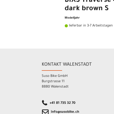
BIXS Traverse 
dark brown S
Modelljahr
lieferbar in 3-7 Arbeitstagen
KONTAKT WALENSTADT
Suso Bike GmbH
Burgstrasse 11
8880 Walenstadt
+41 81 735 32 70
info@susobike.ch