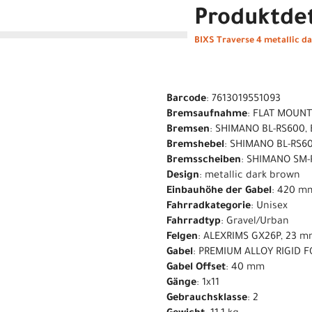
Produktdet
BIXS Traverse 4 metallic d
Barcode
: 7613019551093
Bremsaufnahme
: FLAT MOUN
Bremsen
: SHIMANO BL-RS600,
Bremshebel
: SHIMANO BL-RS6
Bremsscheiben
: SHIMANO SM-
Design
: metallic dark brown
Einbauhöhe der Gabel
: 420 m
Fahrradkategorie
: Unisex
Fahrradtyp
: Gravel/Urban
Felgen
: ALEXRIMS GX26P, 23 
Gabel
: PREMIUM ALLOY RIGID F
Gabel Offset
: 40 mm
Gänge
: 1x11
Gebrauchsklasse
: 2