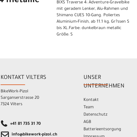
4 metallic
BIXS Traverse 4: Adventure-Gravelbike
mit geradem Lenker, Alu-Rahmen und
Shimano CUES 10-Gang. Poliertes
Aluminium-Finish, ab 11.1 kg, Gr?ssen S
bis XL.Farbe: dunkelbraun metallic
Größe: S
KONTAKT VILTERS
UNSER
UNTERNEHMEN
BikeWork-Pizol
Sarganserstrasse 20
Kontakt
7324 Vilters
Team
Datenschutz
AGB
+41 81 735 31 70
Batterieentsorgung
info@bikework-pizol.ch
Impressum