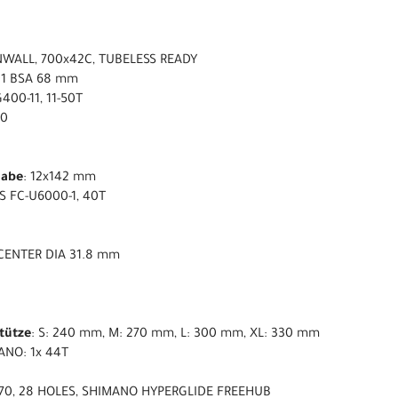
NWALL, 700x42C, TUBELESS READY
01 BSA 68 mm
400-11, 11-50T
00
nabe
: 12x142 mm
S FC-U6000-1, 40T
CENTER DIA 31.8 mm
stütze
: S: 240 mm, M: 270 mm, L: 300 mm, XL: 330 mm
ANO: 1x 44T
70, 28 HOLES, SHIMANO HYPERGLIDE FREEHUB