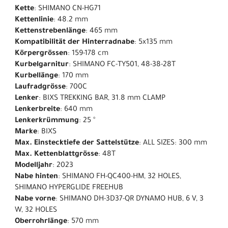
Kette
: SHIMANO CN-HG71
Kettenlinie
: 48.2 mm
Kettenstrebenlänge
: 465 mm
Kompatibilität der Hinterradnabe
: 5x135 mm
Körpergrössen
: 159-178 cm
Kurbelgarnitur
: SHIMANO FC-TY501, 48-38-28T
Kurbellänge
: 170 mm
Laufradgrösse
: 700C
Lenker
: BIXS TREKKING BAR, 31.8 mm CLAMP
Lenkerbreite
: 640 mm
Lenkerkrümmung
: 25 °
Marke
: BIXS
Max. Einstecktiefe der Sattelstütze
: ALL SIZES: 300 mm
Max. Kettenblattgrösse
: 48T
Modelljahr
: 2023
Nabe hinten
: SHIMANO FH-QC400-HM, 32 HOLES,
SHIMANO HYPERGLIDE FREEHUB
Nabe vorne
: SHIMANO DH-3D37-QR DYNAMO HUB, 6 V, 3
W, 32 HOLES
Oberrohrlänge
: 570 mm