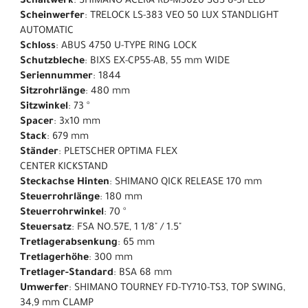
Schaltwerk
: SHIMANO ACERA RD-M3020 SGS 8-SPEED
Scheinwerfer
: TRELOCK LS-383 VEO 50 LUX STANDLIGHT
AUTOMATIC
Schloss
: ABUS 4750 U-TYPE RING LOCK
Schutzbleche
: BIXS EX-CP55-AB, 55 mm WIDE
Seriennummer
: 1844
Sitzrohrlänge
: 480 mm
Sitzwinkel
: 73 °
Spacer
: 3x10 mm
Stack
: 679 mm
Ständer
: PLETSCHER OPTIMA FLEX
CENTER KICKSTAND
Steckachse Hinten
: SHIMANO QICK RELEASE 170 mm
Steuerrohrlänge
: 180 mm
Steuerrohrwinkel
: 70 °
Steuersatz
: FSA NO.57E, 1 1/8" / 1.5"
Tretlagerabsenkung
: 65 mm
Tretlagerhöhe
: 300 mm
Tretlager-Standard
: BSA 68 mm
Umwerfer
: SHIMANO TOURNEY FD-TY710-TS3, TOP SWING,
34,9 mm CLAMP