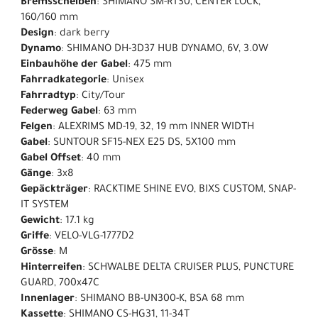
Bremsscheiben
: SHIMANO SM-RT30, CENTER LOCK,
160/160 mm
Design
: dark berry
Dynamo
: SHIMANO DH-3D37 HUB DYNAMO, 6V, 3.0W
Einbauhöhe der Gabel
: 475 mm
Fahrradkategorie
: Unisex
Fahrradtyp
: City/Tour
Federweg Gabel
: 63 mm
Felgen
: ALEXRIMS MD-19, 32, 19 mm INNER WIDTH
Gabel
: SUNTOUR SF15-NEX E25 DS, 5X100 mm
Gabel Offset
: 40 mm
Gänge
: 3x8
Gepäckträger
: RACKTIME SHINE EVO, BIXS CUSTOM, SNAP-
IT SYSTEM
Gewicht
: 17.1 kg
Griffe
: VELO-VLG-1777D2
Grösse
: M
Hinterreifen
: SCHWALBE DELTA CRUISER PLUS, PUNCTURE
GUARD, 700x47C
Innenlager
: SHIMANO BB-UN300-K, BSA 68 mm
Kassette
: SHIMANO CS-HG31, 11-34T