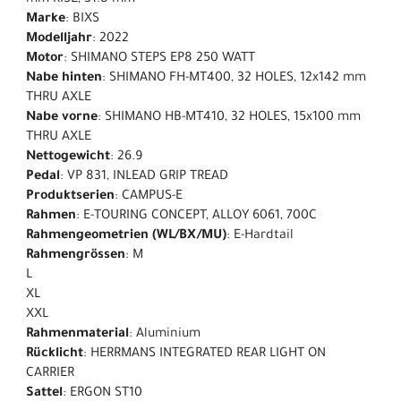
mm RISE, 31.8 mm
Marke
: BIXS
Modelljahr
: 2022
Motor
: SHIMANO STEPS EP8 250 WATT
Nabe hinten
: SHIMANO FH-MT400, 32 HOLES, 12x142 mm
THRU AXLE
Nabe vorne
: SHIMANO HB-MT410, 32 HOLES, 15x100 mm
THRU AXLE
Nettogewicht
: 26.9
Pedal
: VP 831, INLEAD GRIP TREAD
Produktserien
: CAMPUS-E
Rahmen
: E-TOURING CONCEPT, ALLOY 6061, 700C
Rahmengeometrien (WL/BX/MU)
: E-Hardtail
Rahmengrössen
: M
L
XL
XXL
Rahmenmaterial
: Aluminium
Rücklicht
: HERRMANS INTEGRATED REAR LIGHT ON
CARRIER
Sattel
: ERGON ST10