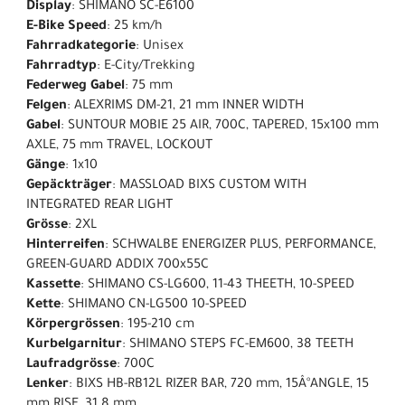
Display
: SHIMANO SC-E6100
E-Bike Speed
: 25 km/h
Fahrradkategorie
: Unisex
Fahrradtyp
: E-City/Trekking
Federweg Gabel
: 75 mm
Felgen
: ALEXRIMS DM-21, 21 mm INNER WIDTH
Gabel
: SUNTOUR MOBIE 25 AIR, 700C, TAPERED, 15x100 mm
AXLE, 75 mm TRAVEL, LOCKOUT
Gänge
: 1x10
Gepäckträger
: MASSLOAD BIXS CUSTOM WITH
INTEGRATED REAR LIGHT
Grösse
: 2XL
Hinterreifen
: SCHWALBE ENERGIZER PLUS, PERFORMANCE,
GREEN-GUARD ADDIX 700x55C
Kassette
: SHIMANO CS-LG600, 11-43 THEETH, 10-SPEED
Kette
: SHIMANO CN-LG500 10-SPEED
Körpergrössen
: 195-210 cm
Kurbelgarnitur
: SHIMANO STEPS FC-EM600, 38 TEETH
Laufradgrösse
: 700C
Lenker
: BIXS HB-RB12L RIZER BAR, 720 mm, 15Â°ANGLE, 15