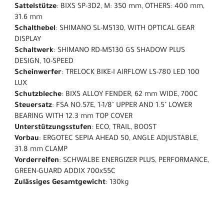
Sattelstütze
: BIXS SP-3D2, M: 350 mm, OTHERS: 400 mm,
31.6 mm
Schalthebel
: SHIMANO SL-M5130, WITH OPTICAL GEAR
DISPLAY
Schaltwerk
: SHIMANO RD-M5130 GS SHADOW PLUS
DESIGN, 10-SPEED
Scheinwerfer
: TRELOCK BIKE-I AIRFLOW LS-780 LED 100
LUX
Schutzbleche
: BIXS ALLOY FENDER, 62 mm WIDE, 700C
Steuersatz
: FSA NO.57E, 1-1/8" UPPER AND 1.5" LOWER
BEARING WITH 12.3 mm TOP COVER
Unterstützungsstufen
: ECO, TRAIL, BOOST
Vorbau
: ERGOTEC SEPIA AHEAD 50, ANGLE ADJUSTABLE,
31.8 mm CLAMP
Vorderreifen
: SCHWALBE ENERGIZER PLUS, PERFORMANCE,
GREEN-GUARD ADDIX 700x55C
Zulässiges Gesamtgewicht
: 130kg