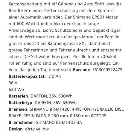
Kettenschaltung mit elf Gängen und Auto Shift, was die
Bandbreite einer Kettenschaltung mit dem Komfort
einer Automatik verbindet. Der Shimano EP801 Motor
mit 600-Wattstunden-Akku deckt auch lange
Arbeitswege ab. Licht, Schutzbleche und Gepäckträger
sind ab Werk montiert. Als einziges Modell der Familie
gibt es das E10 bis Rahmengrösse XXL, damit auch
grosse Fahrerinnen und Fahrer aufrecht und entspannt
sitzen. Die Schwalbe Energizer Plus Reifen in 700x55C
rollen ruhig und sind auf Pannenschutz ausgelegt. Ein
Velo, das jeden Tag bereitsteht.
Barcode
: 7613019522475
Batteriekapazität
: 17.0 Ah
36 V
630 Wh
Batterien
: DARFON, 36V, 630Wh
Batterietyp
: DARFON, 36V, 630Wh
Bremsen
: SHIMANO BR-MT420, 4-PISTON HYDRAULIC DISC
BRAKE, RESIN PADS, F:180 mm, R:180 mm ROTORS
Bremshebel
: SHIMANO BL-MT402-3A
Design
: dirty yellow