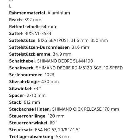
L
Rahmenmaterial
: Aluminium
Reach
: 392 mm
Reifenfreiheit
: 64 mm
Sattel
: BIXS VL-3533
Sattelstütze
: BIXS SEATPOST, 31.6 mm, 350 mm
Sattelstützen-Durchmesser
: 31.6 mm
Sattelstützklemme
: 34.9 mm
Schalthebel
: SHIMANO DEORE SL-M4100
Schaltwerk
: SHIMANO DEORE RD-M5120 SGS, 10-SPEED
Seriennummer
: 1023
Sitzrohrlänge
: 430 mm
Sitzwinkel
: 73 °
Spacer
: 2x10 mm
Stack
: 612 mm
Steckachse Hinten
: SHIMANO QICK RELEASE 170 mm
Steuerrohrlänge
: 120 mm
Steuerrohrwinkel
: 69 °
Steuersatz
: FSA NO.57, 1 1/8" / 1.5"
Tretlagerabsenkung
: 53 mm