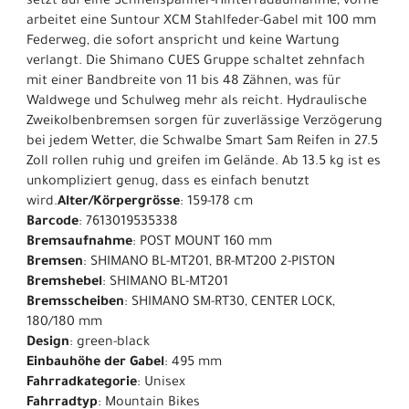
setzt auf eine Schnellspanner-Hinterradaufnahme, vorne
arbeitet eine Suntour XCM Stahlfeder-Gabel mit 100 mm
Federweg, die sofort anspricht und keine Wartung
verlangt. Die Shimano CUES Gruppe schaltet zehnfach
mit einer Bandbreite von 11 bis 48 Zähnen, was für
Waldwege und Schulweg mehr als reicht. Hydraulische
Zweikolbenbremsen sorgen für zuverlässige Verzögerung
bei jedem Wetter, die Schwalbe Smart Sam Reifen in 27.5
Zoll rollen ruhig und greifen im Gelände. Ab 13.5 kg ist es
unkompliziert genug, dass es einfach benutzt
wird.
Alter/Körpergrösse
: 159-178 cm
Barcode
: 7613019535338
Bremsaufnahme
: POST MOUNT 160 mm
Bremsen
: SHIMANO BL-MT201, BR-MT200 2-PISTON
Bremshebel
: SHIMANO BL-MT201
Bremsscheiben
: SHIMANO SM-RT30, CENTER LOCK,
180/180 mm
Design
: green-black
Einbauhöhe der Gabel
: 495 mm
Fahrradkategorie
: Unisex
Fahrradtyp
: Mountain Bikes