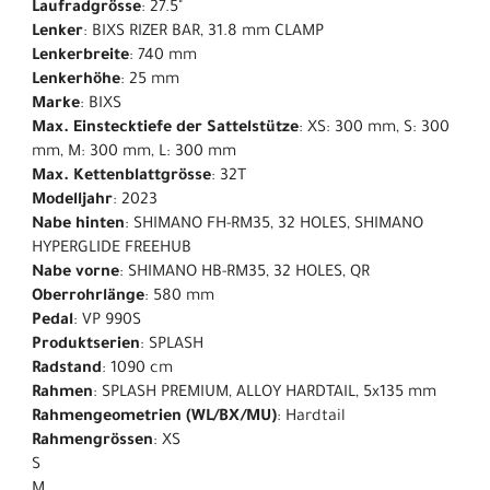
Laufradgrösse
: 27.5"
Lenker
: BIXS RIZER BAR, 31.8 mm CLAMP
Lenkerbreite
: 740 mm
Lenkerhöhe
: 25 mm
Marke
: BIXS
Max. Einstecktiefe der Sattelstütze
: XS: 300 mm, S: 300
mm, M: 300 mm, L: 300 mm
Max. Kettenblattgrösse
: 32T
Modelljahr
: 2023
Nabe hinten
: SHIMANO FH-RM35, 32 HOLES, SHIMANO
HYPERGLIDE FREEHUB
Nabe vorne
: SHIMANO HB-RM35, 32 HOLES, QR
Oberrohrlänge
: 580 mm
Pedal
: VP 990S
Produktserien
: SPLASH
Radstand
: 1090 cm
Rahmen
: SPLASH PREMIUM, ALLOY HARDTAIL, 5x135 mm
Rahmengeometrien (WL/BX/MU)
: Hardtail
Rahmengrössen
: XS
S
M