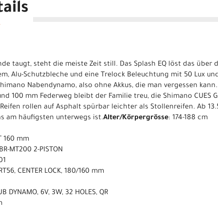
ails
e taugt, steht die meiste Zeit still. Das Splash EQ löst das über
em, Alu-Schutzbleche und eine Trelock Beleuchtung mit 50 Lux un
Shimano Nabendynamo, also ohne Akkus, die man vergessen kann
und 100 mm Federweg bleibt der Familie treu, die Shimano CUES G
ifen rollen auf Asphalt spürbar leichter als Stollenreifen. Ab 13.
as am häufigsten unterwegs ist.
Alter/Körpergrösse
: 174-188 cm
T 160 mm
 BR-MT200 2-PISTON
01
RT56, CENTER LOCK, 180/160 mm
B DYNAMO, 6V, 3W, 32 HOLES, QR
m