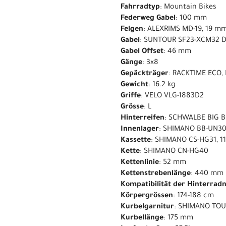
Fahrradtyp
: Mountain Bikes
Federweg Gabel
: 100 mm
Felgen
: ALEXRIMS MD-19, 19 
Gabel
: SUNTOUR SF23-XCM32 D
Gabel Offset
: 46 mm
Gänge
: 3x8
Gepäckträger
: RACKTIME ECO,
Gewicht
: 16.2 kg
Griffe
: VELO VLG-1883D2
Grösse
: L
Hinterreifen
: SCHWALBE BIG BE
Innenlager
: SHIMANO BB-UN3
Kassette
: SHIMANO CS-HG31, 1
Kette
: SHIMANO CN-HG40
Kettenlinie
: 52 mm
Kettenstrebenlänge
: 440 mm
Kompatibilität der Hinterrad
Körpergrössen
: 174-188 cm
Kurbelgarnitur
: SHIMANO TOU
Kurbellänge
: 175 mm