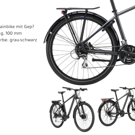
tainbike mit Gep?
ng, 100 mm
rbe: grau-schwarz