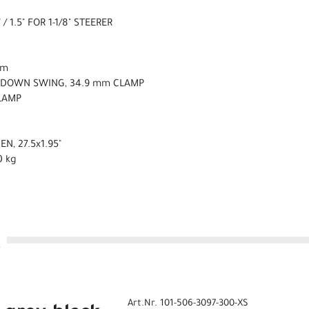
" / 1.5" FOR 1-1/8" STEERER
mm
, DOWN SWING, 34.9 mm CLAMP
CLAMP
N, 27.5x1.95"
0 kg
Art.Nr. 101-506-3097-300-XS