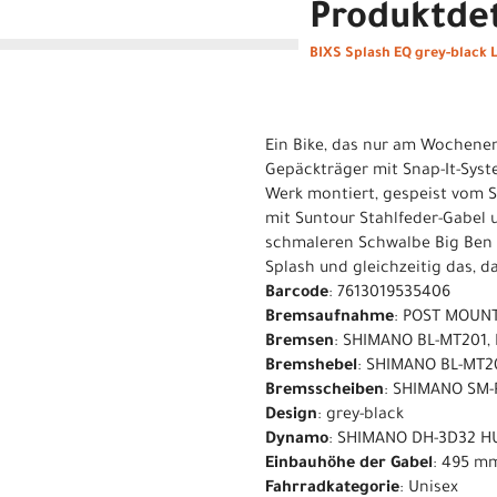
Produktdet
BIXS Splash EQ grey-black L
Ein Bike, das nur am Wochenend
Gepäckträger mit Snap-It-Syst
Werk montiert, gespeist vom 
mit Suntour Stahlfeder-Gabel 
schmaleren Schwalbe Big Ben Re
Splash und gleichzeitig das, d
Barcode
: 7613019535406
Bremsaufnahme
: POST MOUN
Bremsen
: SHIMANO BL-MT201,
Bremshebel
: SHIMANO BL-MT2
Bremsscheiben
: SHIMANO SM-
Design
: grey-black
Dynamo
: SHIMANO DH-3D32 HU
Einbauhöhe der Gabel
: 495 m
Fahrradkategorie
: Unisex