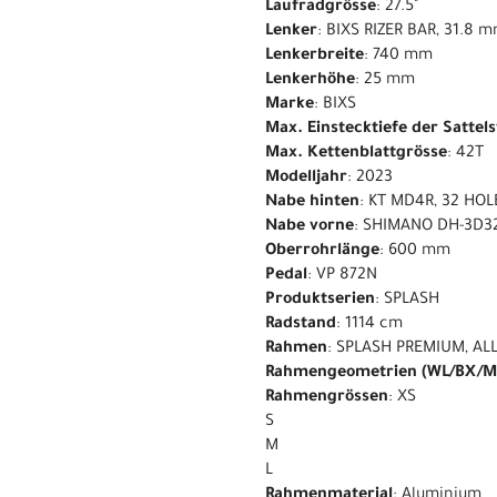
Laufradgrösse
: 27.5"
Lenker
: BIXS RIZER BAR, 31.8
Lenkerbreite
: 740 mm
Lenkerhöhe
: 25 mm
Marke
: BIXS
Max. Einstecktiefe der Sattel
Max. Kettenblattgrösse
: 42T
Modelljahr
: 2023
Nabe hinten
: KT MD4R, 32 HO
Nabe vorne
: SHIMANO DH-3D3
Oberrohrlänge
: 600 mm
Pedal
: VP 872N
Produktserien
: SPLASH
Radstand
: 1114 cm
Rahmen
: SPLASH PREMIUM, AL
Rahmengeometrien (WL/BX/M
Rahmengrössen
: XS
S
M
L
Rahmenmaterial
: Aluminium