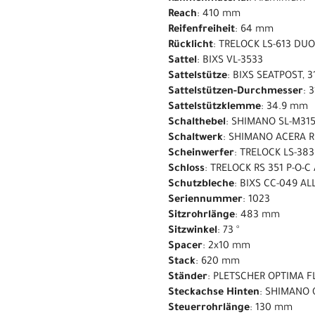
Reach
: 410 mm
Reifenfreiheit
: 64 mm
Rücklicht
: TRELOCK LS-613 DU
Sattel
: BIXS VL-3533
Sattelstütze
: BIXS SEATPOST, 
Sattelstützen-Durchmesser
: 
Sattelstützklemme
: 34.9 mm
Schalthebel
: SHIMANO SL-M31
Schaltwerk
: SHIMANO ACERA R
Scheinwerfer
: TRELOCK LS-38
Schloss
: TRELOCK RS 351 P-O-C
Schutzbleche
: BIXS CC-049 A
Seriennummer
: 1023
Sitzrohrlänge
: 483 mm
Sitzwinkel
: 73 °
Spacer
: 2x10 mm
Stack
: 620 mm
Ständer
: PLETSCHER OPTIMA F
Steckachse Hinten
: SHIMANO 
Steuerrohrlänge
: 130 mm