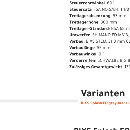
Steuerrohrwinkel
: 69 °
Steuersatz
: FSA NO.57B-1, 1 1/8
Tretlagerabsenkung
: 53 mm
Tretlagerhöhe
: 300 mm
Tretlager-Standard
: BSA 68 
Umwerfer
: SHIMANO FD-M313
Vorbau
: BIXS STEM, 31.8 mm 
Vorbaulänge
: 55 mm
Vorbauwinkel
: 0 °
Vorderreifen
: SCHWALBE BIG BE
Zulässiges Gesamtgewicht
: 13
Varianten
BIXS Splash EQ grey-black L