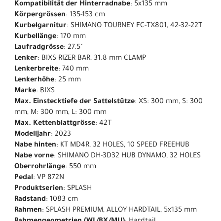
Kompatibilität der Hinterradnabe
: 5x135 mm
Körpergrössen
: 135-153 cm
Kurbelgarnitur
: SHIMANO TOURNEY FC-TX801, 42-32-22T
Kurbellänge
: 170 mm
Laufradgrösse
: 27.5"
Lenker
: BIXS RIZER BAR, 31.8 mm CLAMP
Lenkerbreite
: 740 mm
Lenkerhöhe
: 25 mm
Marke
: BIXS
Max. Einstecktiefe der Sattelstütze
: XS: 300 mm, S: 300
mm, M: 300 mm, L: 300 mm
Max. Kettenblattgrösse
: 42T
Modelljahr
: 2023
Nabe hinten
: KT MD4R, 32 HOLES, 10 SPEED FREEHUB
Nabe vorne
: SHIMANO DH-3D32 HUB DYNAMO, 32 HOLES
Oberrohrlänge
: 550 mm
Pedal
: VP 872N
Produktserien
: SPLASH
Radstand
: 1083 cm
Rahmen
: SPLASH PREMIUM, ALLOY HARDTAIL, 5x135 mm