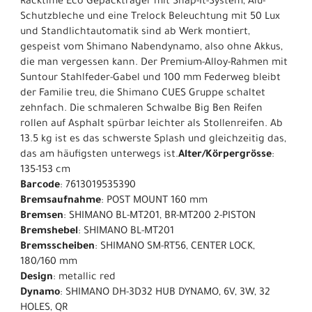
Racktime Eco Gepäckträger mit Snap-It-System, Alu-
Schutzbleche und eine Trelock Beleuchtung mit 50 Lux
und Standlichtautomatik sind ab Werk montiert,
gespeist vom Shimano Nabendynamo, also ohne Akkus,
die man vergessen kann. Der Premium-Alloy-Rahmen mit
Suntour Stahlfeder-Gabel und 100 mm Federweg bleibt
der Familie treu, die Shimano CUES Gruppe schaltet
zehnfach. Die schmaleren Schwalbe Big Ben Reifen
rollen auf Asphalt spürbar leichter als Stollenreifen. Ab
13.5 kg ist es das schwerste Splash und gleichzeitig das,
das am häufigsten unterwegs ist.
Alter/Körpergrösse
:
135-153 cm
Barcode
: 7613019535390
Bremsaufnahme
: POST MOUNT 160 mm
Bremsen
: SHIMANO BL-MT201, BR-MT200 2-PISTON
Bremshebel
: SHIMANO BL-MT201
Bremsscheiben
: SHIMANO SM-RT56, CENTER LOCK,
180/160 mm
Design
: metallic red
Dynamo
: SHIMANO DH-3D32 HUB DYNAMO, 6V, 3W, 32
HOLES, QR