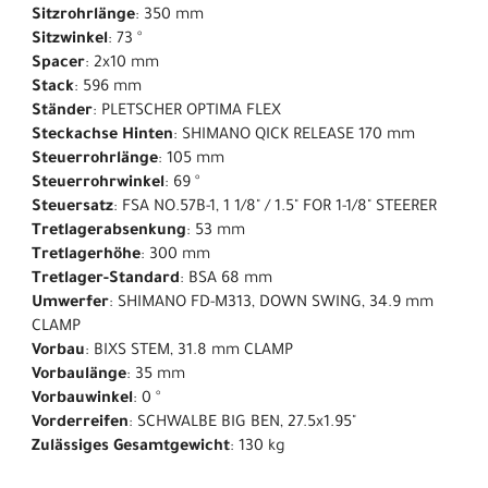
Sitzrohrlänge
: 350 mm
Sitzwinkel
: 73 °
Spacer
: 2x10 mm
Stack
: 596 mm
Ständer
: PLETSCHER OPTIMA FLEX
Steckachse Hinten
: SHIMANO QICK RELEASE 170 mm
Steuerrohrlänge
: 105 mm
Steuerrohrwinkel
: 69 °
Steuersatz
: FSA NO.57B-1, 1 1/8" / 1.5" FOR 1-1/8" STEERER
Tretlagerabsenkung
: 53 mm
Tretlagerhöhe
: 300 mm
Tretlager-Standard
: BSA 68 mm
Umwerfer
: SHIMANO FD-M313, DOWN SWING, 34.9 mm
CLAMP
Vorbau
: BIXS STEM, 31.8 mm CLAMP
Vorbaulänge
: 35 mm
Vorbauwinkel
: 0 °
Vorderreifen
: SCHWALBE BIG BEN, 27.5x1.95"
Zulässiges Gesamtgewicht
: 130 kg