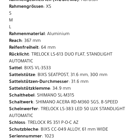
Rahmengeometrien (WL/BX/MU)
: Hardtail
Rahmengrössen
: XS
S
M
L
Rahmenmaterial
: Aluminium
Reach
: 367 mm
Reifenfreiheit
: 64 mm
Rücklicht
: TRELOCK LS-613 DUO FLAT, STANDLIGHT
AUTOMATIC
Sattel
: BIXS VL-3533
Sattelstütze
: BIXS SEATPOST, 31.6 mm, 300 mm
Sattelstützen-Durchmesser
: 31.6 mm
Sattelstützklemme
: 34.9 mm
Schalthebel
: SHIMANO SL-M315
Schaltwerk
: SHIMANO ACERA RD-M360 SGS, 8-SPEED
Scheinwerfer
: TRELOCK LS-383 LED 50 LUX STANDLIGHT
AUTOMATIC
Schloss
: TRELOCK RS 351 P-O-C AZ
Schutzbleche
: BIXS CC-049 ALLOY, 61 mm WIDE
Seriennummer
: 1023