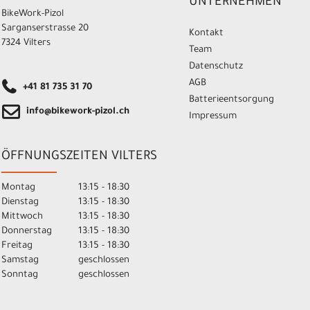
UNTERNEHMEN
BikeWork-Pizol
Sarganserstrasse 20
Kontakt
7324 Vilters
Team
Datenschutz
AGB
+41 81 735 31 70
Batterieentsorgung
info@bikework-pizol.ch
Impressum
ÖFFNUNGSZEITEN VILTERS
Montag
13:15 - 18:30
Dienstag
13:15 - 18:30
Mittwoch
13:15 - 18:30
Donnerstag
13:15 - 18:30
Freitag
13:15 - 18:30
Samstag
geschlossen
Sonntag
geschlossen