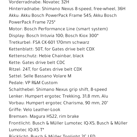
Vorderradnabe: Novatec 32H
Hinterradnabe: Shimano Nexus 8-speed, free-wheel, 36H
Akku: Akku Bosch PowerPack Frame 545; Akku Bosch
PowerPack Frame 725*
Motor: Bosch Performance Line (smart system)
Display: Bosch Intuvia 100; Bosch Kiox 300*
Tretkurbel: FSA CK-601 170mm schwarz
Kettenblatt: 50T, for Gates drive belt CDX
Kettenschutz: Hebie Chainbar, black
Kette: Gates drive belt CDC
Ritzel: 24T, for Gates drive belt CDX
Sattel: Selle Bassano Volare M
Pedale: VP R&M Custom
Schalthebel: Shimano Nexus grip shift, 8-speed
Lenker: Humpert ergotec Trekking, 31,8 mm, Alu
Vorbau: Humpert ergotec Charisma, 90 mm, 20°
Griffe: Velo Leather-Look
Bremsen: Magura HS22, rim brake
Frontlicht: Busch & Müller Lumotec IQ-XS; Busch & Müller
Lumotec IQ-XS T*