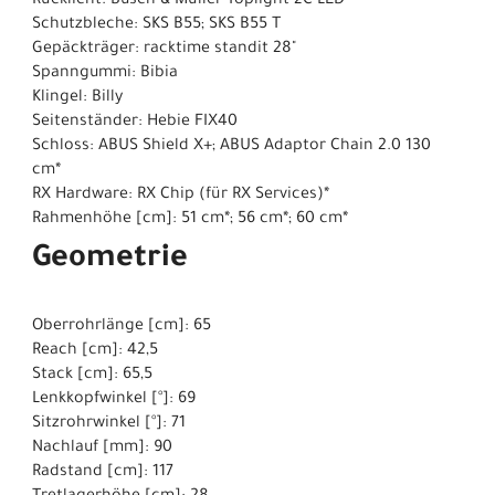
Rücklicht: Busch & Müller Toplight 2C LED
Schutzbleche: SKS B55; SKS B55 T
Gepäckträger: racktime standit 28"
Spanngummi: Bibia
Klingel: Billy
Seitenständer: Hebie FIX40
Schloss: ABUS Shield X+; ABUS Adaptor Chain 2.0 130
cm*
RX Hardware: RX Chip (für RX Services)*
Rahmenhöhe [cm]: 51 cm*; 56 cm*; 60 cm*
Geometrie
Oberrohrlänge [cm]: 65
Reach [cm]: 42,5
Stack [cm]: 65,5
Lenkkopfwinkel [°]: 69
Sitzrohrwinkel [°]: 71
Nachlauf [mm]: 90
Radstand [cm]: 117