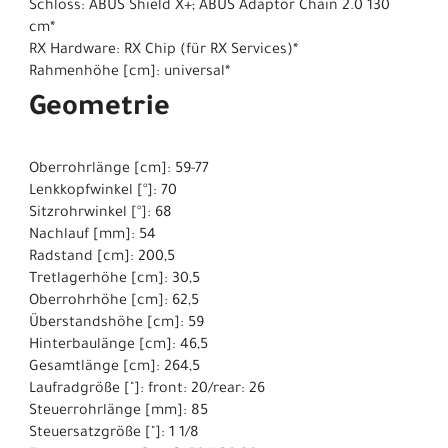
Schloss: ABUS Shield X+; ABUS Adaptor Chain 2.0 130
cm*
RX Hardware: RX Chip (für RX Services)*
Rahmenhöhe [cm]: universal*
Geometrie
Oberrohrlänge [cm]: 59-77
Lenkkopfwinkel [°]: 70
Sitzrohrwinkel [°]: 68
Nachlauf [mm]: 54
Radstand [cm]: 200,5
Tretlagerhöhe [cm]: 30,5
Oberrohrhöhe [cm]: 62,5
Überstandshöhe [cm]: 59
Hinterbaulänge [cm]: 46,5
Gesamtlänge [cm]: 264,5
Laufradgröße ["]: front: 20/rear: 26
Steuerrohrlänge [mm]: 85
Steuersatzgröße ["]: 1 1/8