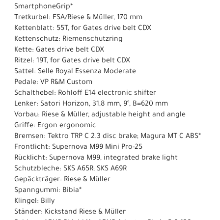
SmartphoneGrip*
Tretkurbel: FSA/Riese & Müller, 170 mm
Kettenblatt: 55T, for Gates drive belt CDX
Kettenschutz: Riemenschutzring
Kette: Gates drive belt CDX
Ritzel: 19T, for Gates drive belt CDX
Sattel: Selle Royal Essenza Moderate
Pedale: VP R&M Custom
Schalthebel: Rohloff E14 electronic shifter
Lenker: Satori Horizon, 31,8 mm, 9°, B=620 mm
Vorbau: Riese & Müller, adjustable height and angle
Griffe: Ergon ergonomic
Bremsen: Tektro TRP C 2.3 disc brake; Magura MT C ABS*
Frontlicht: Supernova M99 Mini Pro-25
Rücklicht: Supernova M99, integrated brake light
Schutzbleche: SKS A65R; SKS A69R
Gepäckträger: Riese & Müller
Spanngummi: Bibia*
Klingel: Billy
Ständer: Kickstand Riese & Müller