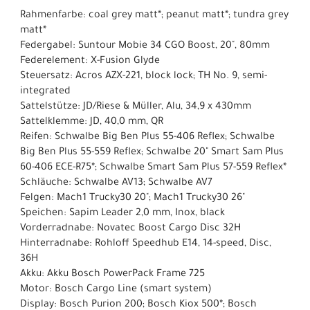
Rahmenfarbe: coal grey matt*; peanut matt*; tundra grey
matt*
Federgabel: Suntour Mobie 34 CGO Boost, 20", 80mm
Federelement: X-Fusion Glyde
Steuersatz: Acros AZX-221, block lock; TH No. 9, semi-
integrated
Sattelstütze: JD/Riese & Müller, Alu, 34,9 x 430mm
Sattelklemme: JD, 40,0 mm, QR
Reifen: Schwalbe Big Ben Plus 55-406 Reflex; Schwalbe
Big Ben Plus 55-559 Reflex; Schwalbe 20" Smart Sam Plus
60-406 ECE-R75*; Schwalbe Smart Sam Plus 57-559 Reflex*
Schläuche: Schwalbe AV13; Schwalbe AV7
Felgen: Mach1 Trucky30 20"; Mach1 Trucky30 26"
Speichen: Sapim Leader 2,0 mm, Inox, black
Vorderradnabe: Novatec Boost Cargo Disc 32H
Hinterradnabe: Rohloff Speedhub E14, 14-speed, Disc,
36H
Akku: Akku Bosch PowerPack Frame 725
Motor: Bosch Cargo Line (smart system)
Display: Bosch Purion 200; Bosch Kiox 500*; Bosch