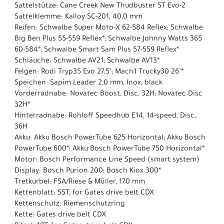
Sattelstütze: Cane Creek New Thudbuster ST Evo-2
Sattelklemme: Kalloy SC-201, 40,0 mm
Reifen: Schwalbe Super Moto-X 62-584 Reflex; Schwalbe
Big Ben Plus 55-559 Reflex*; Schwalbe Johnny Watts 365
60-584*; Schwalbe Smart Sam Plus 57-559 Reflex*
Schläuche: Schwalbe AV21; Schwalbe AV13*
Felgen: Rodi Tryp35 Evo 27,5"; Mach1 Trucky30 26"*
Speichen: Sapim Leader 2,0 mm, Inox, black
Vorderradnabe: Novatec Boost, Disc, 32H; Novatec Disc
32H*
Hinterradnabe: Rohloff Speedhub E14, 14-speed, Disc,
36H
Akku: Akku Bosch PowerTube 625 Horizontal; Akku Bosch
PowerTube 600*; Akku Bosch PowerTube 750 Horizontal*
Motor: Bosch Performance Line Speed (smart system)
Display: Bosch Purion 200; Bosch Kiox 300*
Tretkurbel: FSA/Riese & Müller, 170 mm
Kettenblatt: 55T, for Gates drive belt CDX
Kettenschutz: Riemenschutzring
Kette: Gates drive belt CDX