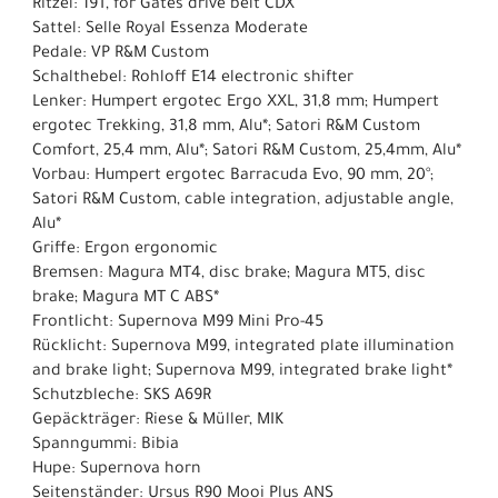
Ritzel: 19T, for Gates drive belt CDX
Sattel: Selle Royal Essenza Moderate
Pedale: VP R&M Custom
Schalthebel: Rohloff E14 electronic shifter
Lenker: Humpert ergotec Ergo XXL, 31,8 mm; Humpert
ergotec Trekking, 31,8 mm, Alu*; Satori R&M Custom
Comfort, 25,4 mm, Alu*; Satori R&M Custom, 25,4mm, Alu*
Vorbau: Humpert ergotec Barracuda Evo, 90 mm, 20°;
Satori R&M Custom, cable integration, adjustable angle,
Alu*
Griffe: Ergon ergonomic
Bremsen: Magura MT4, disc brake; Magura MT5, disc
brake; Magura MT C ABS*
Frontlicht: Supernova M99 Mini Pro-45
Rücklicht: Supernova M99, integrated plate illumination
and brake light; Supernova M99, integrated brake light*
Schutzbleche: SKS A69R
Gepäckträger: Riese & Müller, MIK
Spanngummi: Bibia
Hupe: Supernova horn
Seitenständer: Ursus R90 Mooi Plus ANS