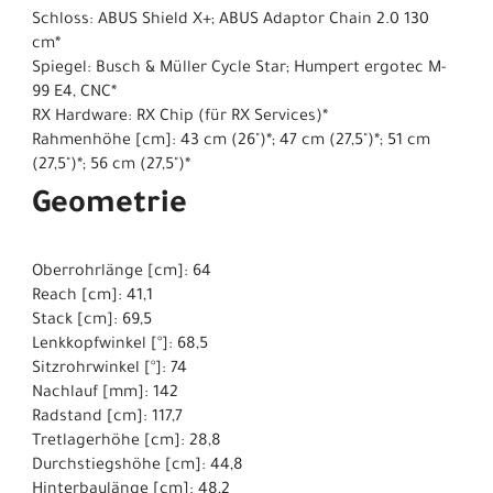
Schloss: ABUS Shield X+; ABUS Adaptor Chain 2.0 130
cm*
Spiegel: Busch & Müller Cycle Star; Humpert ergotec M-
99 E4, CNC*
RX Hardware: RX Chip (für RX Services)*
Rahmenhöhe [cm]: 43 cm (26")*; 47 cm (27,5")*; 51 cm
(27,5")*; 56 cm (27,5")*
Geometrie
Oberrohrlänge [cm]: 64
Reach [cm]: 41,1
Stack [cm]: 69,5
Lenkkopfwinkel [°]: 68,5
Sitzrohrwinkel [°]: 74
Nachlauf [mm]: 142
Radstand [cm]: 117,7
Tretlagerhöhe [cm]: 28,8
Durchstiegshöhe [cm]: 44,8
Hinterbaulänge [cm]: 48,2