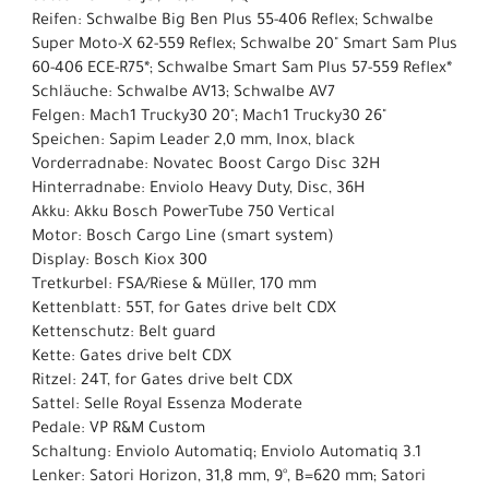
Reifen: Schwalbe Big Ben Plus 55-406 Reflex; Schwalbe
Super Moto-X 62-559 Reflex; Schwalbe 20" Smart Sam Plus
60-406 ECE-R75*; Schwalbe Smart Sam Plus 57-559 Reflex*
Schläuche: Schwalbe AV13; Schwalbe AV7
Felgen: Mach1 Trucky30 20"; Mach1 Trucky30 26"
Speichen: Sapim Leader 2,0 mm, Inox, black
Vorderradnabe: Novatec Boost Cargo Disc 32H
Hinterradnabe: Enviolo Heavy Duty, Disc, 36H
Akku: Akku Bosch PowerTube 750 Vertical
Motor: Bosch Cargo Line (smart system)
Display: Bosch Kiox 300
Tretkurbel: FSA/Riese & Müller, 170 mm
Kettenblatt: 55T, for Gates drive belt CDX
Kettenschutz: Belt guard
Kette: Gates drive belt CDX
Ritzel: 24T, for Gates drive belt CDX
Sattel: Selle Royal Essenza Moderate
Pedale: VP R&M Custom
Schaltung: Enviolo Automatiq; Enviolo Automatiq 3.1
Lenker: Satori Horizon, 31,8 mm, 9°, B=620 mm; Satori