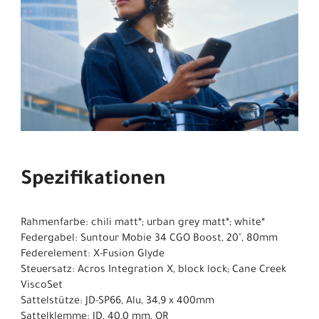
Spezifikationen
Rahmenfarbe: chili matt*; urban grey matt*; white*
Federgabel: Suntour Mobie 34 CGO Boost, 20", 80mm
Federelement: X-Fusion Glyde
Steuersatz: Acros Integration X, block lock; Cane Creek
ViscoSet
Sattelstütze: JD-SP66, Alu, 34,9 x 400mm
Sattelklemme: JD, 40,0 mm, QR