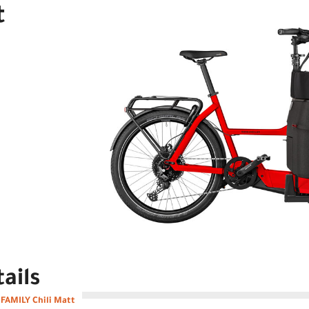
t
ails
 FAMILY Chili Matt