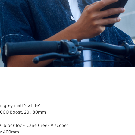
n grey matt*; white*
 CGO Boost, 20", 80mm
X, block lock; Cane Creek ViscoSet
,9 x 400mm