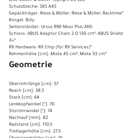
Bike; Busch & Müller Toplight 2C LED*
Schutzbleche: SKS A45
Gepäckträger: Riese & Müller; Riese & Müller, Racktime*
Klingel: Billy
Seitenständer: Ursus R90 Mooi Plus ANS
Schloss: ABUS Adaptor Chain 2.0 130 cm*; ABUS Shield
X+*
RX Hardware: RX Chip (für RX Services)*
Rahmenhöhe [cm]: Mixte 45 cm*; Mixte 53 cm*
Geometrie
Oberrohrlänge [cm]: 57
Reach [cm]: 38,5
Stack [cm]: 64
Lenkkopfwinkel [°]: 70
Sitzrohrwinkel [°]: 74
Nachlauf [mm]: 82
Radstand [cm]: 110,5
Tretlagerhöhe [cm]: 27,5