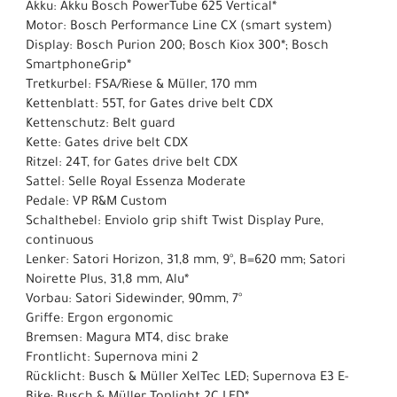
Akku: Akku Bosch PowerTube 625 Vertical*
Motor: Bosch Performance Line CX (smart system)
Display: Bosch Purion 200; Bosch Kiox 300*; Bosch
SmartphoneGrip*
Tretkurbel: FSA/Riese & Müller, 170 mm
Kettenblatt: 55T, for Gates drive belt CDX
Kettenschutz: Belt guard
Kette: Gates drive belt CDX
Ritzel: 24T, for Gates drive belt CDX
Sattel: Selle Royal Essenza Moderate
Pedale: VP R&M Custom
Schalthebel: Enviolo grip shift Twist Display Pure,
continuous
Lenker: Satori Horizon, 31,8 mm, 9°, B=620 mm; Satori
Noirette Plus, 31,8 mm, Alu*
Vorbau: Satori Sidewinder, 90mm, 7°
Griffe: Ergon ergonomic
Bremsen: Magura MT4, disc brake
Frontlicht: Supernova mini 2
Rücklicht: Busch & Müller XelTec LED; Supernova E3 E-