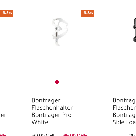
Beinlinge
-5.8%
-5.8%
Bügelschlösser
City
City- / Urban-Helme
CO2 Pumpen
Cross Country
Cyclocross / Gravel
Damen
Damen
Dämpferpumpen
Bontrager
Bontrag
Flaschenhalter
Flasche
Dichtmittel & TLR
per
Bontrager Pro
Zubehör
Bontrag
White
Side Lo
E-Bikehelme
CHF
69,00 CHF
65,00 CHF
29