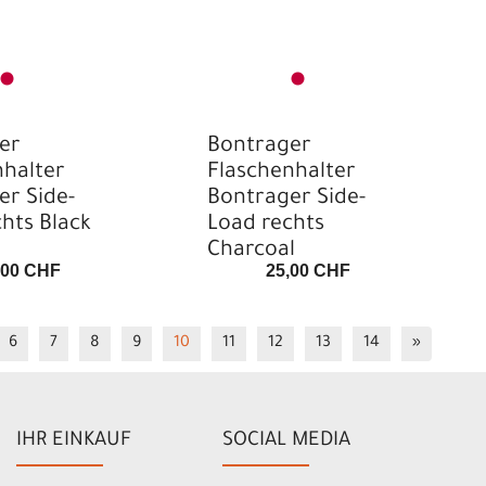
er
Bontrager
nhalter
Flaschenhalter
er Side-
Bontrager Side-
hts Black
Load rechts
Charcoal
,00 CHF
25,00 CHF
6
7
8
9
10
11
12
13
14
»
IHR EINKAUF
SOCIAL MEDIA