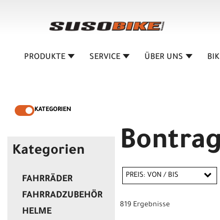
PRODUKTE
SERVICE
ÜBER UNS
BI
KATEGORIEN
Bontra
Kategorien
PREIS: VON / BIS
FAHRRÄDER
FAHRRADZUBEHÖR
819 Ergebnisse
HELME
CHF