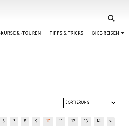
-KURSE & -TOUREN
TIPPS & TRICKS
BIKE-REISEN
SORTIERUNG
6
7
8
9
10
11
12
13
14
»