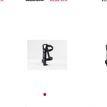
Fahrrradcomputer &
GPS
Faltschlösser
Fat-Bikes
Flaschen
Flaschenhalter
Freeride / Downhill
Schuhe
Gepäckträger
Gepäckträger-Taschen
Griffe
Herren
Herren
Kabelschlösser
Kids
Kids