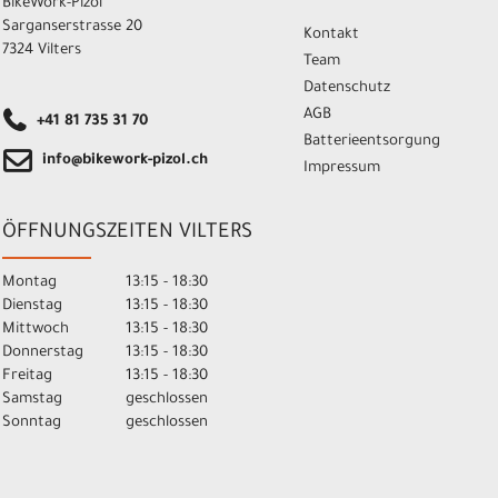
BikeWork-Pizol
Schläuche
Sarganserstrasse 20
Kontakt
7324 Vilters
Team
Schlosszubehör
Datenschutz
Schmier- &
AGB
+41 81 735 31 70
Lösungsmittel
Batterieentsorgung
info@bikework-pizol.ch
Schutzbleche
Impressum
Seitenständer
ÖFFNUNGSZEITEN VILTERS
Stadt / Hybryd
Montag
13:15 - 18:30
Standpumpen
Dienstag
13:15 - 18:30
Mittwoch
13:15 - 18:30
Triathlon
Donnerstag
13:15 - 18:30
Freitag
13:15 - 18:30
Überschuhe
Samstag
geschlossen
Ungefedert
Sonntag
geschlossen
Vario-Sattelstütze