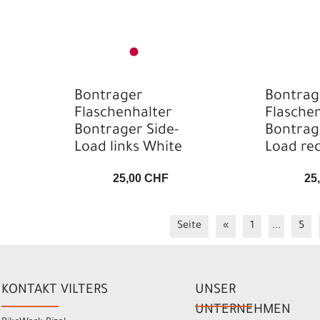
MTB Schuhe
MTB Trekking Schuhe
Pumpenzubehör
Rahmen-Taschen
Bontrager
Bontrag
Flaschenhalter
Flasche
Regen & Winter
Bontrager Side-
Bontrag
Rennrad
Rennrad
Load links White
Load rec
Rennradhelme
25,00 CHF
25
Rennradschuhe
Road
Seite
Road
«
1
...
5
Rücklicht
Sattel-Taschen
KONTAKT VILTERS
UNSER
Scheinwerfer
UNTERNEHMEN