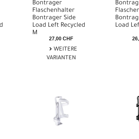
Kids
Bontrager
Bontrag
Flaschenhalter
Flasche
Kinder- & Jugendhelme
Bontrager Side
Bontrag
ed
Load Left Recycled
Load Lef
Knielinge
Komfort
M
Kopfbedeckungen
27,00 CHF
26
Körbe
WEITERE
VARIANTEN
Lenker-Taschen
Lenkerbänder
Leucht-Sets
Minipumpen
Mountainbike Helme
MTB
MTB
MTB
MTB