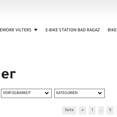
KEWORK VILTERS
E-BIKE STATION BAD RAGAZ
BIKE
ger
VERFÜGBARKEIT
KATEGORIEN
Armlinge
Seite
«
1
...
5
Bauch-Taschen