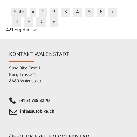
Seite
«
1
2
3
4
5
6
7
8
9
10
»
421 Ergebnisse
KONTAKT WALENSTADT
Suso Bike GmbH
Burgstrasse 11
8880 Walenstadt
+41 81 735 32 70
info@susobike.ch