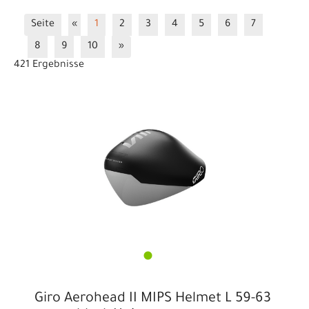
City- / Urban-Helme
Damen
Damen
Seite
«
1
2
3
4
5
6
7
Dirt / BMX Helme
E-Bikehelme
8
9
10
»
Freeride / Downhill Schuhe
Full Face Helme
421 Ergebnisse
Herren
Herren
Kids
Kinder- & Jugendhelme
Mountainbike Helme
MTB Schuhe
MTB Trekking Schuhe
Regen & Winter
Rennradhelme
Rennradschuhe
Socken
Triathlonhelme
Überschuhe
Winter
Zubehör & Ersatzteile
Giro Aerohead II MIPS Helmet L 59-63