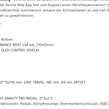
uerung
? Es sind keine komplizierten Parametereinstellungen erfor
 der Avinox Ride App fest und koppeln einen Herzfrequenzsensor. 
triebseinheit automatisch anhand der Echtzeitdaten an und hält 
it zu gewährleisten.
m
4-Kolben
RMANCE MY27, LSR adj. 210x55mm
ch OLED CONTROL DISPLAY
27 15x110 mm, GRIP, TRAVEL: 160 mm, 44 mm OFFSET
, GRAVITY PRO RADIAL, 27.5x2.5"
flektorenkit, Pedale, Dämpferpumpe, Drehmomentschlüssel, USB-