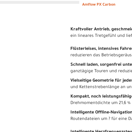
Amflow PX Carbon
Kraftvoller Antrieb, geschme
ein lineares Tretgefühl und l
Flüsterleises, intensives Fahre
reduzieren das Betriebsgeräusc
Schnell laden, sorgenfrei unt
ganztägige Touren und reduzie
Vielseitige Geometrie für jed
und Kettenstrebenlänge an unte
Kompakt, noch leistungsfähi
Drehmomentdichte um 21,6 % i
Intelligente Offline-Navigatio
Routendateien um ? für eine D