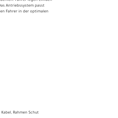
derlich. Fahrer legen einfach
Das Antriebssystem passt
den Fahrer in der optimalen
C Kabel, Rahmen Schut