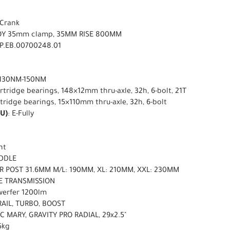
 Crank
OY 35mm clamp, 35MM RISE 800MM
CP.EB.00700248.01
, 130NM-150NM
cartridge bearings, 148×12mm thru-axle, 32h, 6-bolt, 21T
artridge bearings, 15×110mm thru-axle, 32h, 6-bolt
U)
: E-Fully
ht
DDLE
 POST 31.6MM M/L: 190MM, XL: 210MM, XXL: 230MM
E TRANSMISSION
werfer 1200lm
TRAIL, TURBO, BOOST
 MARY, GRAVITY PRO RADIAL, 29x2.5"
5kg