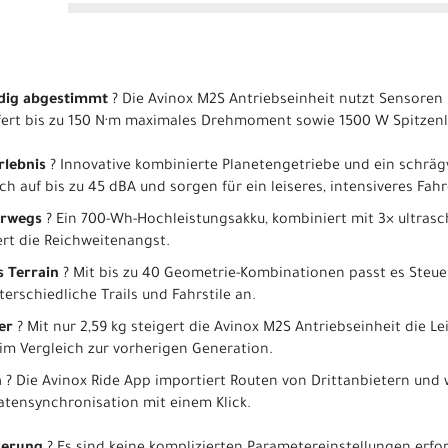
idig abgestimmt
? Die Avinox M2S Antriebseinheit nutzt Sensoren
iefert bis zu 150 N·m maximales Drehmoment sowie 1500 W Spitzenl
rlebnis
? Innovative kombinierte Planetengetriebe und ein schrä
h auf bis zu 45 dBA und sorgen für ein leiseres, intensiveres Fahr
erwegs
? Ein 700-Wh-Hochleistungsakku, kombiniert mit 3× ultras
rt die Reichweitenangst.
es Terrain
? Mit bis zu 40 Geometrie-Kombinationen passt es Steue
rschiedliche Trails und Fahrstile an.
ger
? Mit nur 2,59 kg steigert die Avinox M2S Antriebseinheit die 
m Vergleich zur vorherigen Generation.
n
? Die Avinox Ride App importiert Routen von Drittanbietern und w
atensynchronisation mit einem Klick.