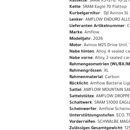
Kassette
: SRAM XS-1270, 10-52T
Kette
: SRAM Eagle 70 Flattop
Kurbelgarnitur
: DJI Avinox SL
Lenker
: AMFLOW ENDURO ALL
Lieferanten Artikelnummer
: 
Marke
: Amflow
Modelljahr
: 2026
Motor
: Avinox M2S Drive Unit
Nabe hinten
: Alloy, 4 sealed 
Nabe vorne
: Alloy, 2 sealed c
Rahmengeometrien (WL/BX/M
Rahmengrössen
: XL
Rahmenmaterial
: Carbon
Rücklicht
: Amflow Batterie Lig
Sattel
: AMFLOW MOUNTAIN SA
Sattelstütze
: AMFLOW DROPPER
Schaltwerk
: SRAM S1000 EAGL
Scheinwerfer
: Amflow Schein
Unterstützungsstufen
: ECO, 
Vorderreifen
: SCHWALBE MAGIC
Zulässiges Gesamtgewicht
: 12