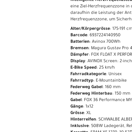
Intelligente Herzfrequenzste
eine Ziel-Herzfrequenzzone in
daraufhin die Leistung der An
Herzfrequenzzone, um Sicherhe
Alter/Körpergrösse
: 175-191 c
Barcode
: 6937224140950
Batterien
: Avinox 700Wh
Bremsen
: Magura Gustav Pro 
Dämpfer
: FOX FLOAT X PERFO
Display
: AVINOX Screen: 2-in
E-Bike Speed
: 25 km/h
Fahrradkategorie
: Unisex
Fahrradtyp
: E-Mountainbike
Federweg Gabel
: 160 mm
Federweg Hinterbau
: 150 mm
Gabel
: FOX 36 Performance MY
Gänge
: 1x12
Grösse
: XL
Hinterreifen
: SCHWALBE ALBERT
Inklusive
: 508W Ladegerät, Re