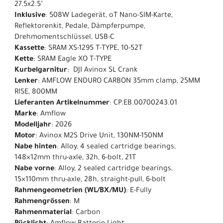
27.5x2.5"
Inklusive
: 508W Ladegerät, oT Nano-SIM-Karte,
Reflektorenkit, Pedale, Dämpferpumpe,
Drehmomentschlüssel, USB-C
Kassette
: SRAM XS-1295 T-TYPE, 10-52T
Kette
: SRAM Eagle XO T-TYPE
Kurbelgarnitur
: DJI Avinox SL Crank
Lenker
: AMFLOW ENDURO CARBON 35mm clamp, 25MM
RISE, 800MM
Lieferanten Artikelnummer
: CP.EB.00700243.01
Marke
: Amflow
Modelljahr
: 2026
Motor
: Avinox M2S Drive Unit, 130NM-150NM
Nabe hinten
: Alloy, 4 sealed cartridge bearings,
148×12mm thru-axle, 32h, 6-bolt, 21T
Nabe vorne
: Alloy, 2 sealed cartridge bearings,
15×110mm thru-axle, 28h, straight-pull, 6-bolt
Rahmengeometrien (WL/BX/MU)
: E-Fully
Rahmengrössen
: M
Rahmenmaterial
: Carbon