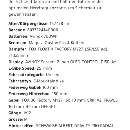
der Echtzeitdaten an und hält den Fahrer in der
optimalen Herzfrequenzzone, um Sicherheit zu
gewährleisten.
Alter/Körpergrösse
: 162-178 cm
Barcode
: 6937224140806
Batterien
: Avinox 700Wh
Bremsen
: Magura Gustav Pro 4-Kolben
Dämpfer
: FOX FLOAT X FACTORY MY27, LSR/LSC adj.
210x55mm
Display
: AVINOX Screen: 2-inch OLED CONTROL DISPLAY
E-Bike Speed
: 25 km/h
Fahrradkategorie
: Unisex
Fahrradtyp
: E-Mountainbike
Federweg Gabel
: 160 mm
Federweg Hinterbau
: 150 mm
Gabel
: FOX 36 Factory MY27 15x110 mm, GRIP X2, TRAVEL:
160 mm, 44 mm OFFSET
Gänge
: 1x12
Grösse
: M
Hinterreifen
: SCHWALBE ALBERT, GRAVITY PRO RADIAL,