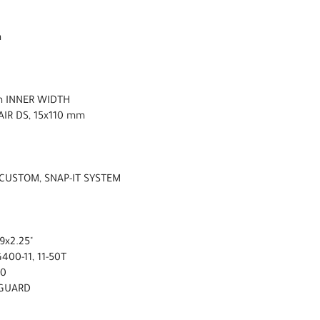
m
m INNER WIDTH
AIR DS, 15x110 mm
 CUSTOM, SNAP-IT SYSTEM
9x2.25"
400-11, 11-50T
00
NGUARD