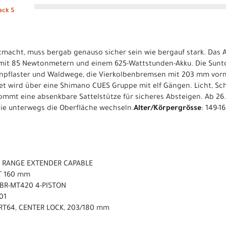
ack S
mitmacht, muss bergab genauso sicher sein wie bergauf stark. Das
it 85 Newtonmetern und einem 625-Wattstunden-Akku. Die Sunto
npflaster und Waldwege, die Vierkolbenbremsen mit 203 mm vorne
et wird über eine Shimano CUES Gruppe mit elf Gängen. Licht, S
mmt eine absenkbare Sattelstütze für sicheres Absteigen. Ab 26.5
die unterwegs die Oberfläche wechseln.
Alter/Körpergrösse
: 149-1
 RANGE EXTENDER CAPABLE
T 160 mm
 BR-MT420 4-PISTON
01
RT64, CENTER LOCK, 203/180 mm