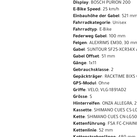
Display
: BOSCH PURION 200
E-Bike Speed
: 25 km/h
Einbauhöhe der Gabel
: 521 m
Fahrradkategorie
: Unisex
Fahrradtyp
: E-Bike
Federweg Gabel
: 100 mm
Felgen
: ALEXRIMS EM30, 30 m
Gabel
: SUNTOUR SF25-XCR34X 
Gabel Offset
: 51 mm
Gänge
: 1x11
Gebrauchsklasse
: 2
Gepäckträger
: RACKTIME BIXS
GPS-Modul
: Ohne
Griffe
: VELO, VLG-1891AD2
Grösse
: S
Hinterreifen
: ONZA ALLEGRA, 2
Kassette
: SHIMANO CUES CS-LG
Kette
: SHIMANO CUES CN-LG5
Kettenführung
: FSA FC-CHAI
Kettenlinie
: 52 mm