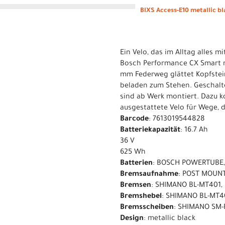
BIXS Access-E10 metallic bl
Ein Velo, das im Alltag alles 
Bosch Performance CX Smart m
mm Federweg glättet Kopfstei
beladen zum Stehen. Geschalt
sind ab Werk montiert. Dazu ko
ausgestattete Velo für Wege, 
Barcode
: 7613019544828
Batteriekapazität
: 16.7 Ah
36 V
625 Wh
Batterien
: BOSCH POWERTUBE,
Bremsaufnahme
: POST MOUN
Bremsen
: SHIMANO BL-MT401,
Bremshebel
: SHIMANO BL-MT4
Bremsscheiben
: SHIMANO SM-
Design
: metallic black