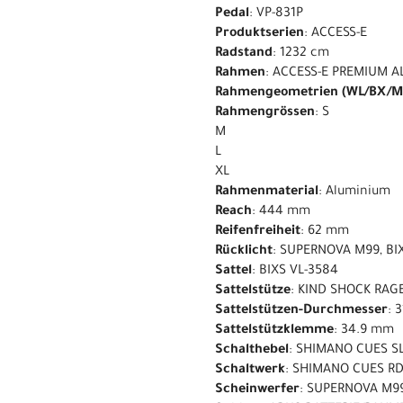
Pedal
: VP-831P
Produktserien
: ACCESS-E
Radstand
: 1232 cm
Rahmen
: ACCESS-E PREMIUM A
Rahmengeometrien (WL/BX/M
Rahmengrössen
: S
M
L
XL
Rahmenmaterial
: Aluminium
Reach
: 444 mm
Reifenfreiheit
: 62 mm
Rücklicht
: SUPERNOVA M99, BI
Sattel
: BIXS VL-3584
Sattelstütze
: KIND SHOCK RAGE
Sattelstützen-Durchmesser
: 
Sattelstützklemme
: 34.9 mm
Schalthebel
: SHIMANO CUES SL
Schaltwerk
: SHIMANO CUES RD
Scheinwerfer
: SUPERNOVA M99