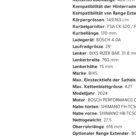
Kettenstrebenlänge
: 480 mm
Kompatibilität der Hinterrad
Kompatibilität von Range Ext
Körpergrössen
: 149-163 cm
Kurbelgarnitur
: FSA CK-320 /
Kurbellänge
: 170 mm
Ladegerät
: BOSCH 4.0A
Laufradgrösse
: 29"
Lenker
: BIXS RIZER BAR, 31.8
Lenkerbreite
: 760 mm
Lenkerhöhe
: 15 mm
Marke
: BIXS
Max. Einstecktiefe der Sattel
Max. Kettenblattgrösse
: 42T
Modelljahr
: 2024
Motor
: BOSCH PERFORMANCE 
Nabe hinten
: SHIMANO FH-TC5
Nabe vorne
: SHIMANO HB-TC50
Nettogewicht
: 27.5
Oberrohrlänge
: 616 mm
Optionaler Range Extender
: 