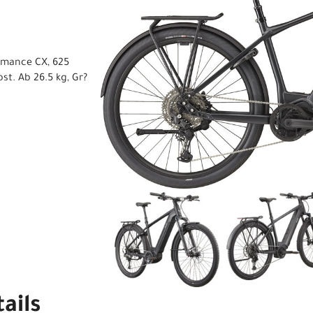
rmance CX, 625
t. Ab 26.5 kg, Gr?
ails