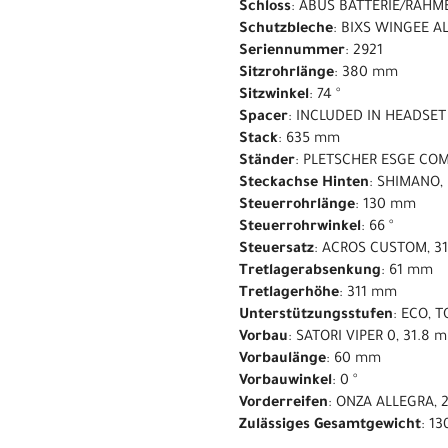
Schloss
: ABUS BATTERIE/RAHM
Schutzbleche
: BIXS WINGEE A
Seriennummer
: 2921
Sitzrohrlänge
: 380 mm
Sitzwinkel
: 74 °
Spacer
: INCLUDED IN HEADSET
Stack
: 635 mm
Ständer
: PLETSCHER ESGE COM
Steckachse Hinten
: SHIMANO,
Steuerrohrlänge
: 130 mm
Steuerrohrwinkel
: 66 °
Steuersatz
: ACROS CUSTOM, 31
Tretlagerabsenkung
: 61 mm
Tretlagerhöhe
: 311 mm
Unterstützungsstufen
: ECO, 
Vorbau
: SATORI VIPER 0, 31.8
Vorbaulänge
: 60 mm
Vorbauwinkel
: 0 °
Vorderreifen
: ONZA ALLEGRA, 2
Zulässiges Gesamtgewicht
: 13