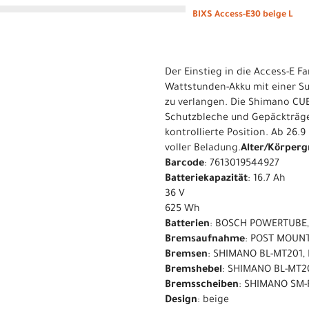
BIXS Access-E30 beige L
Der Einstieg in die Access-E F
Wattstunden-Akku mit einer Su
zu verlangen. Die Shimano CUE
Schutzbleche und Gepäckträger
kontrollierte Position. Ab 26.
voller Beladung.
Alter/Körperg
Barcode
: 7613019544927
Batteriekapazität
: 16.7 Ah
36 V
625 Wh
Batterien
: BOSCH POWERTUBE,
Bremsaufnahme
: POST MOUN
Bremsen
: SHIMANO BL-MT201,
Bremshebel
: SHIMANO BL-MT2
Bremsscheiben
: SHIMANO SM-
Design
: beige