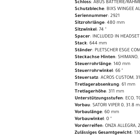
Schloss
: ABUS BATTERIE/RAHM
Schutzbleche
: BIXS WINGEE A
Seriennummer
: 2921
Sitzrohrlänge
: 480 mm
Sitzwinkel
: 74 °
Spacer
: INCLUDED IN HEADSET
Stack
: 644 mm
Ständer
: PLETSCHER ESGE COM
Steckachse Hinten
: SHIMANO,
Steuerrohrlänge
: 140 mm
Steuerrohrwinkel
: 66 °
Steuersatz
: ACROS CUSTOM, 31
Tretlagerabsenkung
: 61 mm
Tretlagerhöhe
: 311 mm
Unterstützungsstufen
: ECO, 
Vorbau
: SATORI VIPER 0, 31.8
Vorbaulänge
: 60 mm
Vorbauwinkel
: 0 °
Vorderreifen
: ONZA ALLEGRA, 2
Zulässiges Gesamtgewicht
: 13