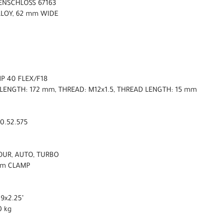
ENSCHLOSS 67163
LLOY, 62 mm WIDE
P 40 FLEX/F18
 LENGTH: 172 mm, THREAD: M12x1.5, THREAD LENGTH: 15 mm
0.52.575
TOUR, AUTO, TURBO
 mm CLAMP
9x2.25"
0 kg