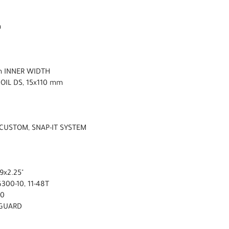
m
m INNER WIDTH
OIL DS, 15x110 mm
 CUSTOM, SNAP-IT SYSTEM
9x2.25"
300-10, 11-48T
00
NGUARD