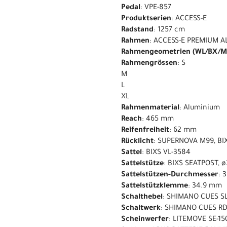
Pedal
: VPE-857
Produktserien
: ACCESS-E
Radstand
: 1257 cm
Rahmen
: ACCESS-E PREMIUM A
Rahmengeometrien (WL/BX/M
Rahmengrössen
: S
M
L
XL
Rahmenmaterial
: Aluminium
Reach
: 465 mm
Reifenfreiheit
: 62 mm
Rücklicht
: SUPERNOVA M99, BI
Sattel
: BIXS VL-3584
Sattelstütze
: BIXS SEATPOST, 
Sattelstützen-Durchmesser
: 
Sattelstützklemme
: 34.9 mm
Schalthebel
: SHIMANO CUES S
Schaltwerk
: SHIMANO CUES RD
Scheinwerfer
: LITEMOVE SE-15