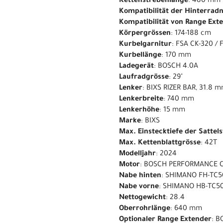
Kettenstrebenlänge
: 480 mm
Kompatibilität der Hinterrad
Kompatibilität von Range Ext
Körpergrössen
: 174-188 cm
Kurbelgarnitur
: FSA CK-320 /
Kurbellänge
: 170 mm
Ladegerät
: BOSCH 4.0A
Laufradgrösse
: 29"
Lenker
: BIXS RIZER BAR, 31.8
Lenkerbreite
: 740 mm
Lenkerhöhe
: 15 mm
Marke
: BIXS
Max. Einstecktiefe der Sattel
Max. Kettenblattgrösse
: 42T
Modelljahr
: 2024
Motor
: BOSCH PERFORMANCE 
Nabe hinten
: SHIMANO FH-TC5
Nabe vorne
: SHIMANO HB-TC50
Nettogewicht
: 28.4
Oberrohrlänge
: 640 mm
Optionaler Range Extender
: 