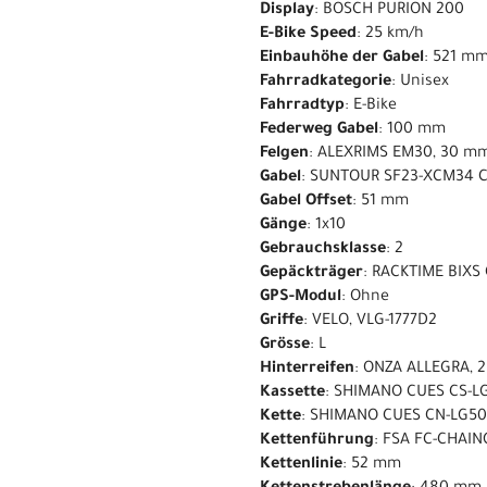
Display
: BOSCH PURION 200
E-Bike Speed
: 25 km/h
Einbauhöhe der Gabel
: 521 m
Fahrradkategorie
: Unisex
Fahrradtyp
: E-Bike
Federweg Gabel
: 100 mm
Felgen
: ALEXRIMS EM30, 30 m
Gabel
: SUNTOUR SF23-XCM34 C
Gabel Offset
: 51 mm
Gänge
: 1x10
Gebrauchsklasse
: 2
Gepäckträger
: RACKTIME BIXS
GPS-Modul
: Ohne
Griffe
: VELO, VLG-1777D2
Grösse
: L
Hinterreifen
: ONZA ALLEGRA, 2
Kassette
: SHIMANO CUES CS-LG
Kette
: SHIMANO CUES CN-LG5
Kettenführung
: FSA FC-CHAI
Kettenlinie
: 52 mm