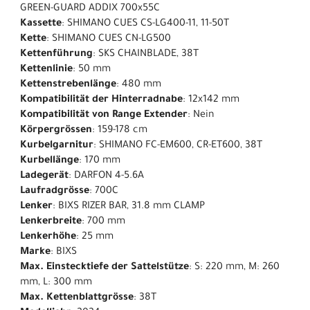
GREEN-GUARD ADDIX 700x55C
Kassette
: SHIMANO CUES CS-LG400-11, 11-50T
Kette
: SHIMANO CUES CN-LG500
Kettenführung
: SKS CHAINBLADE, 38T
Kettenlinie
: 50 mm
Kettenstrebenlänge
: 480 mm
Kompatibilität der Hinterradnabe
: 12x142 mm
Kompatibilität von Range Extender
: Nein
Körpergrössen
: 159-178 cm
Kurbelgarnitur
: SHIMANO FC-EM600, CR-ET600, 38T
Kurbellänge
: 170 mm
Ladegerät
: DARFON 4-5.6A
Laufradgrösse
: 700C
Lenker
: BIXS RIZER BAR, 31.8 mm CLAMP
Lenkerbreite
: 700 mm
Lenkerhöhe
: 25 mm
Marke
: BIXS
Max. Einstecktiefe der Sattelstütze
: S: 220 mm, M: 260
mm, L: 300 mm
Max. Kettenblattgrösse
: 38T