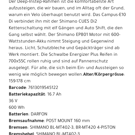
Der Deep-Instep-Rahmen ist die komfortabelste Art
aufzusteigen, die wir bauen, und im Alltag oft der Grund,
warum ein Velo überhaupt benutzt wird. Das Campus-E10
Di verbindet ihn mit der Shimano CUES Di2
Kettenschaltung mit elf Gängen und Auto Shift, die den
Gang selbst wählt. Der Shimano EP801 Motor mit 600-
Wattstunden-Akku nimmt Steigung und Gegenwind
heraus. Licht, Schutzbleche und Gepäckträger sind ab
Werk montiert. Die Schwalbe Energizer Plus Reifen in
700x55C rollen ruhig und sind auf Pannenschutz
ausgelegt. Für alle, die sich beim Ein- und Aussteigen so
wenig wie möglich bewegen wollen.
Alter/Körpergrösse
:
159-178 cm
Barcode
: 7613019545122
Batteriekapazität
: 16.7 Ah
36 V
600 Wh
Batterien
: DARFON
Bremsaufnahme
: POST MOUNT 160 mm
Bremsen
: SHIMANO BL-MT402-3, BR-MT420 4-PISTON
Bremshebel
: SHIMANO BL-MT402-3