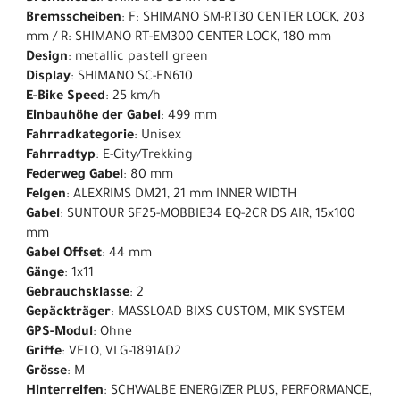
Bremsscheiben
: F: SHIMANO SM-RT30 CENTER LOCK, 203
mm / R: SHIMANO RT-EM300 CENTER LOCK, 180 mm
Design
: metallic pastell green
Display
: SHIMANO SC-EN610
E-Bike Speed
: 25 km/h
Einbauhöhe der Gabel
: 499 mm
Fahrradkategorie
: Unisex
Fahrradtyp
: E-City/Trekking
Federweg Gabel
: 80 mm
Felgen
: ALEXRIMS DM21, 21 mm INNER WIDTH
Gabel
: SUNTOUR SF25-MOBBIE34 EQ-2CR DS AIR, 15x100
mm
Gabel Offset
: 44 mm
Gänge
: 1x11
Gebrauchsklasse
: 2
Gepäckträger
: MASSLOAD BIXS CUSTOM, MIK SYSTEM
GPS-Modul
: Ohne
Griffe
: VELO, VLG-1891AD2
Grösse
: M
Hinterreifen
: SCHWALBE ENERGIZER PLUS, PERFORMANCE,