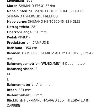
Modelljahr
: 2024
Motor
: SHIMANO EP801 85Nm
Nabe hinten
: SHIMANO FH-TC500-HM, 32 HOLES,
SHIMANO HYPERGLIDE FREEHUB
Nabe vorne
: SHIMANO HB-TC500-15, 32 HOLES
Nettogewicht
: 28.1
Oberrohrlänge
: 590 mm
Pedal
: VP-831P
Produktserien
: CAMPUS-E
Radstand
: 1150 cm
Rahmen
: CAMPUS-E PREMIUM ALLOY HARDTAIL, 12x142
mm
Rahmengeometrien (WL/BX/MU)
: E-Deep instep
Rahmengrössen
: S
M
L
Rahmenmaterial
: Aluminium
Reach
: 381 mm
Reifenfreiheit
: 55 mm
Rücklicht
: HERRMANS H-CARGO LED, INTEGRATED IN
CARRIER