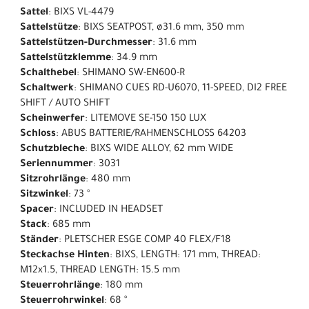
Sattel
: BIXS VL-4479
Sattelstütze
: BIXS SEATPOST, ø31.6 mm, 350 mm
Sattelstützen-Durchmesser
: 31.6 mm
Sattelstützklemme
: 34.9 mm
Schalthebel
: SHIMANO SW-EN600-R
Schaltwerk
: SHIMANO CUES RD-U6070, 11-SPEED, DI2 FREE
SHIFT / AUTO SHIFT
Scheinwerfer
: LITEMOVE SE-150 150 LUX
Schloss
: ABUS BATTERIE/RAHMENSCHLOSS 64203
Schutzbleche
: BIXS WIDE ALLOY, 62 mm WIDE
Seriennummer
: 3031
Sitzrohrlänge
: 480 mm
Sitzwinkel
: 73 °
Spacer
: INCLUDED IN HEADSET
Stack
: 685 mm
Ständer
: PLETSCHER ESGE COMP 40 FLEX/F18
Steckachse Hinten
: BIXS, LENGTH: 171 mm, THREAD:
M12x1.5, THREAD LENGTH: 15.5 mm
Steuerrohrlänge
: 180 mm
Steuerrohrwinkel
: 68 °