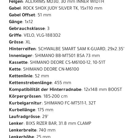
Felgen
: ALEXRIMS MD30, 30 mm INNER WIDTH
Gabel
: ROCK SHOX JUDY SILVER TK, 15x110 mm
Gabel Offset
: 51 mm
Gänge
: 1x12
Gebrauchsklasse
: 3
Griffe
: VELO, VLG-1883D2
Grösse
: XL
Hinterreifen
: SCHWALBE SMART SAM K-GUARD, 29x2.35"
Innenlager
: SHIMANO BB-MT501 BSA 73 mm
Kassette
: SHIMANO DEORE CS-M6100-12, 10-51T
Kette
: SHIMANO DEORE CN-M6100
Kettenlinie
: 52 mm
Kettenstrebenlänge
: 455 mm
Kompatibilität der Hinterradnabe
: 12x148 mm BOOST
Körpergrössen
: 185-200 cm
Kurbelgarnitur
: SHIMANO FC-MT511-1, 32T
Kurbellänge
: 175 mm
Laufradgrösse
: 29"
Lenker
: BIXS RIZER BAR, 31.8 mm CLAMP
Lenkerbreite
: 740 mm
Lenkerhöhe
: 25 mm