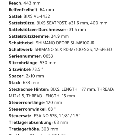
Reach
: 443 mm
Reifenfreiheit
: 64 mm
Sattel
: BIXS VL-4432
Sattelstütze
: BIXS SEATPOST, ø31.6 mm, 400 mm
Sattelstützen-Durchmesser
: 31.6 mm
Sattelstützklemme
: 34.9 mm
Schalthebel
: SHIMANO DEORE SL-M6100-IR
Schaltwerk
: SHIMANO SLX RD-M7100-SGS, 12-SPEED
Seriennummer
: 0653
Sitzrohrlänge
: 530 mm
Sitzwinkel
: 73.5 °
Spacer
: 2x10 mm
Stack
: 633 mm
Steckachse Hinten
: BIXS, LENGTH: 177 mm, THREAD:
M12x1.5, THREAD LENGTH: 15 mm
Steuerrohrlänge
: 120 mm
Steuerrohrwinkel
: 68 °
Steuersatz
: FSA NO.57B, 1-1/8" / 1.5"
Tretlagerabsenkung
: 68 mm
Tretlagerhöhe
: 308 mm