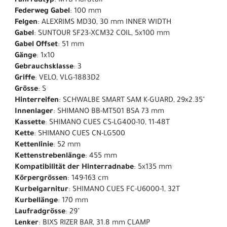
Fahrradtyp
: MTB Hardtail
Federweg Gabel
: 100 mm
Felgen
: ALEXRIMS MD30, 30 mm INNER WIDTH
Gabel
: SUNTOUR SF23-XCM32 COIL, 5x100 mm
Gabel Offset
: 51 mm
Gänge
: 1x10
Gebrauchsklasse
: 3
Griffe
: VELO, VLG-1883D2
Grösse
: S
Hinterreifen
: SCHWALBE SMART SAM K-GUARD, 29x2.35"
Innenlager
: SHIMANO BB-MT501 BSA 73 mm
Kassette
: SHIMANO CUES CS-LG400-10, 11-48T
Kette
: SHIMANO CUES CN-LG500
Kettenlinie
: 52 mm
Kettenstrebenlänge
: 455 mm
Kompatibilität der Hinterradnabe
: 5x135 mm
Körpergrössen
: 149-163 cm
Kurbelgarnitur
: SHIMANO CUES FC-U6000-1, 32T
Kurbellänge
: 170 mm
Laufradgrösse
: 29"
Lenker
: BIXS RIZER BAR, 31.8 mm CLAMP