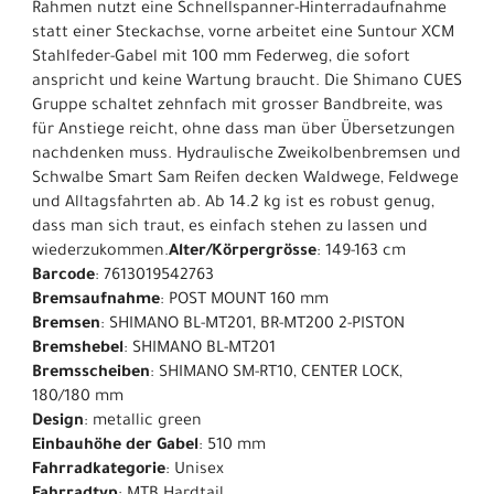
Rahmen nutzt eine Schnellspanner-Hinterradaufnahme
statt einer Steckachse, vorne arbeitet eine Suntour XCM
Stahlfeder-Gabel mit 100 mm Federweg, die sofort
anspricht und keine Wartung braucht. Die Shimano CUES
Gruppe schaltet zehnfach mit grosser Bandbreite, was
für Anstiege reicht, ohne dass man über Übersetzungen
nachdenken muss. Hydraulische Zweikolbenbremsen und
Schwalbe Smart Sam Reifen decken Waldwege, Feldwege
und Alltagsfahrten ab. Ab 14.2 kg ist es robust genug,
dass man sich traut, es einfach stehen zu lassen und
wiederzukommen.
Alter/Körpergrösse
: 149-163 cm
Barcode
: 7613019542763
Bremsaufnahme
: POST MOUNT 160 mm
Bremsen
: SHIMANO BL-MT201, BR-MT200 2-PISTON
Bremshebel
: SHIMANO BL-MT201
Bremsscheiben
: SHIMANO SM-RT10, CENTER LOCK,
180/180 mm
Design
: metallic green
Einbauhöhe der Gabel
: 510 mm
Fahrradkategorie
: Unisex