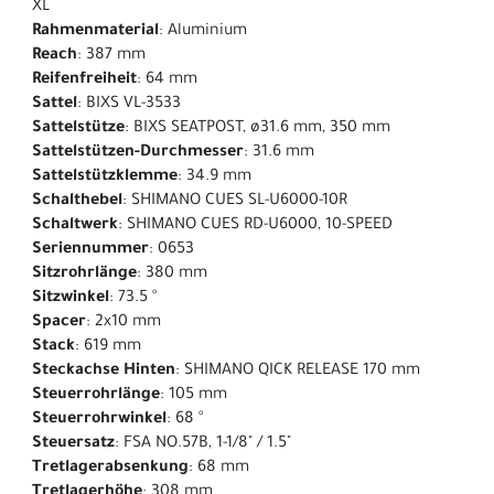
XL
Rahmenmaterial
: Aluminium
Reach
: 387 mm
Reifenfreiheit
: 64 mm
Sattel
: BIXS VL-3533
Sattelstütze
: BIXS SEATPOST, ø31.6 mm, 350 mm
Sattelstützen-Durchmesser
: 31.6 mm
Sattelstützklemme
: 34.9 mm
Schalthebel
: SHIMANO CUES SL-U6000-10R
Schaltwerk
: SHIMANO CUES RD-U6000, 10-SPEED
Seriennummer
: 0653
Sitzrohrlänge
: 380 mm
Sitzwinkel
: 73.5 °
Spacer
: 2x10 mm
Stack
: 619 mm
Steckachse Hinten
: SHIMANO QICK RELEASE 170 mm
Steuerrohrlänge
: 105 mm
Steuerrohrwinkel
: 68 °
Steuersatz
: FSA NO.57B, 1-1/8" / 1.5"
Tretlagerabsenkung
: 68 mm
Tretlagerhöhe
: 308 mm