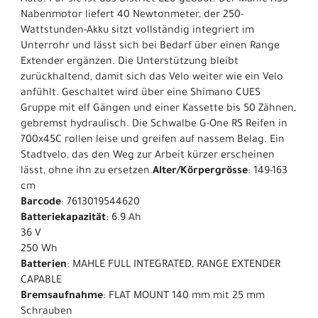
Auto. Für sie ist das District-E20 gebaut. Der Mahle X35
Nabenmotor liefert 40 Newtonmeter, der 250-
Wattstunden-Akku sitzt vollständig integriert im
Unterrohr und lässt sich bei Bedarf über einen Range
Extender ergänzen. Die Unterstützung bleibt
zurückhaltend, damit sich das Velo weiter wie ein Velo
anfühlt. Geschaltet wird über eine Shimano CUES
Gruppe mit elf Gängen und einer Kassette bis 50 Zähnen,
gebremst hydraulisch. Die Schwalbe G-One RS Reifen in
700x45C rollen leise und greifen auf nassem Belag. Ein
Stadtvelo, das den Weg zur Arbeit kürzer erscheinen
lässt, ohne ihn zu ersetzen.
Alter/Körpergrösse
: 149-163
cm
Barcode
: 7613019544620
Batteriekapazität
: 6.9 Ah
36 V
250 Wh
Batterien
: MAHLE FULL INTEGRATED, RANGE EXTENDER
CAPABLE
Bremsaufnahme
: FLAT MOUNT 140 mm mit 25 mm
Schrauben