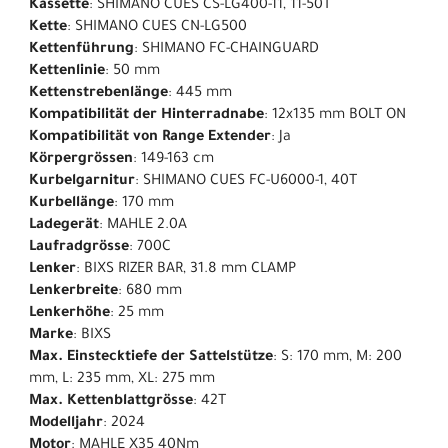
Kassette
: SHIMANO CUES CS-LG400-11, 11-50T
Kette
: SHIMANO CUES CN-LG500
Kettenführung
: SHIMANO FC-CHAINGUARD
Kettenlinie
: 50 mm
Kettenstrebenlänge
: 445 mm
Kompatibilität der Hinterradnabe
: 12x135 mm BOLT ON
Kompatibilität von Range Extender
: Ja
Körpergrössen
: 149-163 cm
Kurbelgarnitur
: SHIMANO CUES FC-U6000-1, 40T
Kurbellänge
: 170 mm
Ladegerät
: MAHLE 2.0A
Laufradgrösse
: 700C
Lenker
: BIXS RIZER BAR, 31.8 mm CLAMP
Lenkerbreite
: 680 mm
Lenkerhöhe
: 25 mm
Marke
: BIXS
Max. Einstecktiefe der Sattelstütze
: S: 170 mm, M: 200
mm, L: 235 mm, XL: 275 mm
Max. Kettenblattgrösse
: 42T
Modelljahr
: 2024
Motor
: MAHLE X35 40Nm