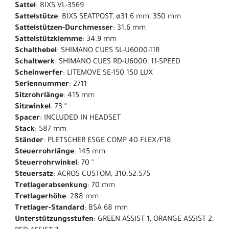
Sattel
: BIXS VL-3569
Sattelstütze
: BIXS SEATPOST, ø31.6 mm, 350 mm
Sattelstützen-Durchmesser
: 31.6 mm
Sattelstützklemme
: 34.9 mm
Schalthebel
: SHIMANO CUES SL-U6000-11R
Schaltwerk
: SHIMANO CUES RD-U6000, 11-SPEED
Scheinwerfer
: LITEMOVE SE-150 150 LUX
Seriennummer
: 2711
Sitzrohrlänge
: 415 mm
Sitzwinkel
: 73 °
Spacer
: INCLUDED IN HEADSET
Stack
: 587 mm
Ständer
: PLETSCHER ESGE COMP 40 FLEX/F18
Steuerrohrlänge
: 145 mm
Steuerrohrwinkel
: 70 °
Steuersatz
: ACROS CUSTOM, 310.52.575
Tretlagerabsenkung
: 70 mm
Tretlagerhöhe
: 288 mm
Tretlager-Standard
: BSA 68 mm
Unterstützungsstufen
: GREEN ASSIST 1, ORANGE ASSIST 2,