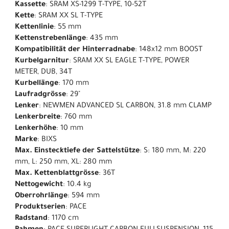
Kassette
: SRAM XS-1299 T-TYPE, 10-52T
Kette
: SRAM XX SL T-TYPE
Kettenlinie
: 55 mm
Kettenstrebenlänge
: 435 mm
Kompatibilität der Hinterradnabe
: 148x12 mm BOOST
Kurbelgarnitur
: SRAM XX SL EAGLE T-TYPE, POWER
METER, DUB, 34T
Kurbellänge
: 170 mm
Laufradgrösse
: 29"
Lenker
: NEWMEN ADVANCED SL CARBON, 31.8 mm CLAMP
Lenkerbreite
: 760 mm
Lenkerhöhe
: 10 mm
Marke
: BIXS
Max. Einstecktiefe der Sattelstütze
: S: 180 mm, M: 220
mm, L: 250 mm, XL: 280 mm
Max. Kettenblattgrösse
: 36T
Nettogewicht
: 10.4 kg
Oberrohrlänge
: 594 mm
Produktserien
: PACE
Radstand
: 1170 cm