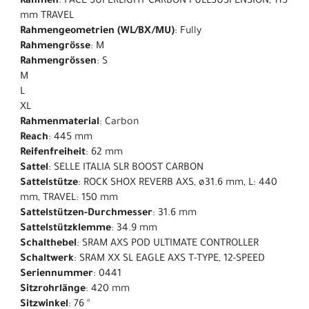
Rahmen
: PACE SUPERLIGHT CARBON FULLSUSPENSION, 115
mm TRAVEL
Rahmengeometrien (WL/BX/MU)
: Fully
Rahmengrösse
: M
Rahmengrössen
: S
M
L
XL
Rahmenmaterial
: Carbon
Reach
: 445 mm
Reifenfreiheit
: 62 mm
Sattel
: SELLE ITALIA SLR BOOST CARBON
Sattelstütze
: ROCK SHOX REVERB AXS, ø31.6 mm, L: 440
mm, TRAVEL: 150 mm
Sattelstützen-Durchmesser
: 31.6 mm
Sattelstützklemme
: 34.9 mm
Schalthebel
: SRAM AXS POD ULTIMATE CONTROLLER
Schaltwerk
: SRAM XX SL EAGLE AXS T-TYPE, 12-SPEED
Seriennummer
: 0441
Sitzrohrlänge
: 420 mm
Sitzwinkel
: 76 °