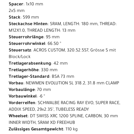
Spacer
: 1x10 mm
2x5 mm
Stack
: 599 mm
Steckachse Hinten
: SRAM, LENGTH: 180 mm, THREAD:
M12X1.0, THREAD LENGTH: 13 mm
Steuerrohrlänge
: 95 mm
Steuerrohrwinkel
: 66.50 °
Steuersatz
: ACROS CUSTOM, 320.52.557, Grösse S mit
Block/Lock
Tretlagerabsenkung
: 42 mm
Tretlagerhöhe
: 330 mm
Tretlager-Standard
: BSA 73 mm
Vorbau
: NEWMEN EVOLUTION SL 318.2, 31.8 mm CLAMP
Vorbaulänge
: 70 mm
Vorbauwinkel
: -6 °
Vorderreifen
: SCHWALBE RACING RAY EVO, SUPER RACE,
ADDIX SPEED, 29x2.35", TUBELESS READY
Wheelset
: DT SWISS XRC 1200 SPLINE, CARBON, 30 mm
INNER WIDTH, SRAM XD FREEHUB
Zulässiges Gesamtgewicht
: 110 kg