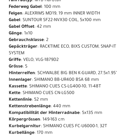
Fahrradtyp
: MTB Hardtail
Federweg Gabel
: 100 mm
Felgen
: ALEXRIMS MD19, 19 mm INNER WIDTH
Gabel
: SUNTOUR SF22-NVX30 COIL, 5x100 mm
Gabel Offset
: 42 mm
Gänge
: 1x10
Gebrauchsklasse
: 2
Gepäckträger
: RACKTIME ECO, BIXS CUSTOM, SNAP-IT
SYSTEM
Griffe
: VELO, VLG-1879D2
Grösse
: S
Hinterreifen
: SCHWALBE BIG BEN K-GUARD, 27.5x1.95"
Innenlager
: SHIMANO BB-UR400 BSA 68 mm
Kassette
: SHIMANO CUES CS-LG400-10, 11-48T
Kette
: SHIMANO CUES CN-LG500
Kettenlinie
: 52 mm
Kettenstrebenlänge
: 440 mm
Kompatibilität der Hinterradnabe
: 5x135 mm
Körpergrössen
: 149-163 cm
Kurbelgarnitur
: SHIMANO CUES FC-U6000-1, 32T
Kurbellänge
: 170 mm