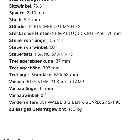
Sitzrohrlänge
: 380 mm
Sitzwinkel
: 73.3 °
Spacer
: 2x10 mm
Stack
: 591 mm
Ständer
: PLETSCHER OPTIMA FLEX
Steckachse Hinten
: SHIMANO QUICK RELEASE 170 mm
Steuerrohrlänge
: 105 mm
Steuerrohrwinkel
: 68 °
Steuersatz
: FSA NO.57B-1, 1-1/8"
Tretlagerabsenkung
: 37 mm
Tretlagerhöhe
: 307 mm
Tretlager-Standard
: BSA 68 mm
Vorbau
: BIXS STEM, 31.8 mm CLAMP
Vorbaulänge
: 35 mm
Vorbauwinkel
: 0 °
Vorderreifen
: SCHWALBE BIG BEN K-GUARD, 27.5x1.95"
Zulässiges Gesamtgewicht
: 130 kg