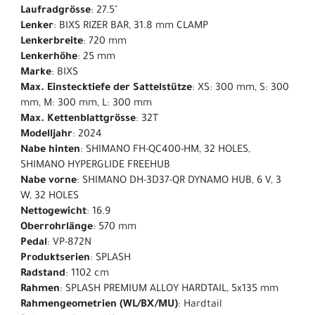
Laufradgrösse
: 27.5"
Lenker
: BIXS RIZER BAR, 31.8 mm CLAMP
Lenkerbreite
: 720 mm
Lenkerhöhe
: 25 mm
Marke
: BIXS
Max. Einstecktiefe der Sattelstütze
: XS: 300 mm, S: 300
mm, M: 300 mm, L: 300 mm
Max. Kettenblattgrösse
: 32T
Modelljahr
: 2024
Nabe hinten
: SHIMANO FH-QC400-HM, 32 HOLES,
SHIMANO HYPERGLIDE FREEHUB
Nabe vorne
: SHIMANO DH-3D37-QR DYNAMO HUB, 6 V, 3
W, 32 HOLES
Nettogewicht
: 16.9
Oberrohrlänge
: 570 mm
Pedal
: VP-872N
Produktserien
: SPLASH
Radstand
: 1102 cm
Rahmen
: SPLASH PREMIUM ALLOY HARDTAIL, 5x135 mm
Rahmengeometrien (WL/BX/MU)
: Hardtail