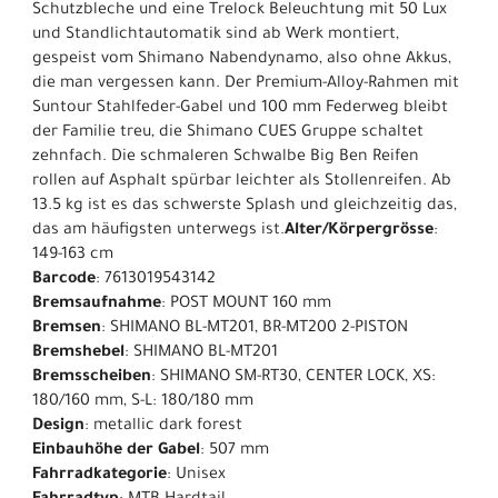
Schutzbleche und eine Trelock Beleuchtung mit 50 Lux
und Standlichtautomatik sind ab Werk montiert,
gespeist vom Shimano Nabendynamo, also ohne Akkus,
die man vergessen kann. Der Premium-Alloy-Rahmen mit
Suntour Stahlfeder-Gabel und 100 mm Federweg bleibt
der Familie treu, die Shimano CUES Gruppe schaltet
zehnfach. Die schmaleren Schwalbe Big Ben Reifen
rollen auf Asphalt spürbar leichter als Stollenreifen. Ab
13.5 kg ist es das schwerste Splash und gleichzeitig das,
das am häufigsten unterwegs ist.
Alter/Körpergrösse
:
149-163 cm
Barcode
: 7613019543142
Bremsaufnahme
: POST MOUNT 160 mm
Bremsen
: SHIMANO BL-MT201, BR-MT200 2-PISTON
Bremshebel
: SHIMANO BL-MT201
Bremsscheiben
: SHIMANO SM-RT30, CENTER LOCK, XS:
180/160 mm, S-L: 180/180 mm
Design
: metallic dark forest
Einbauhöhe der Gabel
: 507 mm
Fahrradkategorie
: Unisex