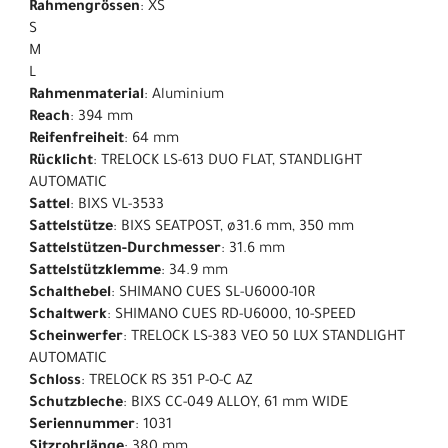
Rahmengrössen
: XS
S
M
L
Rahmenmaterial
: Aluminium
Reach
: 394 mm
Reifenfreiheit
: 64 mm
Rücklicht
: TRELOCK LS-613 DUO FLAT, STANDLIGHT
AUTOMATIC
Sattel
: BIXS VL-3533
Sattelstütze
: BIXS SEATPOST, ø31.6 mm, 350 mm
Sattelstützen-Durchmesser
: 31.6 mm
Sattelstützklemme
: 34.9 mm
Schalthebel
: SHIMANO CUES SL-U6000-10R
Schaltwerk
: SHIMANO CUES RD-U6000, 10-SPEED
Scheinwerfer
: TRELOCK LS-383 VEO 50 LUX STANDLIGHT
AUTOMATIC
Schloss
: TRELOCK RS 351 P-O-C AZ
Schutzbleche
: BIXS CC-049 ALLOY, 61 mm WIDE
Seriennummer
: 1031