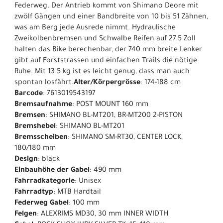
Federweg. Der Antrieb kommt von Shimano Deore mit
zwölf Gängen und einer Bandbreite von 10 bis 51 Zähnen,
was am Berg jede Ausrede nimmt. Hydraulische
Zweikolbenbremsen und Schwalbe Reifen auf 27.5 Zoll
halten das Bike berechenbar, der 740 mm breite Lenker
gibt auf Forststrassen und einfachen Trails die nötige
Ruhe. Mit 13.5 kg ist es leicht genug, dass man auch
spontan losfährt.
Alter/Körpergrösse
: 174-188 cm
Barcode
: 7613019543197
Bremsaufnahme
: POST MOUNT 160 mm
Bremsen
: SHIMANO BL-MT201, BR-MT200 2-PISTON
Bremshebel
: SHIMANO BL-MT201
Bremsscheiben
: SHIMANO SM-RT30, CENTER LOCK,
180/180 mm
Design
: black
Einbauhöhe der Gabel
: 490 mm
Fahrradkategorie
: Unisex
Fahrradtyp
: MTB Hardtail
Federweg Gabel
: 100 mm
Felgen
: ALEXRIMS MD30, 30 mm INNER WIDTH