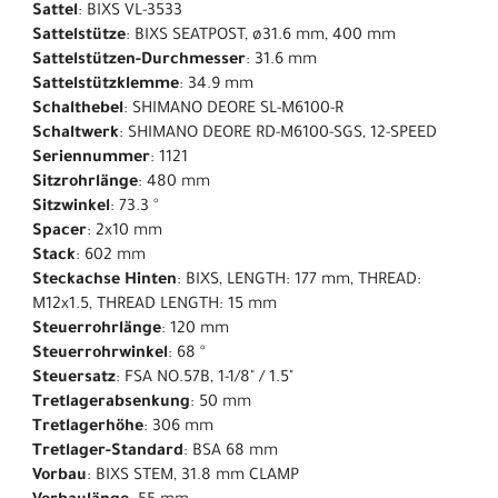
Sattel
: BIXS VL-3533
Sattelstütze
: BIXS SEATPOST, ø31.6 mm, 400 mm
Sattelstützen-Durchmesser
: 31.6 mm
Sattelstützklemme
: 34.9 mm
Schalthebel
: SHIMANO DEORE SL-M6100-R
Schaltwerk
: SHIMANO DEORE RD-M6100-SGS, 12-SPEED
Seriennummer
: 1121
Sitzrohrlänge
: 480 mm
Sitzwinkel
: 73.3 °
Spacer
: 2x10 mm
Stack
: 602 mm
Steckachse Hinten
: BIXS, LENGTH: 177 mm, THREAD:
M12x1.5, THREAD LENGTH: 15 mm
Steuerrohrlänge
: 120 mm
Steuerrohrwinkel
: 68 °
Steuersatz
: FSA NO.57B, 1-1/8" / 1.5"
Tretlagerabsenkung
: 50 mm
Tretlagerhöhe
: 306 mm
Tretlager-Standard
: BSA 68 mm
Vorbau
: BIXS STEM, 31.8 mm CLAMP