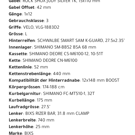
Gabel
: ROCK SHOX JUDY SILVER TK, 15x110 mm
Gabel Offset
: 42 mm
Gänge
: 1x12
Gebrauchsklasse
: 3
Griffe
: VELO, VLG-1883D2
Grösse
: L
Hinterreifen
: SCHWALBE SMART SAM K-GUARD, 27.5x2.35"
Innenlager
: SHIMANO SM-BB52 BSA 68 mm
Kassette
: SHIMANO DEORE CS-M6100-12, 10-51T
Kette
: SHIMANO DEORE CN-M6100
Kettenlinie
: 52 mm
Kettenstrebenlänge
: 440 mm
Kompatibilität der Hinterradnabe
: 12x148 mm BOOST
Körpergrössen
: 174-188 cm
Kurbelgarnitur
: SHIMANO FC-MT510-1, 32T
Kurbellänge
: 175 mm
Laufradgrösse
: 27.5"
Lenker
: BIXS RIZER BAR, 31.8 mm CLAMP
Lenkerbreite
: 740 mm
Lenkerhöhe
: 25 mm
Marke
: BIXS