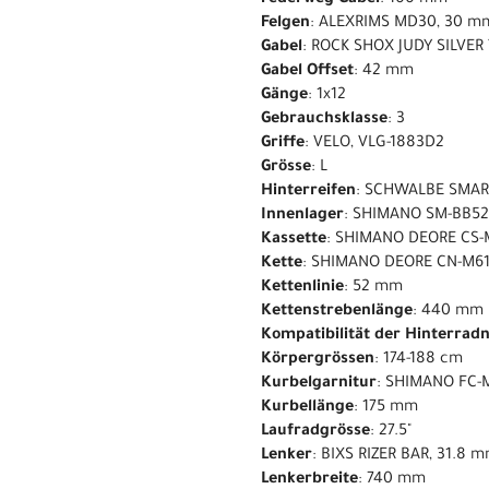
Felgen
: ALEXRIMS MD30, 30 m
Gabel
: ROCK SHOX JUDY SILVER
Gabel Offset
: 42 mm
Gänge
: 1x12
Gebrauchsklasse
: 3
Griffe
: VELO, VLG-1883D2
Grösse
: L
Hinterreifen
: SCHWALBE SMART
Innenlager
: SHIMANO SM-BB5
Kassette
: SHIMANO DEORE CS-M
Kette
: SHIMANO DEORE CN-M6
Kettenlinie
: 52 mm
Kettenstrebenlänge
: 440 mm
Kompatibilität der Hinterrad
Körpergrössen
: 174-188 cm
Kurbelgarnitur
: SHIMANO FC-M
Kurbellänge
: 175 mm
Laufradgrösse
: 27.5"
Lenker
: BIXS RIZER BAR, 31.8
Lenkerbreite
: 740 mm