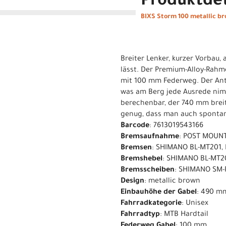
Produktdet
BIXS Storm 100 metallic br
Breiter Lenker, kurzer Vorbau,
lässt. Der Premium-Alloy-Rahm
mit 100 mm Federweg. Der Ant
was am Berg jede Ausrede nimm
berechenbar, der 740 mm breite
genug, dass man auch spontan
Barcode
: 7613019543166
Bremsaufnahme
: POST MOUN
Bremsen
: SHIMANO BL-MT201,
Bremshebel
: SHIMANO BL-MT2
Bremsscheiben
: SHIMANO SM-
Design
: metallic brown
Einbauhöhe der Gabel
: 490 m
Fahrradkategorie
: Unisex
Fahrradtyp
: MTB Hardtail
Federweg Gabel
: 100 mm