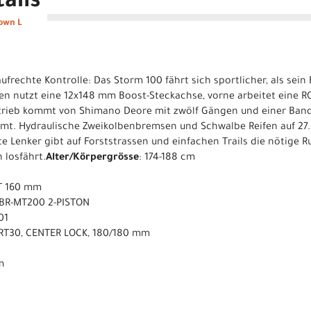
ails
own L
 aufrechte Kontrolle: Das Storm 100 fährt sich sportlicher, als se
en nutzt eine 12x148 mm Boost-Steckachse, vorne arbeitet eine R
rieb kommt von Shimano Deore mit zwölf Gängen und einer Bandb
t. Hydraulische Zweikolbenbremsen und Schwalbe Reifen auf 27.5
 Lenker gibt auf Forststrassen und einfachen Trails die nötige Ruh
 losfährt.
Alter/Körpergrösse
: 174-188 cm
T 160 mm
 BR-MT200 2-PISTON
01
RT30, CENTER LOCK, 180/180 mm
m