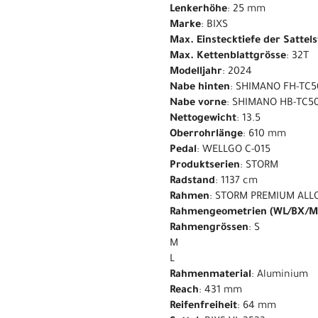
Lenkerhöhe
: 25 mm
Marke
: BIXS
Max. Einstecktiefe der Sattel
Max. Kettenblattgrösse
: 32T
Modelljahr
: 2024
Nabe hinten
: SHIMANO FH-TC5
Nabe vorne
: SHIMANO HB-TC50
Nettogewicht
: 13.5
Oberrohrlänge
: 610 mm
Pedal
: WELLGO C-015
Produktserien
: STORM
Radstand
: 1137 cm
Rahmen
: STORM PREMIUM ALL
Rahmengeometrien (WL/BX/M
Rahmengrössen
: S
M
L
Rahmenmaterial
: Aluminium
Reach
: 431 mm
Reifenfreiheit
: 64 mm