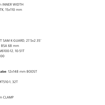
m INNER WIDTH
 TK, 15x110 mm
 SAM K-GUARD, 27.5x2.35"
2 BSA 68 mm
6100-12, 10-51T
100
nabe
: 12x148 mm BOOST
T510-1, 32T
 mm CLAMP