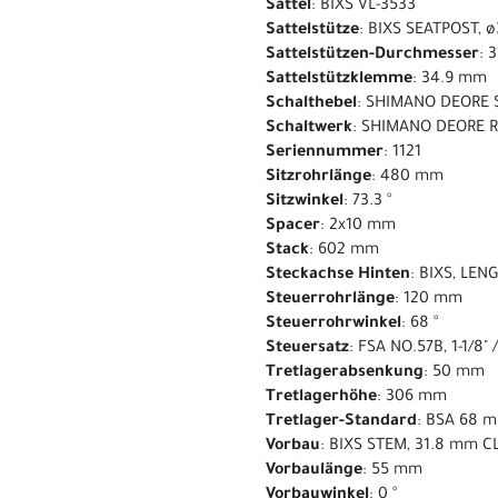
Sattel
: BIXS VL-3533
Sattelstütze
: BIXS SEATPOST,
Sattelstützen-Durchmesser
: 
Sattelstützklemme
: 34.9 mm
Schalthebel
: SHIMANO DEORE 
Schaltwerk
: SHIMANO DEORE R
Seriennummer
: 1121
Sitzrohrlänge
: 480 mm
Sitzwinkel
: 73.3 °
Spacer
: 2x10 mm
Stack
: 602 mm
Steckachse Hinten
: BIXS, LE
Steuerrohrlänge
: 120 mm
Steuerrohrwinkel
: 68 °
Steuersatz
: FSA NO.57B, 1-1/8" /
Tretlagerabsenkung
: 50 mm
Tretlagerhöhe
: 306 mm
Tretlager-Standard
: BSA 68 
Vorbau
: BIXS STEM, 31.8 mm 
Vorbaulänge
: 55 mm
Vorbauwinkel
: 0 °