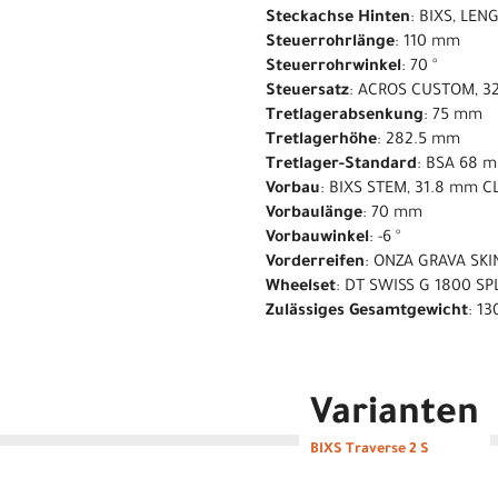
Steckachse Hinten
: BIXS, LE
Steuerrohrlänge
: 110 mm
Steuerrohrwinkel
: 70 °
Steuersatz
: ACROS CUSTOM, 32
Tretlagerabsenkung
: 75 mm
Tretlagerhöhe
: 282.5 mm
Tretlager-Standard
: BSA 68 
Vorbau
: BIXS STEM, 31.8 mm 
Vorbaulänge
: 70 mm
Vorbauwinkel
: -6 °
Vorderreifen
: ONZA GRAVA SKI
Wheelset
: DT SWISS G 1800 S
Zulässiges Gesamtgewicht
: 13
Varianten
BIXS Traverse 2 S