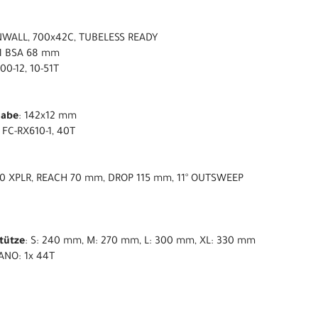
NWALL, 700x42C, TUBELESS READY
1 BSA 68 mm
0-12, 10-51T
nabe
: 142x12 mm
FC-RX610-1, 40T
70 XPLR, REACH 70 mm, DROP 115 mm, 11° OUTSWEEP
stütze
: S: 240 mm, M: 270 mm, L: 300 mm, XL: 330 mm
ANO: 1x 44T