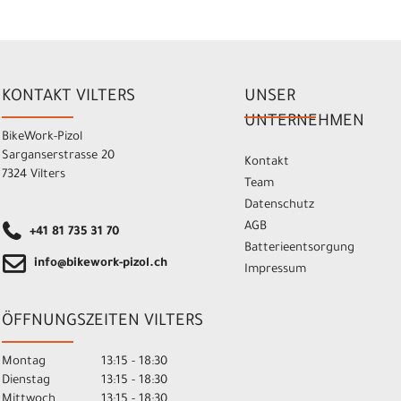
KONTAKT VILTERS
UNSER
UNTERNEHMEN
BikeWork-Pizol
Sarganserstrasse 20
Kontakt
7324 Vilters
Team
Datenschutz
AGB
+41 81 735 31 70
Batterieentsorgung
info@bikework-pizol.ch
Impressum
ÖFFNUNGSZEITEN VILTERS
Montag
13:15 - 18:30
Dienstag
13:15 - 18:30
Mittwoch
13:15 - 18:30