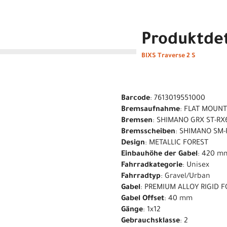
Produktdet
BIXS Traverse 2 S
Barcode
: 7613019551000
Bremsaufnahme
: FLAT MOUN
Bremsen
: SHIMANO GRX ST-RX
Bremsscheiben
: SHIMANO SM-
Design
: METALLIC FOREST
Einbauhöhe der Gabel
: 420 m
Fahrradkategorie
: Unisex
Fahrradtyp
: Gravel/Urban
Gabel
: PREMIUM ALLOY RIGID F
Gabel Offset
: 40 mm
Gänge
: 1x12
Gebrauchsklasse
: 2