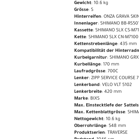
Gewicht
: 10.6 kg
Grösse
: S
Hinterreifen
: ONZA GRAVA SKI
Innenlager
: SHIMANO BB-RS50
Kassette
: SHIMANO SLX CS-M710
Kette
: SHIMANO SLX CN-M7100
Kettenstrebenlänge
: 435 mm
Kompatibilität der Hinterrad
Kurbelgarnitur
: SHIMANO GRX 
Kurbellänge
: 170 mm
Laufradgrösse
: 700C
Lenker
: ZIPP SERVICE COURSE 
Lenkerband
: VELO VLT 5102
Lenkerbreite
: 420 mm
Marke
: BIXS
Max. Einstecktiefe der Sattel
Max. Kettenblattgrösse
: SHIM
Nettogewicht
: 10.6 kg
Oberrohrlänge
: 548 mm
Produktserien
: TRAVERSE