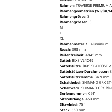
Radstand
: 1046 cm
Rahmen
: TRAVERSE PREMIUM A
Rahmengeometrien (WL/BX/M
Rahmengrösse
: S
Rahmengrössen
: S
M
L
XL
Rahmenmaterial
: Aluminium
Reach
: 398 mm
Reifenfreiheit
: 4845 mm
Sattel
: BIXS VL-1C49
Sattelstütze
: BIXS SEATPOST, 
Sattelstützen-Durchmesser
: 
Sattelstützklemme
: 34.9 mm
Schalthebel
: SHIMANO GRX ST
Schaltwerk
: SHIMANO GRX RD-
Seriennummer
: 0911
Sitzrohrlänge
: 450 mm
Sitzwinkel
: 75 °
Stack
: 560 mm