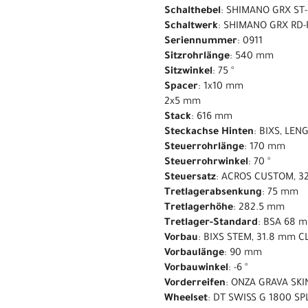
Schalthebel
: SHIMANO GRX ST
Schaltwerk
: SHIMANO GRX RD-
Seriennummer
: 0911
Sitzrohrlänge
: 540 mm
Sitzwinkel
: 75 °
Spacer
: 1x10 mm
2x5 mm
Stack
: 616 mm
Steckachse Hinten
: BIXS, LE
Steuerrohrlänge
: 170 mm
Steuerrohrwinkel
: 70 °
Steuersatz
: ACROS CUSTOM, 32
Tretlagerabsenkung
: 75 mm
Tretlagerhöhe
: 282.5 mm
Tretlager-Standard
: BSA 68 
Vorbau
: BIXS STEM, 31.8 mm 
Vorbaulänge
: 90 mm
Vorbauwinkel
: -6 °
Vorderreifen
: ONZA GRAVA SKI
Wheelset
: DT SWISS G 1800 S