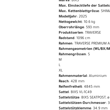
Marke
: BIXS
Max. Einstecktiefe der Sattel
Max. Kettenblattgrösse
: SHIM
Modelljahr
: 2025
Nettogewicht
: 10.6 kg
Oberrohrlänge
: 593 mm
Produktserien
: TRAVERSE
Radstand
: 1096 cm
Rahmen
: TRAVERSE PREMIUM A
Rahmengeometrien (WL/BX/M
Rahmengrössen
: S
M
L
XL
Rahmenmaterial
: Aluminium
Reach
: 428 mm
Reifenfreiheit
: 4845 mm
Sattel
: BIXS VL-1C49
Sattelstütze
: BIXS SEATPOST, 
Sattelstützen-Durchmesser
: 
Sattelstützklemme
: 34.9 mm