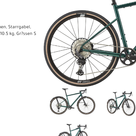
en, Starrgabel,
0.5 kg, Gr?ssen S