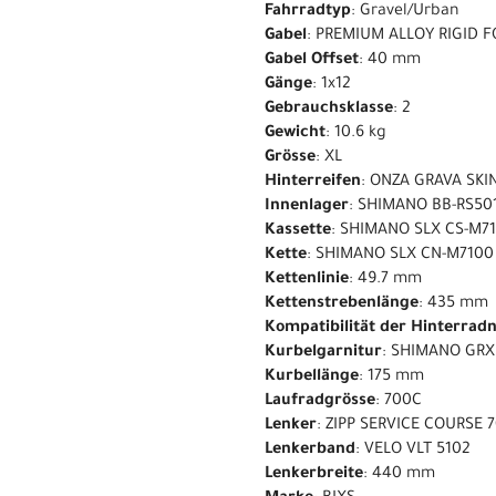
Fahrradtyp
: Gravel/Urban
Gabel
: PREMIUM ALLOY RIGID F
Gabel Offset
: 40 mm
Gänge
: 1x12
Gebrauchsklasse
: 2
Gewicht
: 10.6 kg
Grösse
: XL
Hinterreifen
: ONZA GRAVA SKI
Innenlager
: SHIMANO BB-RS50
Kassette
: SHIMANO SLX CS-M710
Kette
: SHIMANO SLX CN-M7100
Kettenlinie
: 49.7 mm
Kettenstrebenlänge
: 435 mm
Kompatibilität der Hinterrad
Kurbelgarnitur
: SHIMANO GRX 
Kurbellänge
: 175 mm
Laufradgrösse
: 700C
Lenker
: ZIPP SERVICE COURSE 
Lenkerband
: VELO VLT 5102
Lenkerbreite
: 440 mm