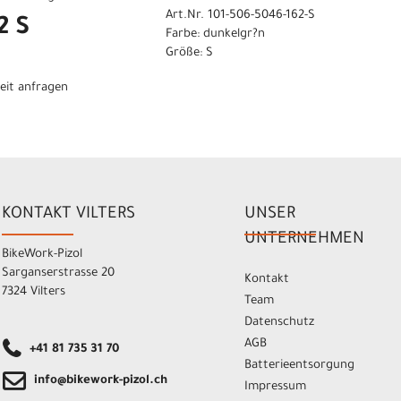
Art.Nr. 101-506-5046-162-S
2 S
Farbe: dunkelgr?n
Größe: S
eit anfragen
KONTAKT VILTERS
UNSER
UNTERNEHMEN
BikeWork-Pizol
Sarganserstrasse 20
Kontakt
7324 Vilters
Team
Datenschutz
AGB
+41 81 735 31 70
Batterieentsorgung
info@bikework-pizol.ch
Impressum