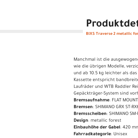
Produktdet
BIXS Traverse 2 metallic fo
Manchmal ist die ausgewogene 
wie die übrigen Modelle, verz
und ab 10.5 kg leichter als d
Kassette entspricht bandbreite
Laufräder und WTB Raddler Rei
Gepäckträger-System sind vor
Bremsaufnahme
: FLAT MOUN
Bremsen
: SHIMANO GRX ST-RX
Bremsscheiben
: SHIMANO SM-
Design
: metallic forest
Einbauhöhe der Gabel
: 420 m
Fahrradkategorie
: Unisex