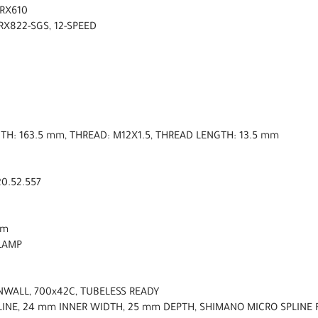
-RX610
RX822-SGS, 12-SPEED
NGTH: 163.5 mm, THREAD: M12X1.5, THREAD LENGTH: 13.5 mm
0.52.557
mm
CLAMP
NWALL, 700x42C, TUBELESS READY
PLINE, 24 mm INNER WIDTH, 25 mm DEPTH, SHIMANO MICRO SPLINE