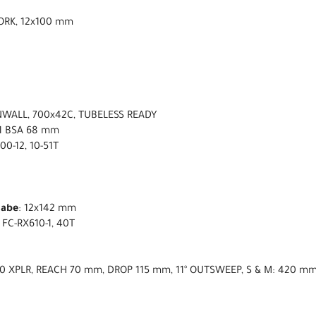
ORK, 12x100 mm
NWALL, 700x42C, TUBELESS READY
1 BSA 68 mm
0-12, 10-51T
nabe
: 12x142 mm
FC-RX610-1, 40T
70 XPLR, REACH 70 mm, DROP 115 mm, 11° OUTSWEEP, S & M: 420 mm