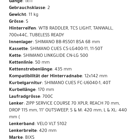
Gänge
: 1x11
Gebrauchsklasse
: 2
Gewicht
: 11 kg
Grösse
: S
Hinterreifen
: WTB RADDLER, TCS LIGHT, TANWALL,
700x44C, TUBELESS READY
Innenlager
: SHIMANO BB-RS501 BSA 68 mm
Kassette
: SHIMANO CUES CS-LG400-11, 11-50T
Kette
: SHIMANO LINKGLIDE CN-LG 500
Kettenlinie
: 50 mm
Kettenstrebenlänge
: 435 mm
Kompatibilität der Hinterradnabe
: 12x142 mm
Kurbelgarnitur
: SHIMANO CUES FC-U6040-1, 40T
Kurbellänge
: 170 mm
Laufradgrösse
: 700C
Lenker
: ZIPP SERVICE COURSE 70 XPLR, REACH 70 mm,
DROP 115 mm, 11° OUTSWEEP, S & M: 420 mm, L & XL: 440
mm (
Lenkerband
: VELO VLT 5102
Lenkerbreite
: 420 mm
Marke
: BIXS