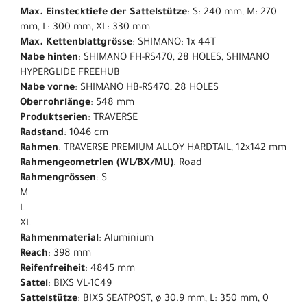
Max. Einstecktiefe der Sattelstütze
: S: 240 mm, M: 270
mm, L: 300 mm, XL: 330 mm
Max. Kettenblattgrösse
: SHIMANO: 1x 44T
Nabe hinten
: SHIMANO FH-RS470, 28 HOLES, SHIMANO
HYPERGLIDE FREEHUB
Nabe vorne
: SHIMANO HB-RS470, 28 HOLES
Oberrohrlänge
: 548 mm
Produktserien
: TRAVERSE
Radstand
: 1046 cm
Rahmen
: TRAVERSE PREMIUM ALLOY HARDTAIL, 12x142 mm
Rahmengeometrien (WL/BX/MU)
: Road
Rahmengrössen
: S
M
L
XL
Rahmenmaterial
: Aluminium
Reach
: 398 mm
Reifenfreiheit
: 4845 mm
Sattel
: BIXS VL-1C49
Sattelstütze
: BIXS SEATPOST, ø 30.9 mm, L: 350 mm, 0