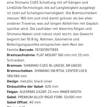
eine Shimano CUES Schaltung mit elf Gängen und
LinkGlide-Technologie, die auf Langlebigkeit ausgelegt
ist statt auf Schaltgeschwindigkeit. Die Bremsscheiben
messen 180 mm und sind damit grösser als bei allen
anderen Traverse, was auf langen Abfahrten mit Gepäck
spürbar wird. Die Laufräder mit Alexrims-Felgen und
Shimano-Naben sind robust statt leicht, das Gewicht
beginnt bei 10.8 kg. Rahmen, Geometrie und
Befestigungspunkte entsprechen dem Rest der
Familie.
Barcode
: 7613019571893
Bremsaufnahme
: FLAT MOUNT 160 mm mit 25 mm
Schrauben
Bremsen
: SHIMANO CUES BL-U6030, BR-U6030
Bremsscheiben
: SHIMANO SM-RT54, CENTER LOCK
180/180 mm
Design
: metallic black silver
Einbauhöhe der Gabel
: 420 mm
Felgen
: ALEXRIMS GX26P, 23 mm INNER WIDTH
Gabel
: PREMIUM ALLOY RIGID FORK, 12x100 mm
Gabel Offset
: 40 mm