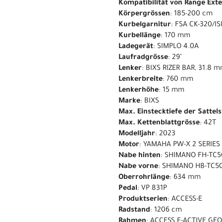
Kompatibilität von Range Ext
Körpergrössen
: 185-200 cm
Kurbelgarnitur
: FSA CK-320/IS
Kurbellänge
: 170 mm
Ladegerät
: SIMPLO 4.0A
Laufradgrösse
: 29"
Lenker
: BIXS RIZER BAR, 31.8
Lenkerbreite
: 760 mm
Lenkerhöhe
: 15 mm
Marke
: BIXS
Max. Einstecktiefe der Sattel
Max. Kettenblattgrösse
: 42T
Modelljahr
: 2023
Motor
: YAMAHA PW-X 2 SERIES
Nabe hinten
: SHIMANO FH-TC5
Nabe vorne
: SHIMANO HB-TC50
Oberrohrlänge
: 634 mm
Pedal
: VP 831P
Produktserien
: ACCESS-E
Radstand
: 1206 cm
Rahmen
: ACCESS E-ACTIVE GE