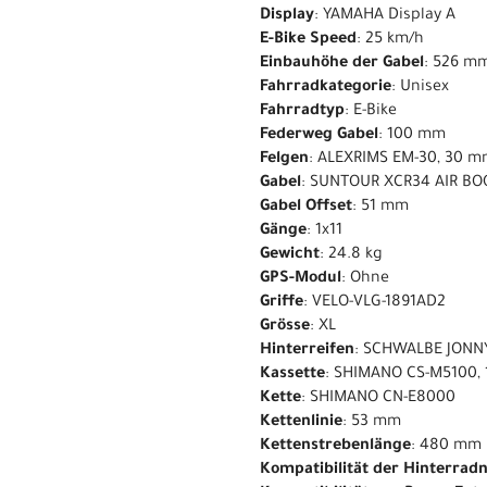
Display
: YAMAHA Display A
E-Bike Speed
: 25 km/h
Einbauhöhe der Gabel
: 526 m
Fahrradkategorie
: Unisex
Fahrradtyp
: E-Bike
Federweg Gabel
: 100 mm
Felgen
: ALEXRIMS EM-30, 30 
Gabel
: SUNTOUR XCR34 AIR BO
Gabel Offset
: 51 mm
Gänge
: 1x11
Gewicht
: 24.8 kg
GPS-Modul
: Ohne
Griffe
: VELO-VLG-1891AD2
Grösse
: XL
Hinterreifen
: SCHWALBE JONN
Kassette
: SHIMANO CS-M5100, 
Kette
: SHIMANO CN-E8000
Kettenlinie
: 53 mm
Kettenstrebenlänge
: 480 mm
Kompatibilität der Hinterrad