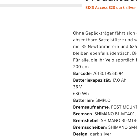
BIXS Access E20 dark silver
Ohne Gepäckträger fährt sich 
absenkbare Sattelstütze und w
mit 85 Newtonmetern und 625-
bleiben ebenfalls identisch. D
Für alle, die ihr Velo sportli
200 cm
Barcode
: 7613019533594
Batteriekapazität
: 17.0 Ah
36 V
630 Wh
Batterien
: SIMPLO
Bremsaufnahme
: POST MOUN
Bremsen
: SHIMANO BL-MT401, 
Bremshebel
: SHIMANO BL-MT4
Bremsscheiben
: SHIMANO SM-
Design
: dark silver