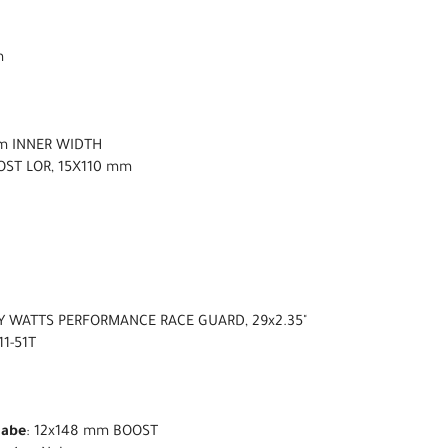
m
mm INNER WIDTH
OST LOR, 15X110 mm
Y WATTS PERFORMANCE RACE GUARD, 29x2.35"
11-51T
nabe
: 12x148 mm BOOST