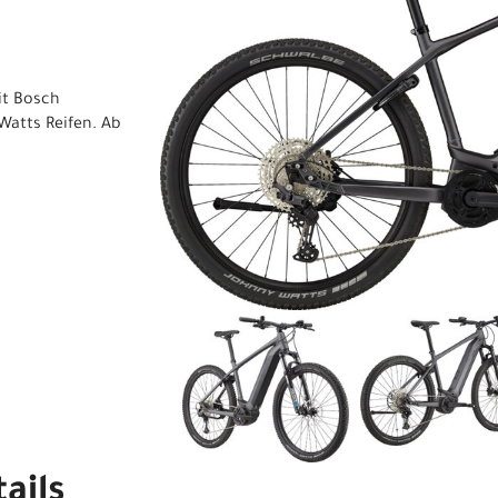
it Bosch
Watts Reifen. Ab
ails