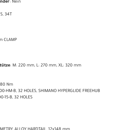
ender
: Nein
IS, 34T
 mm CLAMP
stütze
: M: 220 mm, L: 270 mm, XL: 320 mm
 80 Nm
00-HM-B, 32 HOLES, SHIMANO HYPERGLIDE FREEHUB
0-15-B, 32 HOLES
OMETRY, ALLOY HARDTAIL, 12x148 mm