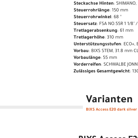
Steckachse Hinten
: SHIMANO,
Steuerrohrlänge
: 150 mm
Steuerrohrwinkel
: 68 °
Steuersatz
: FSA NO.55R 1 1/8" /
Tretlagerabsenkung
: 61 mm
Tretlagerhöhe
: 310 mm
Unterstützungsstufen
: ECO+,
Vorbau
: BIXS STEM, 31.8 mm 
Vorbaulänge
: 55 mm
Vorderreifen
: SCHWALBE JONN
Zulässiges Gesamtgewicht
: 13
Varianten
BIXS Access E20 dark silver