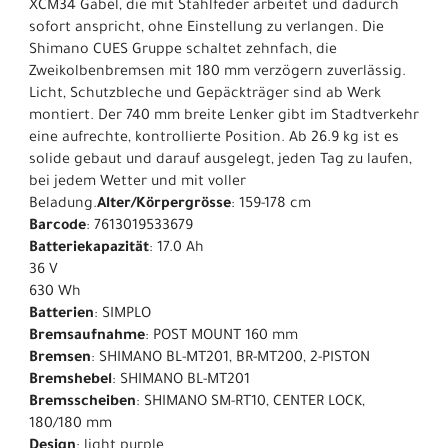
XCM34 Gabel, die mit Stahlfeder arbeitet und dadurch
sofort anspricht, ohne Einstellung zu verlangen. Die
Shimano CUES Gruppe schaltet zehnfach, die
Zweikolbenbremsen mit 180 mm verzögern zuverlässig.
Licht, Schutzbleche und Gepäckträger sind ab Werk
montiert. Der 740 mm breite Lenker gibt im Stadtverkehr
eine aufrechte, kontrollierte Position. Ab 26.9 kg ist es
solide gebaut und darauf ausgelegt, jeden Tag zu laufen,
bei jedem Wetter und mit voller
Beladung.
Alter/Körpergrösse
: 159-178 cm
Barcode
: 7613019533679
Batteriekapazität
: 17.0 Ah
36 V
630 Wh
Batterien
: SIMPLO
Bremsaufnahme
: POST MOUNT 160 mm
Bremsen
: SHIMANO BL-MT201, BR-MT200, 2-PISTON
Bremshebel
: SHIMANO BL-MT201
Bremsscheiben
: SHIMANO SM-RT10, CENTER LOCK,
180/180 mm
Design
: light purple