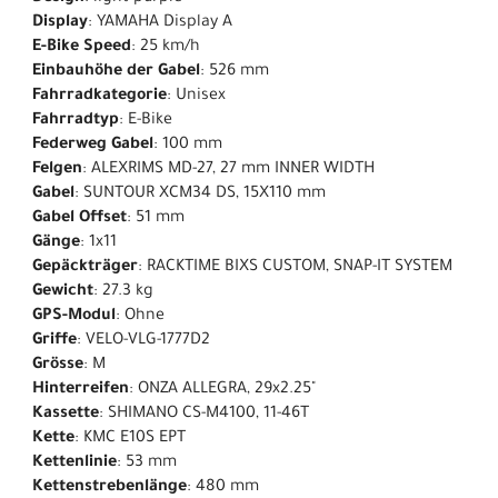
Display
: YAMAHA Display A
E-Bike Speed
: 25 km/h
Einbauhöhe der Gabel
: 526 mm
Fahrradkategorie
: Unisex
Fahrradtyp
: E-Bike
Federweg Gabel
: 100 mm
Felgen
: ALEXRIMS MD-27, 27 mm INNER WIDTH
Gabel
: SUNTOUR XCM34 DS, 15X110 mm
Gabel Offset
: 51 mm
Gänge
: 1x11
Gepäckträger
: RACKTIME BIXS CUSTOM, SNAP-IT SYSTEM
Gewicht
: 27.3 kg
GPS-Modul
: Ohne
Griffe
: VELO-VLG-1777D2
Grösse
: M
Hinterreifen
: ONZA ALLEGRA, 29x2.25"
Kassette
: SHIMANO CS-M4100, 11-46T
Kette
: KMC E10S EPT
Kettenlinie
: 53 mm
Kettenstrebenlänge
: 480 mm