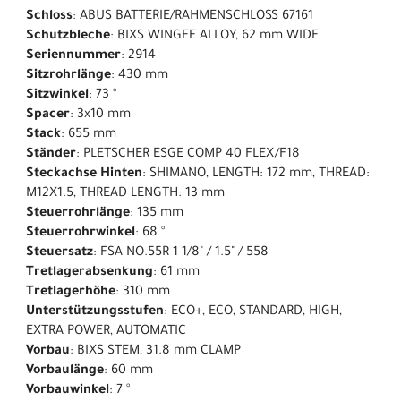
Schloss
: ABUS BATTERIE/RAHMENSCHLOSS 67161
Schutzbleche
: BIXS WINGEE ALLOY, 62 mm WIDE
Seriennummer
: 2914
Sitzrohrlänge
: 430 mm
Sitzwinkel
: 73 °
Spacer
: 3x10 mm
Stack
: 655 mm
Ständer
: PLETSCHER ESGE COMP 40 FLEX/F18
Steckachse Hinten
: SHIMANO, LENGTH: 172 mm, THREAD:
M12X1.5, THREAD LENGTH: 13 mm
Steuerrohrlänge
: 135 mm
Steuerrohrwinkel
: 68 °
Steuersatz
: FSA NO.55R 1 1/8" / 1.5" / 558
Tretlagerabsenkung
: 61 mm
Tretlagerhöhe
: 310 mm
Unterstützungsstufen
: ECO+, ECO, STANDARD, HIGH,
EXTRA POWER, AUTOMATIC
Vorbau
: BIXS STEM, 31.8 mm CLAMP
Vorbaulänge
: 60 mm
Vorbauwinkel
: 7 °