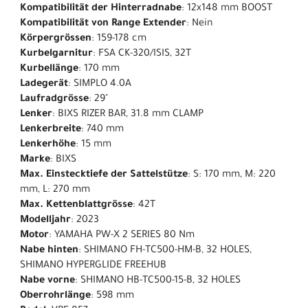
Kompatibilität der Hinterradnabe
: 12x148 mm BOOST
Kompatibilität von Range Extender
: Nein
Körpergrössen
: 159-178 cm
Kurbelgarnitur
: FSA CK-320/ISIS, 32T
Kurbellänge
: 170 mm
Ladegerät
: SIMPLO 4.0A
Laufradgrösse
: 29"
Lenker
: BIXS RIZER BAR, 31.8 mm CLAMP
Lenkerbreite
: 740 mm
Lenkerhöhe
: 15 mm
Marke
: BIXS
Max. Einstecktiefe der Sattelstütze
: S: 170 mm, M: 220
mm, L: 270 mm
Max. Kettenblattgrösse
: 42T
Modelljahr
: 2023
Motor
: YAMAHA PW-X 2 SERIES 80 Nm
Nabe hinten
: SHIMANO FH-TC500-HM-B, 32 HOLES,
SHIMANO HYPERGLIDE FREEHUB
Nabe vorne
: SHIMANO HB-TC500-15-B, 32 HOLES
Oberrohrlänge
: 598 mm