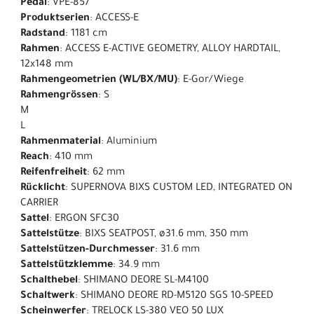
Pedal
: VPE-857
Produktserien
: ACCESS-E
Radstand
: 1181 cm
Rahmen
: ACCESS E-ACTIVE GEOMETRY, ALLOY HARDTAIL,
12x148 mm
Rahmengeometrien (WL/BX/MU)
: E-Gor/Wiege
Rahmengrössen
: S
M
L
Rahmenmaterial
: Aluminium
Reach
: 410 mm
Reifenfreiheit
: 62 mm
Rücklicht
: SUPERNOVA BIXS CUSTOM LED, INTEGRATED ON
CARRIER
Sattel
: ERGON SFC30
Sattelstütze
: BIXS SEATPOST, ø31.6 mm, 350 mm
Sattelstützen-Durchmesser
: 31.6 mm
Sattelstützklemme
: 34.9 mm
Schalthebel
: SHIMANO DEORE SL-M4100
Schaltwerk
: SHIMANO DEORE RD-M5120 SGS 10-SPEED
Scheinwerfer
: TRELOCK LS-380 VEO 50 LUX