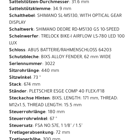
Sattelstützen-Durchmesser
: 31.6 mm
Sattelstützklemme
: 34.9 mm
Schalthebel
: SHIMANO SL-M5130, WITH OPTICAL GEAR
DISPLAY
Schaltwerk
: SHIMANO DEORE RD-M5130 GS 10-SPEED
Scheinwerfer
: TRELOCK BIKE-I AIRFLOW LS-780 LED 100
LUX
Schloss
: ABUS BATTERIE/RAHMENSCHLOSS 64203
Schutzbleche
: BIXS ALLOY FENDER, 62 mm WIDE
Seriennummer
: 3022
Sitzrohrlänge
: 440 mm
Sitzwinkel
: 73 °
Stack
: 674 mm
Ständer
: PLETSCHER ESGE COMP 40 FLEX/F18
Steckachse Hinten
: BIXS, LENGTH: 171 mm, THREAD:
M12x1.5, THREAD LENGTH: 15.5 mm
Steuerrohrlänge
: 180 mm
Steuerrohrwinkel
: 67 °
Steuersatz
: FSA NO.57E, 1 1/8" / 1.5"
Tretlagerabsenkung
: 72 mm