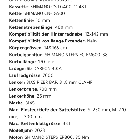
GREEN-GUARD ADDIX 700x55C
Kassette
: SHIMANO CS-LG400, 11-43T
Kette
: SHIMANO CN-LG500
Kettenlinie
: 50 mm
Kettenstrebenlänge
: 480 mm
Kompatibilität der Hinterradnabe
: 12x142 mm
Kompatibilität von Range Extender
: Nein
Körpergrössen
: 149-163 cm
Kurbelgarnitur
: SHIMANO STEPS FC-EM600, 38T
Kurbellänge
: 170 mm
Ladegerät
: DARFON 4.0A
Laufradgrösse
: 700C
Lenker
: BIXS RIZER BAR, 31.8 mm CLAMP
Lenkerbreite
: 700 mm
Lenkerhöhe
: 25 mm
Marke
: BIXS
Max. Einstecktiefe der Sattelstütze
: S: 230 mm, M: 270
mm, L: 300 mm
Max. Kettenblattgrösse
: 38T
Modelljahr
: 2023
Motor
: SHIMANO STEPS EP800. 85 Nm