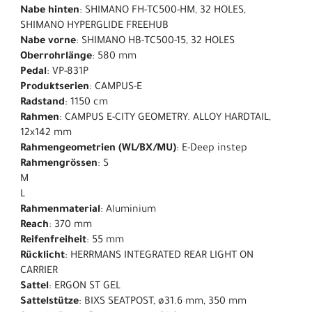
Nabe hinten
: SHIMANO FH-TC500-HM, 32 HOLES,
SHIMANO HYPERGLIDE FREEHUB
Nabe vorne
: SHIMANO HB-TC500-15, 32 HOLES
Oberrohrlänge
: 580 mm
Pedal
: VP-831P
Produktserien
: CAMPUS-E
Radstand
: 1150 cm
Rahmen
: CAMPUS E-CITY GEOMETRY. ALLOY HARDTAIL,
12x142 mm
Rahmengeometrien (WL/BX/MU)
: E-Deep instep
Rahmengrössen
: S
M
L
Rahmenmaterial
: Aluminium
Reach
: 370 mm
Reifenfreiheit
: 55 mm
Rücklicht
: HERRMANS INTEGRATED REAR LIGHT ON
CARRIER
Sattel
: ERGON ST GEL
Sattelstütze
: BIXS SEATPOST, ø31.6 mm, 350 mm