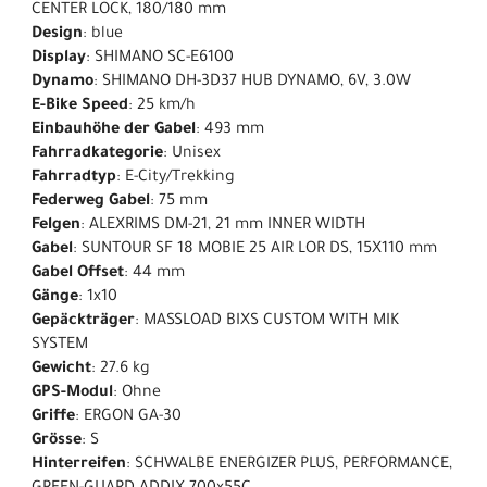
CENTER LOCK, 180/180 mm
Design
: blue
Display
: SHIMANO SC-E6100
Dynamo
: SHIMANO DH-3D37 HUB DYNAMO, 6V, 3.0W
E-Bike Speed
: 25 km/h
Einbauhöhe der Gabel
: 493 mm
Fahrradkategorie
: Unisex
Fahrradtyp
: E-City/Trekking
Federweg Gabel
: 75 mm
Felgen
: ALEXRIMS DM-21, 21 mm INNER WIDTH
Gabel
: SUNTOUR SF 18 MOBIE 25 AIR LOR DS, 15X110 mm
Gabel Offset
: 44 mm
Gänge
: 1x10
Gepäckträger
: MASSLOAD BIXS CUSTOM WITH MIK
SYSTEM
Gewicht
: 27.6 kg
GPS-Modul
: Ohne
Griffe
: ERGON GA-30
Grösse
: S
Hinterreifen
: SCHWALBE ENERGIZER PLUS, PERFORMANCE,