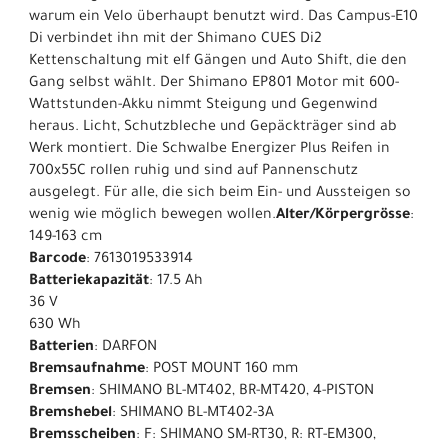
warum ein Velo überhaupt benutzt wird. Das Campus-E10
Di verbindet ihn mit der Shimano CUES Di2
Kettenschaltung mit elf Gängen und Auto Shift, die den
Gang selbst wählt. Der Shimano EP801 Motor mit 600-
Wattstunden-Akku nimmt Steigung und Gegenwind
heraus. Licht, Schutzbleche und Gepäckträger sind ab
Werk montiert. Die Schwalbe Energizer Plus Reifen in
700x55C rollen ruhig und sind auf Pannenschutz
ausgelegt. Für alle, die sich beim Ein- und Aussteigen so
wenig wie möglich bewegen wollen.
Alter/Körpergrösse
:
149-163 cm
Barcode
: 7613019533914
Batteriekapazität
: 17.5 Ah
36 V
630 Wh
Batterien
: DARFON
Bremsaufnahme
: POST MOUNT 160 mm
Bremsen
: SHIMANO BL-MT402, BR-MT420, 4-PISTON
Bremshebel
: SHIMANO BL-MT402-3A
Bremsscheiben
: F: SHIMANO SM-RT30, R: RT-EM300,