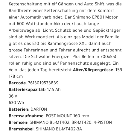
Kettenschaltung mit elf Gängen und Auto Shift, was die
Bandbreite einer Kettenschaltung mit dem Komfort
einer Automatik verbindet. Der Shimano EP801 Motor
mit 600-Wattstunden-Akku deckt auch lange
Arbeitswege ab. Licht, Schutzbleche und Gepäckträger
sind ab Werk montiert. Als einziges Modell der Familie
gibt es das E10 bis Rahmengrösse XXL, damit auch
grosse Fahrerinnen und Fahrer aufrecht und entspannt
sitzen. Die Schwalbe Energizer Plus Reifen in 700x55C
rollen ruhig und sind auf Pannenschutz ausgelegt. Ein
Velo, das jeden Tag bereitsteht.
Alter/Körpergrösse
: 159-
178 cm
Barcode
: 7613019533839
Batteriekapazität
: 17.5 Ah
36 V
630 Wh
Batterien
: DARFON
Bremsaufnahme
: POST MOUNT 160 mm
Bremsen
: SHIMANO BL-MT402, BR-MT420, 4-PISTON
Bremshebel
: SHIMANO BL-MT402-3A