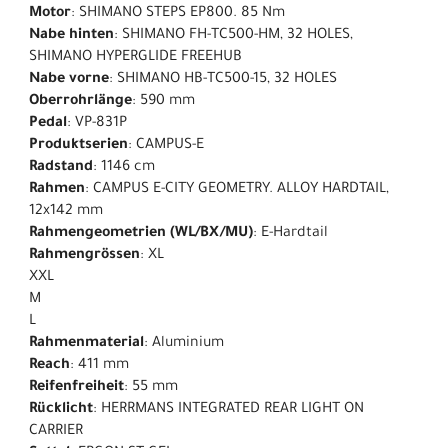
Motor
: SHIMANO STEPS EP800. 85 Nm
Nabe hinten
: SHIMANO FH-TC500-HM, 32 HOLES,
SHIMANO HYPERGLIDE FREEHUB
Nabe vorne
: SHIMANO HB-TC500-15, 32 HOLES
Oberrohrlänge
: 590 mm
Pedal
: VP-831P
Produktserien
: CAMPUS-E
Radstand
: 1146 cm
Rahmen
: CAMPUS E-CITY GEOMETRY. ALLOY HARDTAIL,
12x142 mm
Rahmengeometrien (WL/BX/MU)
: E-Hardtail
Rahmengrössen
: XL
XXL
M
L
Rahmenmaterial
: Aluminium
Reach
: 411 mm
Reifenfreiheit
: 55 mm
Rücklicht
: HERRMANS INTEGRATED REAR LIGHT ON
CARRIER