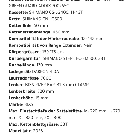
Hinterreifen
: SCHWALBE ENERGIZER PLUS, PERFORMANCE,
GREEN-GUARD ADDIX 700x55C
Kassette
: SHIMANO CS-LG400, 11-43T
Kette
: SHIMANO CN-LG500
Kettenlinie
: 50 mm
Kettenstrebenlänge
: 460 mm
Kompatibilität der Hinterradnabe
: 12x142 mm
Kompatibilität von Range Extender
: Nein
Körpergrössen
: 159-178 cm
Kurbelgarnitur
: SHIMANO STEPS FC-EM600, 38T
Kurbellänge
: 170 mm
Ladegerät
: DARFON 4.0A
Laufradgrösse
: 700C
Lenker
: BIXS RIZER BAR, 31.8 mm CLAMP
Lenkerbreite
: 720 mm
Lenkerhöhe
: 15 mm
Marke
: BIXS
Max. Einstecktiefe der Sattelstütze
: M: 220 mm, L: 270
mm, XL: 320 mm, 2XL: 300
Max. Kettenblattgrösse
: 38T
Modelljahr
: 2023