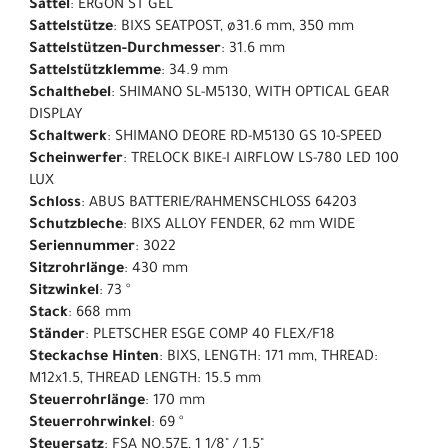
Sattel
: ERGON ST GEL
Sattelstütze
: BIXS SEATPOST, ø31.6 mm, 350 mm
Sattelstützen-Durchmesser
: 31.6 mm
Sattelstützklemme
: 34.9 mm
Schalthebel
: SHIMANO SL-M5130, WITH OPTICAL GEAR
DISPLAY
Schaltwerk
: SHIMANO DEORE RD-M5130 GS 10-SPEED
Scheinwerfer
: TRELOCK BIKE-I AIRFLOW LS-780 LED 100
LUX
Schloss
: ABUS BATTERIE/RAHMENSCHLOSS 64203
Schutzbleche
: BIXS ALLOY FENDER, 62 mm WIDE
Seriennummer
: 3022
Sitzrohrlänge
: 430 mm
Sitzwinkel
: 73 °
Stack
: 668 mm
Ständer
: PLETSCHER ESGE COMP 40 FLEX/F18
Steckachse Hinten
: BIXS, LENGTH: 171 mm, THREAD:
M12x1.5, THREAD LENGTH: 15.5 mm
Steuerrohrlänge
: 170 mm
Steuerrohrwinkel
: 69 °
Steuersatz
: FSA NO.57E, 1 1/8" / 1.5"