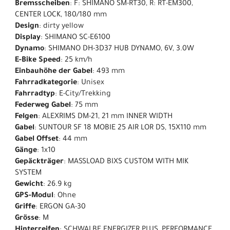
Bremsscheiben
: F: SHIMANO SM-RT30, R: RT-EM300,
CENTER LOCK, 180/180 mm
Design
: dirty yellow
Display
: SHIMANO SC-E6100
Dynamo
: SHIMANO DH-3D37 HUB DYNAMO, 6V, 3.0W
E-Bike Speed
: 25 km/h
Einbauhöhe der Gabel
: 493 mm
Fahrradkategorie
: Unisex
Fahrradtyp
: E-City/Trekking
Federweg Gabel
: 75 mm
Felgen
: ALEXRIMS DM-21, 21 mm INNER WIDTH
Gabel
: SUNTOUR SF 18 MOBIE 25 AIR LOR DS, 15X110 mm
Gabel Offset
: 44 mm
Gänge
: 1x10
Gepäckträger
: MASSLOAD BIXS CUSTOM WITH MIK
SYSTEM
Gewicht
: 26.9 kg
GPS-Modul
: Ohne
Griffe
: ERGON GA-30
Grösse
: M