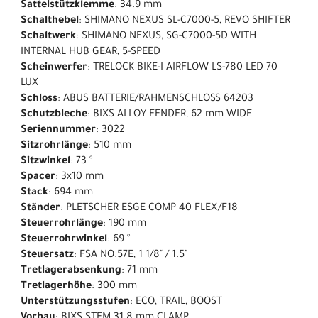
Sattelstützklemme
: 34.9 mm
Schalthebel
: SHIMANO NEXUS SL-C7000-5, REVO SHIFTER
Schaltwerk
: SHIMANO NEXUS, SG-C7000-5D WITH
INTERNAL HUB GEAR, 5-SPEED
Scheinwerfer
: TRELOCK BIKE-I AIRFLOW LS-780 LED 70
LUX
Schloss
: ABUS BATTERIE/RAHMENSCHLOSS 64203
Schutzbleche
: BIXS ALLOY FENDER, 62 mm WIDE
Seriennummer
: 3022
Sitzrohrlänge
: 510 mm
Sitzwinkel
: 73 °
Spacer
: 3x10 mm
Stack
: 694 mm
Ständer
: PLETSCHER ESGE COMP 40 FLEX/F18
Steuerrohrlänge
: 190 mm
Steuerrohrwinkel
: 69 °
Steuersatz
: FSA NO.57E, 1 1/8" / 1.5"
Tretlagerabsenkung
: 71 mm
Tretlagerhöhe
: 300 mm
Unterstützungsstufen
: ECO, TRAIL, BOOST