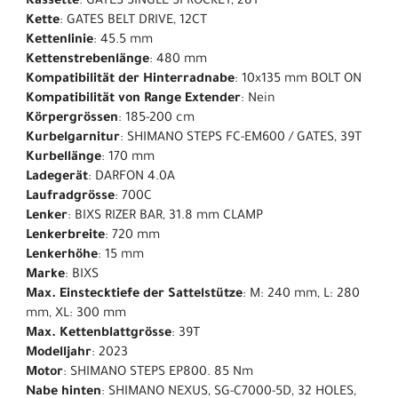
Kassette
: GATES SINGLE SPROCKET, 28T
Kette
: GATES BELT DRIVE, 12CT
Kettenlinie
: 45.5 mm
Kettenstrebenlänge
: 480 mm
Kompatibilität der Hinterradnabe
: 10x135 mm BOLT ON
Kompatibilität von Range Extender
: Nein
Körpergrössen
: 185-200 cm
Kurbelgarnitur
: SHIMANO STEPS FC-EM600 / GATES, 39T
Kurbellänge
: 170 mm
Ladegerät
: DARFON 4.0A
Laufradgrösse
: 700C
Lenker
: BIXS RIZER BAR, 31.8 mm CLAMP
Lenkerbreite
: 720 mm
Lenkerhöhe
: 15 mm
Marke
: BIXS
Max. Einstecktiefe der Sattelstütze
: M: 240 mm, L: 280
mm, XL: 300 mm
Max. Kettenblattgrösse
: 39T
Modelljahr
: 2023
Motor
: SHIMANO STEPS EP800. 85 Nm
Nabe hinten
: SHIMANO NEXUS, SG-C7000-5D, 32 HOLES,