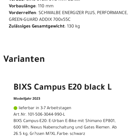
Vorbau
: BIXS STEM 31.8 mm CLAMP
Vorbaulänge
: 110 mm
Vorderreifen
: SCHWALBE ENERGIZER PLUS, PERFORMANCE,
GREEN-GUARD ADDIX 700x55C
Zulässiges Gesamtgewicht
: 130 kg
Varianten
BIXS Campus E20 black L
Modelljahr 2023
lieferbar in 3-7 Arbeitstagen
Art.Nr. 101-506-3044-990-L
BIXS Campus-E20: E-Urban E-Bike mit Shimano EP801,
600 Wh, Nexus Nabenschaltung und Gates Riemen. Ab
26.5 kg, Gr?ssen M?XL.Farbe: schwarz