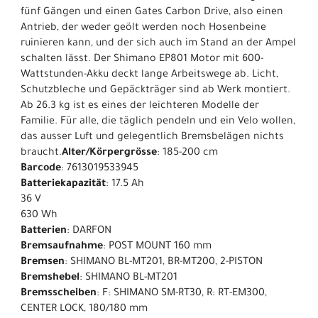
fünf Gängen und einen Gates Carbon Drive, also einen
Antrieb, der weder geölt werden noch Hosenbeine
ruinieren kann, und der sich auch im Stand an der Ampel
schalten lässt. Der Shimano EP801 Motor mit 600-
Wattstunden-Akku deckt lange Arbeitswege ab. Licht,
Schutzbleche und Gepäckträger sind ab Werk montiert.
Ab 26.3 kg ist es eines der leichteren Modelle der
Familie. Für alle, die täglich pendeln und ein Velo wollen,
das ausser Luft und gelegentlich Bremsbelägen nichts
braucht.
Alter/Körpergrösse
: 185-200 cm
Barcode
: 7613019533945
Batteriekapazität
: 17.5 Ah
36 V
630 Wh
Batterien
: DARFON
Bremsaufnahme
: POST MOUNT 160 mm
Bremsen
: SHIMANO BL-MT201, BR-MT200, 2-PISTON
Bremshebel
: SHIMANO BL-MT201
Bremsscheiben
: F: SHIMANO SM-RT30, R: RT-EM300,
CENTER LOCK, 180/180 mm