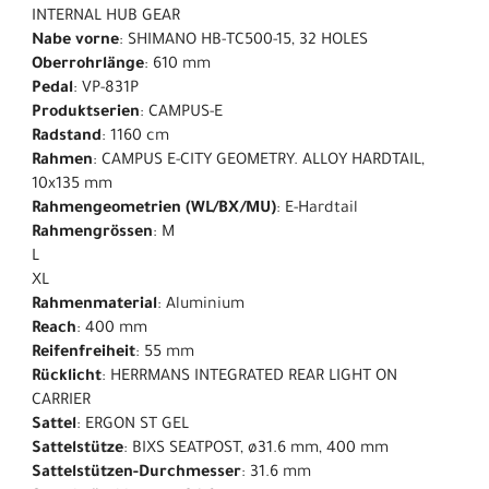
INTERNAL HUB GEAR
Nabe vorne
: SHIMANO HB-TC500-15, 32 HOLES
Oberrohrlänge
: 610 mm
Pedal
: VP-831P
Produktserien
: CAMPUS-E
Radstand
: 1160 cm
Rahmen
: CAMPUS E-CITY GEOMETRY. ALLOY HARDTAIL,
10x135 mm
Rahmengeometrien (WL/BX/MU)
: E-Hardtail
Rahmengrössen
: M
L
XL
Rahmenmaterial
: Aluminium
Reach
: 400 mm
Reifenfreiheit
: 55 mm
Rücklicht
: HERRMANS INTEGRATED REAR LIGHT ON
CARRIER
Sattel
: ERGON ST GEL
Sattelstütze
: BIXS SEATPOST, ø31.6 mm, 400 mm
Sattelstützen-Durchmesser
: 31.6 mm