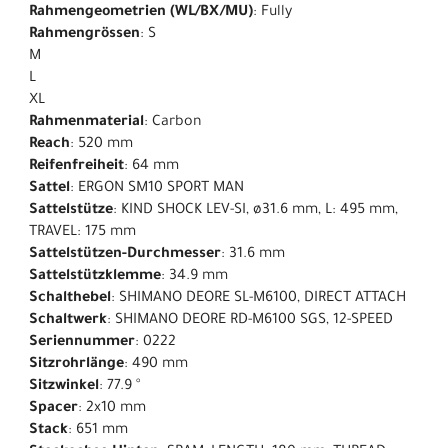
Rahmengeometrien (WL/BX/MU)
: Fully
Rahmengrössen
: S
M
L
XL
Rahmenmaterial
: Carbon
Reach
: 520 mm
Reifenfreiheit
: 64 mm
Sattel
: ERGON SM10 SPORT MAN
Sattelstütze
: KIND SHOCK LEV-SI, ø31.6 mm, L: 495 mm,
TRAVEL: 175 mm
Sattelstützen-Durchmesser
: 31.6 mm
Sattelstützklemme
: 34.9 mm
Schalthebel
: SHIMANO DEORE SL-M6100, DIRECT ATTACH
Schaltwerk
: SHIMANO DEORE RD-M6100 SGS, 12-SPEED
Seriennummer
: 0222
Sitzrohrlänge
: 490 mm
Sitzwinkel
: 77.9 °
Spacer
: 2x10 mm
Stack
: 651 mm