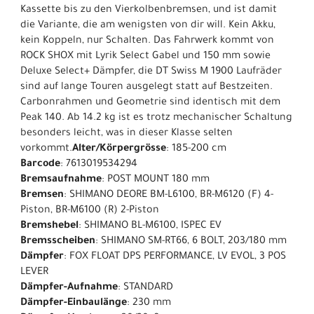
Kassette bis zu den Vierkolbenbremsen, und ist damit
die Variante, die am wenigsten von dir will. Kein Akku,
kein Koppeln, nur Schalten. Das Fahrwerk kommt von
ROCK SHOX mit Lyrik Select Gabel und 150 mm sowie
Deluxe Select+ Dämpfer, die DT Swiss M 1900 Laufräder
sind auf lange Touren ausgelegt statt auf Bestzeiten.
Carbonrahmen und Geometrie sind identisch mit dem
Peak 140. Ab 14.2 kg ist es trotz mechanischer Schaltung
besonders leicht, was in dieser Klasse selten
vorkommt.
Alter/Körpergrösse
: 185-200 cm
Barcode
: 7613019534294
Bremsaufnahme
: POST MOUNT 180 mm
Bremsen
: SHIMANO DEORE BM-L6100, BR-M6120 (F) 4-
Piston, BR-M6100 (R) 2-Piston
Bremshebel
: SHIMANO BL-M6100, ISPEC EV
Bremsscheiben
: SHIMANO SM-RT66, 6 BOLT, 203/180 mm
Dämpfer
: FOX FLOAT DPS PERFORMANCE, LV EVOL, 3 POS
LEVER
Dämpfer-Aufnahme
: STANDARD
Dämpfer-Einbaulänge
: 230 mm