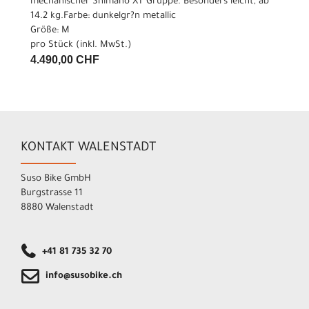
mechanischer Shimano XT Gruppe. Besonders leicht, ab
14.2 kg.Farbe: dunkelgr?n metallic
Größe: M
pro Stück (inkl. MwSt.)
4.490,00 CHF
KONTAKT WALENSTADT
Suso Bike GmbH
Burgstrasse 11
8880 Walenstadt
+41 81 735 32 70
info@susobike.ch