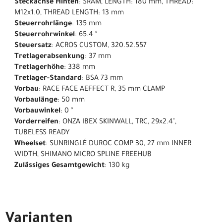
Steckachse Hinten
: SRAM, LENGTH: 180 mm, THREAD:
M12x1.0, THREAD LENGTH: 13 mm
Steuerrohrlänge
: 135 mm
Steuerrohrwinkel
: 65.4 °
Steuersatz
: ACROS CUSTOM, 320.52.557
Tretlagerabsenkung
: 37 mm
Tretlagerhöhe
: 338 mm
Tretlager-Standard
: BSA 73 mm
Vorbau
: RACE FACE AEFFECT R, 35 mm CLAMP
Vorbaulänge
: 50 mm
Vorbauwinkel
: 0 °
Vorderreifen
: ONZA IBEX SKINWALL, TRC, 29x2.4",
TUBELESS READY
Wheelset
: SUNRINGLÉ DUROC COMP 30, 27 mm INNER
WIDTH, SHIMANO MICRO SPLINE FREEHUB
Zulässiges Gesamtgewicht
: 130 kg
Varianten