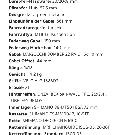
Dämpfer-Hardware
: 30/20x8 mm
Dämpfer-Hub
: 57.5 mm
Design
: dark green metallic
Einbauhöhe der Gabel
: 561 mm
Fahrradkategorie
: Unisex
Fahrradtyp
: MTB Fullsuspension
Federweg Gabel
: 150 mm
Federweg Hinterbau
: 140 mm
Gabel
: MARZOCCHI BOMBER Z2 RAIL, 15x110 mm
Gabel Offset
: 44 mm
Gänge
: 1x12
Gewicht
: 14.2 kg
Griffe
: VELO VLG-1883D2
Grösse
: XL
Hinterreifen
: ONZA IBEX SKINWALL, TRC, 29x2.4",
TUBELESS READY
Innenlager
: SHIMANO BB-MT501 BSA 73 mm
Kassette
: SHIMANO CS-M6100-12, 10-51T
Kette
: SHIMANO DEORE CN-M6100
Kettenführung
: MRP CHAINGUIDE ISCG-05, 26-36T
Kettenführungs-Standard
: ISCG-05