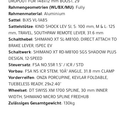
DROPOUT FOR 148x12 mm BOOST, 29"
Rahmengeometrien (WL/BX/MU)
: Fully
Rahmenmaterial
: Aluminium
Sattel
: BiXS VL-1A85
Sattelstütze
: KIND SHOCK LEV SI, S: 100 mm, M & L: 125
mm, TRAVEL, SOUTHPAW REMOTE LEVER, 31.6 mm
Schalthebel
: SHIMANO XT SL-M8100, DIRECT ATTACH TO
BRAKE LEVER, ISPEC EV
Schaltwerk
: SHIMANO XT RD-M8100 SGS SHADOW PLUS
DESIGN, 12-SPEED
Steuersatz
: FSA NO.55R 1.5" / ICR / STD
Vorbau
: FSA NS ICR STEM, 10Â° ANGLE, 31.8 mm CLAMP
Vorderreifen
: ONZA PORCUPINE, KEVLAR FOLDABLE,
TUEBELESS READY, 29x2.40"
Wheelset
: DT SWISS XM 1700 SPLINE, 30 mm INNER
WIDTH, SHIMANO MICRO SPLINE FREEHUB
Zulässiges Gesamtgewicht
: 130kg