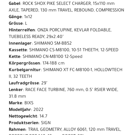
Gabel
: ROCK SHOX PIKE SELECT CHARGER, 15x110 mm
AXLE, TAPERED, 130 mm TRAVEL, REBOUND, COMPRESSION
Gänge
: 1x12
Grösse
: L
Hinterreifen
: ONZA PORCUPINE, KEVLAR FOLDABLE,
TUEBELESS READY, 29x2.40"
Innenlager
: SHIMANO SM-BB52
Kassette
: SHIMANO CS-M8100, 10-51 THEETH, 12-SPEED
Kette
: SHIMANO CN-M8100 12-Speed
Körpergrössen
: 174-188 cm
Kurbelgarnitur
: SHIMANO XT FC-M8100-1, HOLLOWTECH
II, 32 TEETH
Laufradgrösse
: 29"
Lenker
: RACE FACE TURBINE, 760 mm, 0.5" RSIER WIDE,
31.8 mm
Marke
: BIXS
Modelljahr
: 2022
Nettogewicht
: 14.7
Produktserien
: SIGN
Rahmen
: TRAIL GEOMETRY, ALLOY 6061, 120 mm TRAVEL,