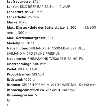
Laufradgrösse
: 27.5"
Lenker
: BIXS RIZER BAR, 31.8 mm CLAMP
Lenkerbreite
: 740 mm
Lenkerhöhe
: 25 mm
Marke
: BIXS
Max. Einstecktiefe der Sattelstütze
: S: 300 mm, M: 300
mm, L: 300 mm
Max. Kettenblattgrösse
: 32T
Modelljahr
: 2023
Nabe hinten
: SHIMANO FH-TC500-MS-B, 32 HOLES,
SHIMANO MICRO SPLINE FREEHUB
Nabe vorne
: SHIMANO HB-TC500-15-B, 32 HOLES
Oberrohrlänge
: 580 mm
Pedal
: WELLGO C-015
Produktserien
: SPLASH
Radstand
: 1090 cm
Rahmen
: SPLASH PREMIUM, ALLOY HARDTAIL, 12x148 mm
Rahmengeometrien (WL/BX/MU)
: Hardtail
Rahmengrössen
: S
M