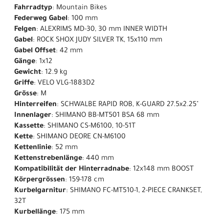
Fahrradtyp
: Mountain Bikes
Federweg Gabel
: 100 mm
Felgen
: ALEXRIMS MD-30, 30 mm INNER WIDTH
Gabel
: ROCK SHOX JUDY SILVER TK, 15x110 mm
Gabel Offset
: 42 mm
Gänge
: 1x12
Gewicht
: 12.9 kg
Griffe
: VELO VLG-1883D2
Grösse
: M
Hinterreifen
: SCHWALBE RAPID ROB, K-GUARD 27.5x2.25"
Innenlager
: SHIMANO BB-MT501 BSA 68 mm
Kassette
: SHIMANO CS-M6100, 10-51T
Kette
: SHIMANO DEORE CN-M6100
Kettenlinie
: 52 mm
Kettenstrebenlänge
: 440 mm
Kompatibilität der Hinterradnabe
: 12x148 mm BOOST
Körpergrössen
: 159-178 cm
Kurbelgarnitur
: SHIMANO FC-MT510-1, 2-PIECE CRANKSET,
32T
Kurbellänge
: 175 mm