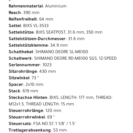
L
Rahmenmaterial
: Aluminium
Reach
: 390 mm
Reifenfreiheit
: 64 mm
Sattel
: BIXS VL-3533
Sattelstütze
: BIXS SEATPOST, 31.6 mm, 350 mm
Sattelstützen-Durchmesser
: 31.6 mm
Sattelstützklemme
: 34.9 mm
Schalthebel
: SHIMANO DEORE SL-M6100
Schaltwerk
: SHIMANO DEORE RD-M6100 SGS, 12-SPEED
Seriennummer
: 1023
Sitzrohrlänge
: 430 mm
Sitzwinkel
: 73 °
Spacer
: 2x10 mm
Stack
: 619 mm
Steckachse Hinten
: BIXS, LENGTH: 177 mm, THREAD:
M12x1.5, THREAD LENGTH: 15 mm
Steuerrohrlänge
: 120 mm
Steuerrohrwinkel
: 69 °
Steuersatz
: FSA NO.57, 1 1/8" / 1.5"
Tretlagerabsenkung
: 53 mm