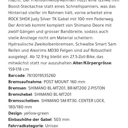
macht. Der Premium-Alloy-Rahmen nutzt eine 12x148 mm
Boost-Steckachse statt eines Schnellspanners, was das
Hinterrad steifer im Rahmen hält, vorne arbeitet eine
ROCK SHOX Judy Silver TK Gabel mit 100 mm Federweg.
Der Antrieb kommt komplett von Shimano Deore mit
zwölf Gängen und grosser Bandbreite, sodass auch
steile Anstiege nicht am Material scheitern.
Hydraulische Zweikolbenbremsen, Schwalbe Smart Sam
Reifen und Alexrims MD30 Felgen sind auf Robustheit
ausgelegt. Ab 12.9 kg bleibt ein 27.5-Zoll-Bike, das
mitwächst statt nur auszuhalten.
Alter/Körpergrösse
:
159-178 cm
Barcode
: 7613019535260
Bremsaufnahme
: POST MOUNT 160 mm
Bremsen
: SHIMANO BL-MT201, BR-MT200 2-PISTON
Bremshebel
: SHIMANO BL-MT201
Bremsscheiben
: SHIMANO SM-RT30, CENTER LOCK,
180/180 mm
Design
: yellow-green
Einbauhöhe der Gabel
: 503 mm
Fahrradkategorie
: Unisex