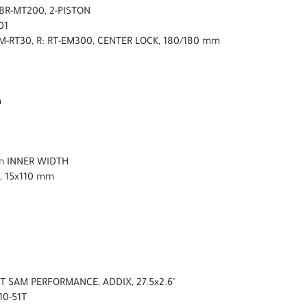
BR-MT200, 2-PISTON
01
SM-RT30, R: RT-EM300, CENTER LOCK, 180/180 mm
m
mm INNER WIDTH
K, 15x110 mm
 SAM PERFORMANCE, ADDIX, 27.5x2.6"
10-51T