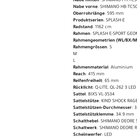
Nabe hinten
: SHIMANO FH-TC5
Nabe vorne
: SHIMANO HB-TC50
Oberrohrlänge
: 595 mm
Produktserien
: SPLASH-E
Radstand
: 1162 cm
Rahmen
: SPLASH E-SPORT GEO
Rahmengeometrien (WL/BX/M
Rahmengrössen
: S
M
L
Rahmenmaterial
: Aluminium
Reach
: 415 mm
Reifenfreiheit
: 65 mm
Rücklicht
: Q-LITE, QL-262 3 LED
Sattel
: BIXS VL-3534
Sattelstütze
: KIND SHOCK RAGE
Sattelstützen-Durchmesser
: 
Sattelstützklemme
: 34.9 mm
Schalthebel
: SHIMANO DEORE 
Schaltwerk
: SHIMANO DEORE R
Scheinwerfer
: LED