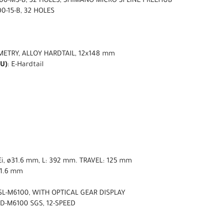
00-MS-B, 32 HOLES, SHIMANO MICRO SPLINE FREEHUB
0-15-B, 32 HOLES
METRY, ALLOY HARDTAIL, 12x148 mm
U)
: E-Hardtail
i, ø31.6 mm, L: 392 mm. TRAVEL: 125 mm
31.6 mm
SL-M6100, WITH OPTICAL GEAR DISPLAY
D-M6100 SGS, 12-SPEED