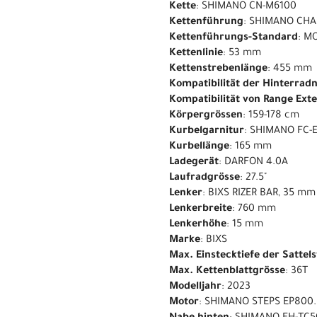
Kette
: SHIMANO CN-M6100
Kettenführung
: SHIMANO CHA
Kettenführungs-Standard
: M
Kettenlinie
: 53 mm
Kettenstrebenlänge
: 455 mm
Kompatibilität der Hinterrad
Kompatibilität von Range Ext
Körpergrössen
: 159-178 cm
Kurbelgarnitur
: SHIMANO FC-
Kurbellänge
: 165 mm
Ladegerät
: DARFON 4.0A
Laufradgrösse
: 27.5"
Lenker
: BIXS RIZER BAR, 35 m
Lenkerbreite
: 760 mm
Lenkerhöhe
: 15 mm
Marke
: BIXS
Max. Einstecktiefe der Sattel
Max. Kettenblattgrösse
: 36T
Modelljahr
: 2023
Motor
: SHIMANO STEPS EP800