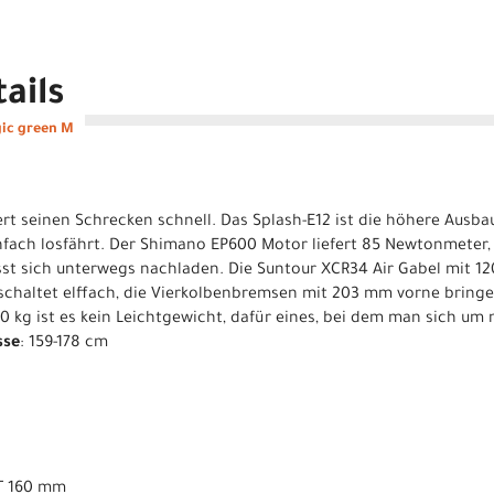
ails
gic green M
ert seinen Schrecken schnell. Das Splash-E12 ist die höhere Ausba
nfach losfährt. Der Shimano EP600 Motor liefert 85 Newtonmeter
ässt sich unterwegs nachladen. Die Suntour XCR34 Air Gabel mit 1
schaltet elffach, die Vierkolbenbremsen mit 203 mm vorne bring
.0 kg ist es kein Leichtgewicht, dafür eines, bei dem man sich u
sse
: 159-178 cm
T 160 mm