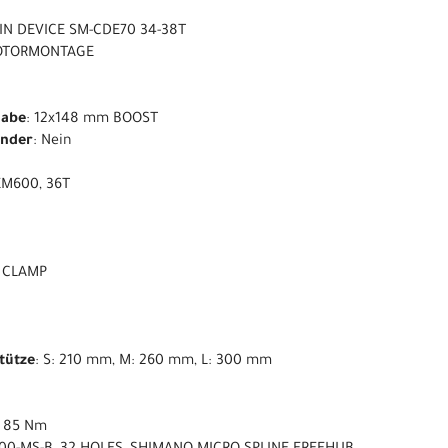
IN DEVICE SM-CDE70 34-38T
OTORMONTAGE
nabe
: 12x148 mm BOOST
ender
: Nein
EM600, 36T
m CLAMP
stütze
: S: 210 mm, M: 260 mm, L: 300 mm
. 85 Nm