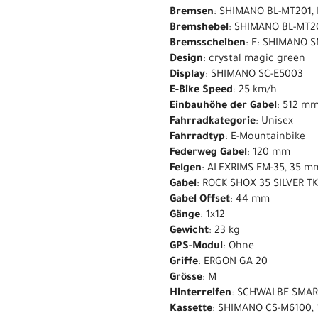
Bremsen
: SHIMANO BL-MT201, 
Bremshebel
: SHIMANO BL-MT2
Bremsscheiben
: F: SHIMANO 
Design
: crystal magic green
Display
: SHIMANO SC-E5003
E-Bike Speed
: 25 km/h
Einbauhöhe der Gabel
: 512 m
Fahrradkategorie
: Unisex
Fahrradtyp
: E-Mountainbike
Federweg Gabel
: 120 mm
Felgen
: ALEXRIMS EM-35, 35 
Gabel
: ROCK SHOX 35 SILVER T
Gabel Offset
: 44 mm
Gänge
: 1x12
Gewicht
: 23 kg
GPS-Modul
: Ohne
Griffe
: ERGON GA 20
Grösse
: M
Hinterreifen
: SCHWALBE SMART
Kassette
: SHIMANO CS-M6100, 