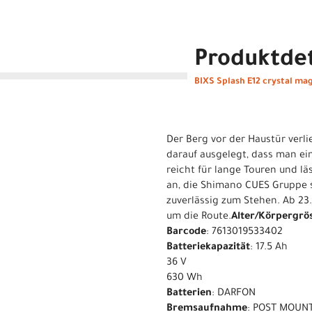
Produktdet
BIXS Splash E12 crystal ma
Der Berg vor der Haustür verli
darauf ausgelegt, dass man ei
reicht für lange Touren und l
an, die Shimano CUES Gruppe 
zuverlässig zum Stehen. Ab 23
um die Route.
Alter/Körpergrö
Barcode
: 7613019533402
Batteriekapazität
: 17.5 Ah
36 V
630 Wh
Batterien
: DARFON
Bremsaufnahme
: POST MOUN